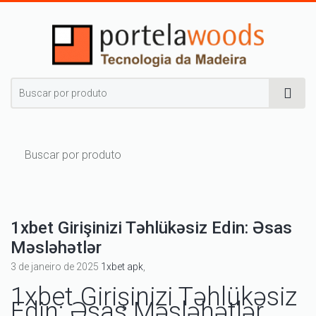
1xbet Girişinizi Təhlükəsiz Edin: Əsas
Məsləhətlər
3 de janeiro de 2025
1xbet apk
,
1xbet Girişinizi Təhlükəsiz
Edin: Əsas Məsləhətlər