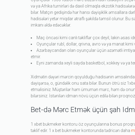
və ya Afrika turnirləri də daxil olmaqla ekzotik hadisələr
bilər. Matçın gedişində hər hansı dəyişiklik əmsallara dər
hadisələri yetər miqdar ətraflı şəkildə təmsil olunur. B
imkanı əldə edəcəklər.
Maç öncəsi kimi canlı təkliflər çox deyil, lakin əsas 
Oyunçular rubl, dollar, qrivna, avro və ya manat kimi v
Azərbaycandan olan oyunçular üçün əzəmətli imtiyaz 
etmir.
Eyni zamanda xeyli sayda basketbol, ​​xokkey və ya 
Xidmətin dəyəri mərcin qoyulduğu hadisənin əmsalından
dəyişərsə, o, gündəlik onu sata bilər. Bunun ötrü siz 1x
etməlisiniz. Müştərilər həm ümumən mərc, həm də onun va
bilərsiniz. İstənilən idman növü üçün edilə bilən proqno
Bet-də Mərc Etmək üçün şah Idm
1 xbet bukmeker kontoru öz oyunçularına bonus proqramın
təklif edir. 1 x bet bukmeker kontorunda tədricən daha
mə