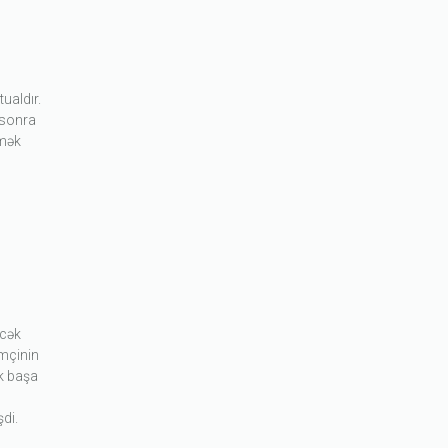
ualdır.
 sonra
tmək
əcək
əmçinin
ək başa
di.