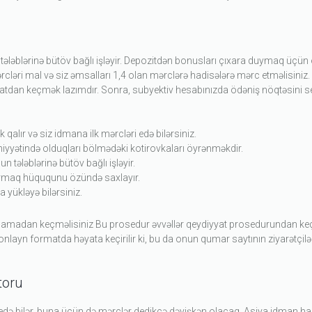
ələblərinə bütöv bağlı işləyir. Depozitdən bonusları çıxara duymaq üçü
əri mal və siz əmsalları 1,4 olan mərclərə hadisələrə mərc etməlisiniz. 
atdan keçmək lazımdır. Sonra, subyektiv hesabınızda ödəniş nöqtəsini s
ır və siz idmana ilk mərcləri edə bilərsiniz.
iyyətində olduqları bölmədəki kotirovkaları öyrənməkdir.
tələblərinə bütöv bağlı işləyir.
armaq hüququnu özündə saxlayır.
 yükləyə bilərsiniz.
lamadan keçməlisiniz Bu prosedur əvvəllər qeydiyyat prosedurundan k
 onlayn formatda həyata keçirilir ki, bu da onun qumar saytının ziyarətçilə
toru
edə bilər, buna üçün də mərclər dedikcə dəyişkən olacaq. Asiya idman had