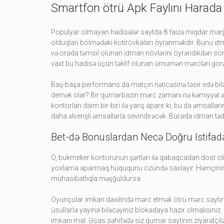
Smartfon ötrü Apk Faylını Harad
Populyar olmayan hadisələr saytda 8 faizə miqdar marja 
olduqları bölmədəki kotirovkaları öyrənməkdir. Bunu etmək
və orada təmsil olunan idman növlərini öyrəndikdən sonr
vaxt bu hadisə üçün təklif olunan ümumən mərcləri görə
Baş-başa performans da matçın nəticəsinə təsir edə bil
demək olar? Bir qumarbazın mərc zamanı nə kəmiyyət əz
kontorları daim bir-biri ilə yarış aparır ki, bu da əmsalla
daha əlverişli əmsallarla sevindirəcək. Burada idman təd
Bet-də Bonuslardan Necə Doğru Istifad
O, bukmeker kontorunun şərtləri ilə qabaqcadan dost olma
yoxlama aparmaq hüququnu özündə saxlayır. Həmçinin, 
mühasibatlıqla məşğuldursa.
Oyunçular imkan daxilində mərc etmək ötrü mərc saytını
üsullarla yayına biləcəyiniz blokadaya hazır olmalısını
imkanı mal. Əsas səhifədə siz qumar saytının ziyarətçilə