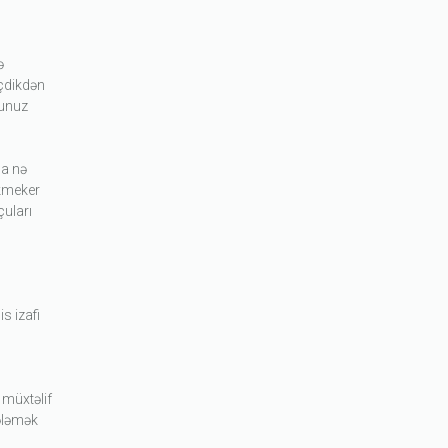
ə
eçdikdən
ğunuz
da nə
ukmeker
çuları
s izafi
 müxtəlif
zələmək