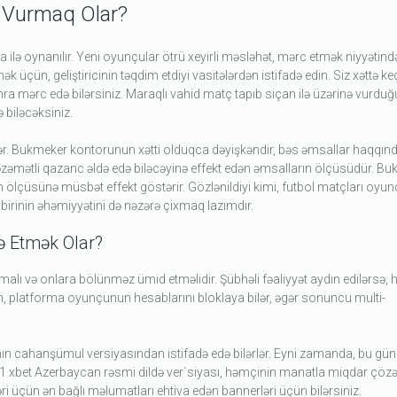
a Vurmaq Olar?
ilə oynanılır. Yeni oyunçular ötrü xeyirli məsləhət, mərc etmək niyyətind
 üçün, geliştiricinin təqdim etdiyi vasitələrdən istifadə edin. Siz xəttə k
a mərc edə bilərsiniz. Maraqlı vahid matç tapıb siçan ilə üzərinə vurdu
 biləcəksiniz.
ər. Bukmeker kontorunun xətti olduqca dəyişkəndir, bəs əmsallar haqqın
əmətli qazanc əldə edə biləcəyinə effekt edən əmsalların ölçüsüdür. B
rın ölçüsünə müsbət effekt göstərir. Gözlənildiyi kimi, futbol matçları oyun
birinin əhəmiyyətini də nəzərə çixmaq lazımdır.
ə Etmək Olar?
lı və onlara bölünməz ümid etməlidir. Şübhəli fəaliyyət aydın edilərsə, hi
platforma oyunçunun hesablarını bloklaya bilər, əgər sonuncu multi-
n cahanşümul versiyasından istifadə edə bilərlər. Eyni zamanda, bu gün
z. 1 xbet Azerbaycan rəsmi dildə ver`siyası, həmçinin manatla miqdar çö
ri üçün ən bağlı məlumatları ehtiva edən bannerləri üçün bilərsiniz.