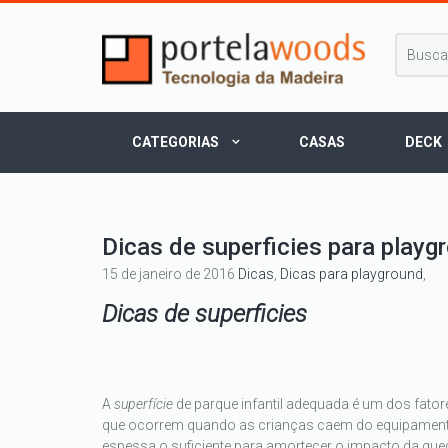
CATEGORIAS
CASAS
DECK
Dicas de superficies para playg
15 de janeiro de 2016
Dicas
,
Dicas para playground
,
Dicas de superficies
A
superfície
de parque infantil adequada é um dos fato
que ocorrem quando as crianças caem do equipamento. 
espessa o suficiente para amortecer o impacto da que