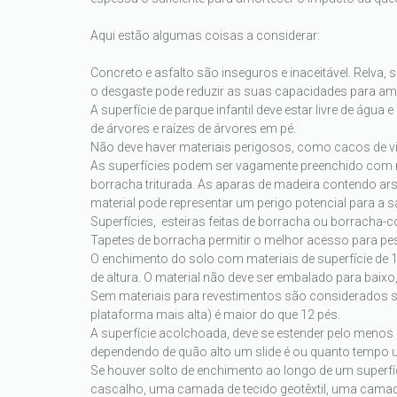
Aqui estão algumas coisas a considerar:
Concreto e asfalto são inseguros e inaceitável. Relva
o desgaste pode reduzir as suas capacidades para am
A superfície de parque infantil deve estar livre de águ
de árvores e raízes de árvores em pé.
Não deve haver materiais perigosos, como cacos de vi
As superfícies podem ser vagamente preenchido com ma
borracha triturada. As aparas de madeira contendo a
material pode representar um perigo potencial para a s
Superfícies, esteiras feitas de borracha ou borracha
Tapetes de borracha permitir o melhor acesso para p
O enchimento do solo com materiais de superfície de 
de altura. O material não deve ser embalado para baixo,
Sem materiais para revestimentos são considerados seg
plataforma mais alta) é maior do que 12 pés.
A superfície acolchoada, deve se estender pelo menos
dependendo de quão alto um slide é ou quanto tempo 
Se houver solto de enchimento ao longo de um superfí
cascalho, uma camada de tecido geotêxtil, uma camada