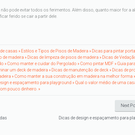
 pode evitar todos os ferimentos. Além disso, quanto maior for a al
r ferido se cair a partir dele.
 de casas »
Estilos e Tipos de Pisos de Madeira »
Dicas para pintar port
o de madeira »
Dicas de limpeza de pisos de madeira »
Dicas de Vedaçã
do »
Como manter e cuidar do Pergolado »
Como pintar MDF »
Guia par
inar um deck de madeira »
Dicas de manutenção de deck »
Dicas de pr
deira »
Como manter a sua construção em madeira na melhor forma 
esign e espaçamento para playground »
Qual o valor médio de uma casa
om pouco dinheiro. »
Next Po
 das
Dicas de design e espaçamento para pl