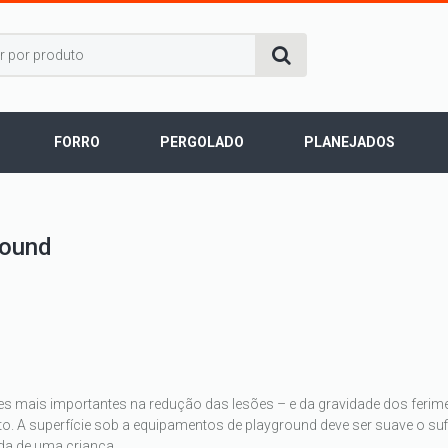
FORRO
PERGOLADO
PLANEJADOS
round
res mais importantes na redução das lesões – e da gravidade dos ferim
A superfície sob a equipamentos de playground deve ser suave o sufi
da de uma criança.