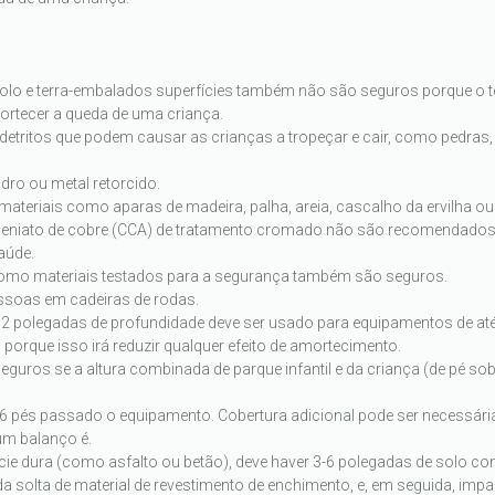
, solo e terra-embalados superfícies também não são seguros porque o 
ortecer a queda de uma criança.
a e detritos que podem causar as crianças a tropeçar e cair, como pedras
dro ou metal retorcido.
teriais como aparas de madeira, palha, areia, cascalho da ervilha ou
rseniato de cobre (CCA) de tratamento cromado não são recomendados 
aúde.
-como materiais testados para a segurança também são seguros.
essoas em cadeiras de rodas.
12 polegadas de profundidade deve ser usado para equipamentos de até
 porque isso irá reduzir qualquer efeito de amortecimento.
uros se a altura combinada de parque infantil e da criança (de pé sob
 6 pés passado o equipamento. Cobertura adicional pode ser necessári
um balanço é.
cie dura (como asfalto ou betão), deve haver 3-6 polegadas de solo c
 solta de material de revestimento de enchimento, e, em seguida, impa