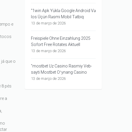
"1win Apk Yüklə Google Android Və
Ios Üçün Rəsmi Mobil Tətbiq
13 de março de 2026
tempo e
, tocos
Freispiele Ohne Einzahlung 2025
Sofort Free Rotates Aktuell
13 de março de 2026
já que o
"mostbet Uz Casino Rasmiy Veb-
sayti Mostbet Oʻynang Casino
13 de março de 2026
 8 pés
re a
a,
omo
ctar