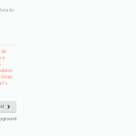
tura do
a de
o e
a
odutos
»
Dicas
 ? »
st
ayground