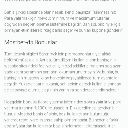
Bahis şirketi sitesinde olan hesabı kendi başınıza” “silemezsiniz.
Para yatırmak için mevcut minimum ve maksimum tutarlar
doğrudan seçilen ödeme sistemine bağlıdır. Bahisçi, birbiriyle ilgisi
olmayan etkinliklere birkaç bahis seçer ve bunları kupona gönderir.”
Mostbet-də Bonuslar
Tüm detaylı bilgileri öğrenmek için promosyonların yer aldığı
bölümümüze gidin. Ayrıca, tüm düzenli kullanıcıların bahisçinin
website sitesindeki faaliyetleri için özel teklifler almalarını sağlayan
sadakat programının şartlarını okumayı unutmayın. Ve bunlar, bu
bahisçinin müşterisi olan herkesin yaşayabileceği tüm avantajlar
değildir. Yüksek itibarının kanıtı, bahisçinin gerçek kullanıcılarından
gelen sayısız olumlu eleştirinin yanı sıra sah derecelendirmelerdir.
Hoşgeldin bonusu ilk pra yatırma işleminden sonra yatırılır ve para
yatırma tutarının %100’üne ulaşabilir. Dikkat edilmesi gereken bir
husus, Mostbet bahis ofisinin, bazı kullanıcıların bulunduğu
yerlerde resmi yerel lisansa sahip olmamasıdır. Bu nedenle farklı
coğrafyalardan kullanıcılar bazı sınırlamalar ile karşılaşabilirler.