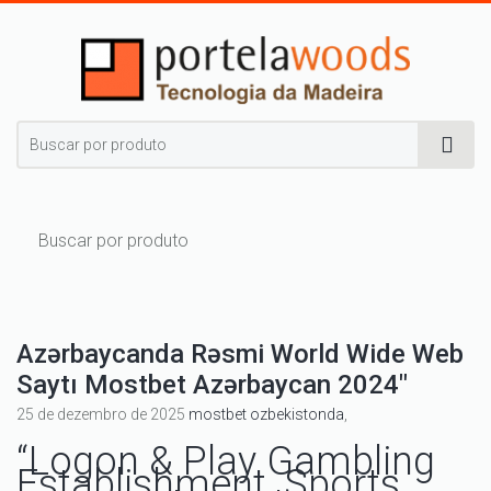
Azərbaycanda Rəsmi World Wide Web
Saytı Mostbet Azərbaycan 2024″
25 de dezembro de 2025
mostbet ozbekistonda
,
“Logon & Play Gambling
Establishment, Sports