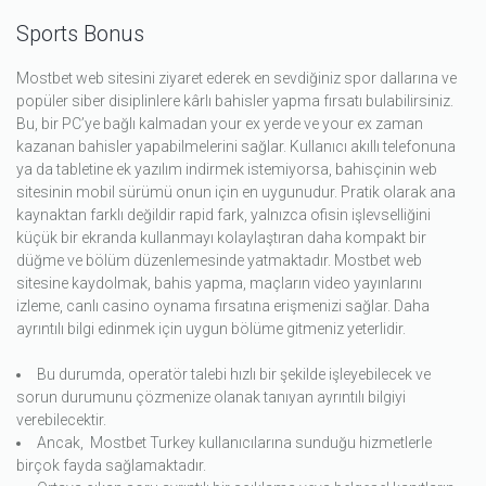
Sports Bonus
Mostbet web sitesini ziyaret ederek en sevdiğiniz spor dallarına ve
popüler siber disiplinlere kârlı bahisler yapma fırsatı bulabilirsiniz.
Bu, bir PC’ye bağlı kalmadan your ex yerde ve your ex zaman
kazanan bahisler yapabilmelerini sağlar. Kullanıcı akıllı telefonuna
ya da tabletine ek yazılım indirmek istemiyorsa, bahisçinin web
sitesinin mobil sürümü onun için en uygunudur. Pratik olarak ana
kaynaktan farklı değildir rapid fark, yalnızca ofisin işlevselliğini
küçük bir ekranda kullanmayı kolaylaştıran daha kompakt bir
düğme ve bölüm düzenlemesinde yatmaktadır. Mostbet web
sitesine kaydolmak, bahis yapma, maçların video yayınlarını
izleme, canlı casino oynama fırsatına erişmenizi sağlar. Daha
ayrıntılı bilgi edinmek için uygun bölüme gitmeniz yeterlidir.
Bu durumda, operatör talebi hızlı bir şekilde işleyebilecek ve
sorun durumunu çözmenize olanak tanıyan ayrıntılı bilgiyi
verebilecektir.
Ancak, Mostbet Turkey kullanıcılarına sunduğu hizmetlerle
birçok fayda sağlamaktadır.