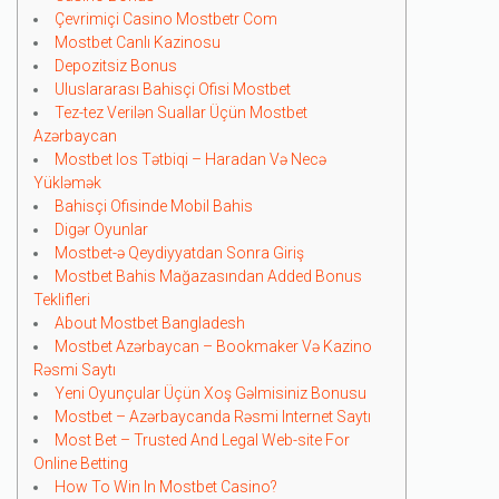
Çevrimiçi Casino Mostbetr Com
Mostbet Canlı Kazinosu
Depozitsiz Bonus
Uluslararası Bahisçi Ofisi Mostbet
Tez-tez Verilən Suallar Üçün Mostbet
Azərbaycan
Mostbet Ios Tətbiqi – Haradan Və Necə
Yükləmək
Bahisçi Ofisinde Mobil Bahis
Digər Oyunlar
Mostbet-ə Qeydiyyatdan Sonra Giriş
Mostbet Bahis Mağazasından Added Bonus
Teklifleri
About Mostbet Bangladesh
Mostbet Azərbaycan – Bookmaker Və Kazino
Rəsmi Saytı
Yeni Oyunçular Üçün Xoş Gəlmisiniz Bonusu
Mostbet – Azərbaycanda Rəsmi Internet Saytı
Most Bet – Trusted And Legal Web-site For
Online Betting
How To Win In Mostbet Casino?