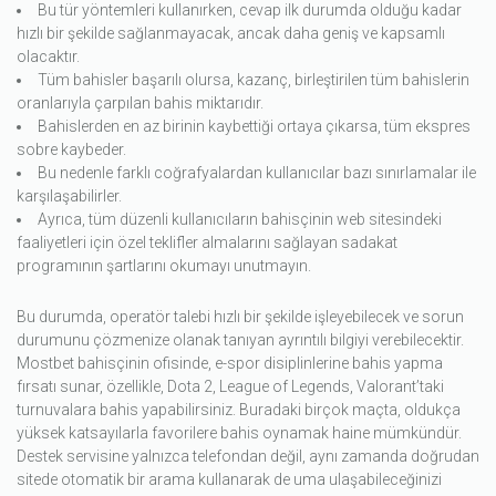
Bu tür yöntemleri kullanırken, cevap ilk durumda olduğu kadar
hızlı bir şekilde sağlanmayacak, ancak daha geniş ve kapsamlı
olacaktır.
Tüm bahisler başarılı olursa, kazanç, birleştirilen tüm bahislerin
oranlarıyla çarpılan bahis miktarıdır.
Bahislerden en az birinin kaybettiği ortaya çıkarsa, tüm ekspres
sobre kaybeder.
Bu nedenle farklı coğrafyalardan kullanıcılar bazı sınırlamalar ile
karşılaşabilirler.
Ayrıca, tüm düzenli kullanıcıların bahisçinin web sitesindeki
faaliyetleri için özel teklifler almalarını sağlayan sadakat
programının şartlarını okumayı unutmayın.
Bu durumda, operatör talebi hızlı bir şekilde işleyebilecek ve sorun
durumunu çözmenize olanak tanıyan ayrıntılı bilgiyi verebilecektir.
Mostbet bahisçinin ofisinde, e-spor disiplinlerine bahis yapma
fırsatı sunar, özellikle, Dota 2, League of Legends, Valorant’taki
turnuvalara bahis yapabilirsiniz. Buradaki birçok maçta, oldukça
yüksek katsayılarla favorilere bahis oynamak haine mümkündür.
Destek servisine yalnızca telefondan değil, aynı zamanda doğrudan
sitede otomatik bir arama kullanarak de uma ulaşabileceğinizi