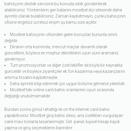
bahisçinin destek servisine bu konuda istek gönderilerek
alabilirsiniz. Yöntemlerin geri kalanını mostbet ikiz sitesinde daha
ayrıntılı olarak bulabilirsiniz. Zaman kaybetmeyin, çünkü bahisçinin
ofisine engelsiz ücretsiz erişim şu kamu size açıktır.
Mostbet bahisçinin ofisinden gelen bonuslar bununla sınırlı
değildir.
Ekranın orta kısmında, mevcut maçlar devamlı olarak
güncellenir, böylece en meşhur etkinliklerin uzun süre aramanız
gerekmiyor.
Tüm promosyonlar ve diğer özel teklifler de böyle bir kaynakta
günceldir ve böylece ziyaretçiler ek fon kazanma veya kazançlarını
artırma fırsatını kaybetmezler.
Daha ayrıntılı bilgi edinmek için uygun bölüme gitmeniz yeterlidir.
Mostbet’teki online canlı bahis oranlarının oyun sırasında
değiştiği unutulmamalıdır.
Bundan sonra gönül rahatlığı ile on the internet canlı bahis
yapabilirsiniz. Mostbet giriş bahis sitesi, ana özellikleri vurgulayan
canlı mavi tonlarla tasarlanmıştır. Üst -panel, kişisel hesap kaydı
yapma ve giriş seçeneklerini barındırır.