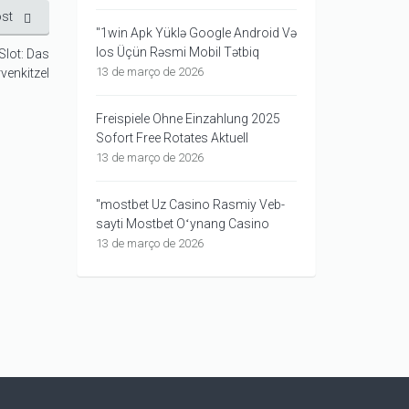
st
"1win Apk Yüklə Google Android Və
Ios Üçün Rəsmi Mobil Tətbiq
Slot: Das
13 de março de 2026
venkitzel
Freispiele Ohne Einzahlung 2025
Sofort Free Rotates Aktuell
13 de março de 2026
"mostbet Uz Casino Rasmiy Veb-
sayti Mostbet Oʻynang Casino
13 de março de 2026