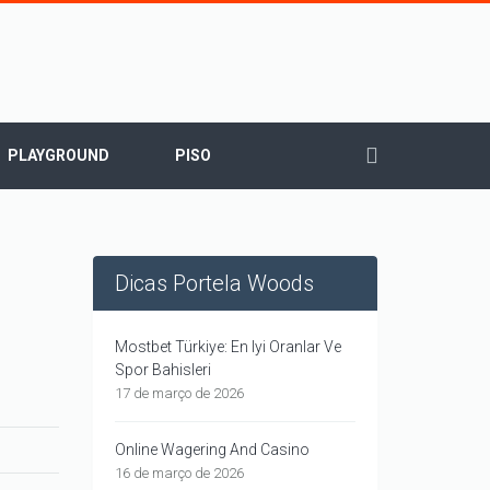
PLAYGROUND
PISO
Dicas Portela Woods
Mostbet Türkiye: En Iyi Oranlar Ve
Spor Bahisleri
17 de março de 2026
Online Wagering And Casino
16 de março de 2026