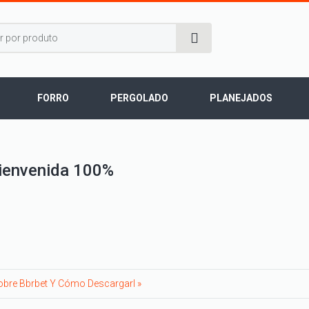
FORRO
PERGOLADO
PLANEJADOS
Bienvenida 100%
obre Bbrbet Y Cómo Descargarl »