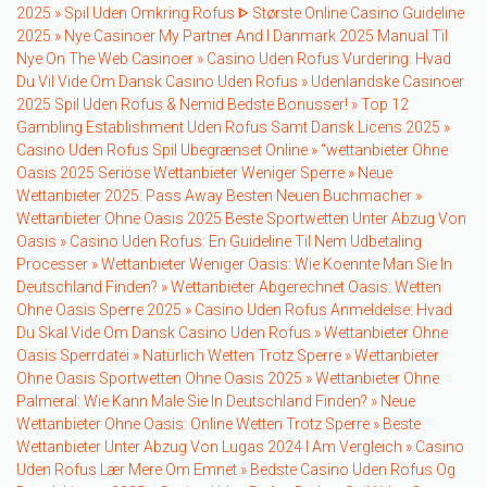
2025 »
Spil Uden Omkring Rofus ᐈ Største Online Casino Guideline
2025 »
Nye Casinoer My Partner And I Danmark 2025 Manual Til
Nye On The Web Casinoer »
Casino Uden Rofus Vurdering: Hvad
Du Vil Vide Om Dansk Casino Uden Rofus »
Udenlandske Casinoer
2025 Spil Uden Rofus & Nemid Bedste Bonusser! »
Top 12
Gambling Establishment Uden Rofus Samt Dansk Licens 2025 »
Casino Uden Rofus Spil Ubegrænset Online »
“wettanbieter Ohne
Oasis 2025 Seriöse Wettanbieter Weniger Sperre »
Neue
Wettanbieter 2025: Pass Away Besten Neuen Buchmacher »
Wettanbieter Ohne Oasis 2025 Beste Sportwetten Unter Abzug Von
Oasis »
Casino Uden Rofus: En Guideline Til Nem Udbetaling
Processer »
Wettanbieter Weniger Oasis: Wie Koennte Man Sie In
Deutschland Finden? »
Wettanbieter Abgerechnet Oasis: Wetten
Ohne Oasis Sperre 2025 »
Casino Uden Rofus Anmeldelse: Hvad
Du Skal Vide Om Dansk Casino Uden Rofus »
Wettanbieter Ohne
Oasis Sperrdatei » Natürlich Wetten Trotz Sperre »
Wettanbieter
Ohne Oasis Sportwetten Ohne Oasis 2025 »
Wettanbieter Ohne
Palmeral: Wie Kann Male Sie In Deutschland Finden? »
Neue
Wettanbieter Ohne Oasis: Online Wetten Trotz Sperre »
Beste
Wettanbieter Unter Abzug Von Lugas 2024 I Am Vergleich »
Casino
Uden Rofus Lær Mere Om Emnet »
Bedste Casino Uden Rofus Og