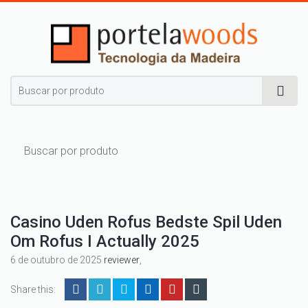
Casino Uden Rofus Bedste Spil Uden
Om Rofus I Actually 2025
6 de outubro de 2025
reviewer
,
Share this: