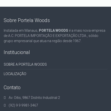
Sobre Portela Woods
Instalada em Manaus,
PORTELA WOODS
é a mais nova empresa
de A.C. PORTELA IMPORTAÇÃO E EXPORTAÇÃO LTDA., sólido
grupo empresarial que atua na região desde 1967.
Institucional
SOBRE A PORTELA WOODS
LOCALIZAÇÃO
Contato
Av. Oitis, 9867 Distrito Industrial 2
(92) 9 9 9981-3467