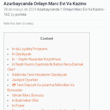
Azərbaycanda Onlayn Mərc Evi Və Kazino
28 de março de 2024
Azərbaycanda 1 Onlayn Mərc Evi Və Kazino -
162
, by
portela
Rate this item
(0 votes)
Content
In-də Loyallıq Proqramı
In Qeydiyyatı
In – Saytın Nəzərdən Keçirilməsi
In Nadir Rəsmi Saytında Ilk Bahisi Necə Eləmək
Olar?
Addımda 1win Hesabının Qeydiyyatı
Jackpot Oyunları
💳 1win Depozit Və çıxarma Metodları Və
Bonusları
İdman Mərc Bonusu
In Bukmeker Ofisi
In Poker