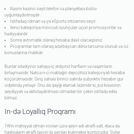
Rəsmi kazino saytı telefon və planşetlərə bütöv
uyğunlaşdırılmışdır.
İstifadəçi idman və ya eSports intizamını seçir.
İkinci kateqoriya mövcud oyunçular üçün promosyonlar və
hədiyyələrdir.
Sonra avtomatik olaraq hesaba daxil olacaqsınız.
Proqramlar tam olaraq azərbaycan dilinə tərcümə olunub və öz
bonuslarına malikdir.
Bunlar istədiyiniz sahəyə iç etdiyiniz hərflərin və rəqəmlərin
birləşməsidir. Nəticə n-ci məbləğin depozitsiz kateqoriyalı hesaba
köçürülməsidir. Giriş sahəsi birinci sətirdə subyektiv hesabın gur
vidjetində yerləşir. Onu da qayğı eləmək lazımdır ki, pul kisəsinin
qeydiyyatı və aktivləşdirilməsi olmadan bir çekin istifadə edilə
bilməz.
In-də Loyallıq Proqramı
1Win mahiyyət idman növləri üzrə qeyri-adi ətraflı xətt, eləcə də
hadisələrin ətraflı təsviri ilə seçilən bukmeker kontorudur. Sizlər