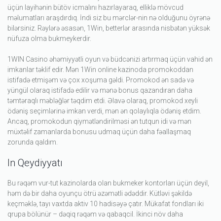
üçün layihənin bütöv icmalını hazırlayaraq, elliklə mövcud
məlumatları araşdırdıq. İndi siz bu mərclər-nin nə olduğunu öyrənə
bilərsiniz. Rəylərə əsasən, 1Win, betterlər arasında nisbətən yüksək
nüfuza olma bukmeykerdir.
1WIN Casino əhəmiyyətli oyun və büdcənizi artırmaq üçün vahid ən
imkanlar təklif edir. Mən 1Win online kazinoda promokoddan
istifadə etmişəm və çox xoşuma gəldi. Promokod ən sadə və
yüngül olaraq istifadə edilir və mənə bonus qazandıran daha
təmtəraqlı məbləğlər təqdim etdi. Əlavə olaraq, promokod xeyli
ödəniş seçimlərinə imkan verdi, mən ən qolaylıqla ödəniş etdim.
Ancaq, promokodun qiymətləndirilməsi ən tutqun idi və mən
müxtəlif zamanlarda bonusu udmaq üçün daha fəallaşmaq
zorunda qaldım.
In Qeydiyyatı
Bu rəqəm vur-tut kazinolarda olan bukmeker kontorları üçün deyil,
həm də bir daha oyunçu ötrü əzəmətli ədəddir. Kütləvi şəkildə
keçməklə, tayı vaxtda aktiv 10 hadisəyə çatır. Mükafat fondları iki
qrupa bölünür – dəqiq rəqəm və qabaqcil. İkinci növ daha