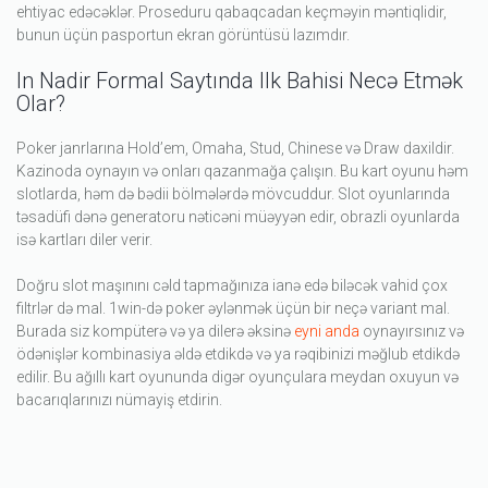
ehtiyac edəcəklər. Proseduru qabaqcadan keçməyin məntiqlidir,
bunun üçün pasportun ekran görüntüsü lazımdır.
In Nadir Formal Saytında Ilk Bahisi Necə Etmək
Olar?
Poker janrlarına Hold’em, Omaha, Stud, Chinese və Draw daxildir.
Kazinoda oynayın və onları qazanmağa çalışın. Bu kart oyunu həm
slotlarda, həm də bədii bölmələrdə mövcuddur. Slot oyunlarında
təsadüfi dənə generatoru nəticəni müəyyən edir, obrazli oyunlarda
isə kartları diler verir.
Doğru slot maşınını cəld tapmağınıza ianə edə biləcək vahid çox
filtrlər də mal. 1win-də poker əylənmək üçün bir neçə variant mal.
Burada siz kompüterə və ya dilerə əksinə
eyni anda
oynayırsınız və
ödənişlər kombinasiya əldə etdikdə və ya rəqibinizi məğlub etdikdə
edilir. Bu ağıllı kart oyununda digər oyunçulara meydan oxuyun və
bacarıqlarınızı nümayiş etdirin.