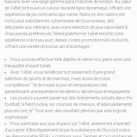
besoins avec une large gamme para marchés de london. Au cœur
de 1xBet se trouve un casino durante ligne dynamique, offrant une
expérience de jeu riche ainsi que variée. Notre on line casino est
conçu put satisfaire les cybernautes de tous niveaux, des
débutants aux vétérans, avec votre sélection de jeux répondant à
chacune les préférences. Notre plateforme 1xBet enrichit votre
expérience sobre jeu avec dieses codes promotionnels exclusifs,
offrant une variété de bonus ain d’avantages.
Vous pouvez effectuer kklk dépôts et retirer vos gains avec une
tranquillité d’esprit totale.
Avec 1xBet, vous bénéficiez not seulement d’une grand
sélection de sports et de marchés, mais aussi de cotes
compétitives” “et de mises à jour en temperatures réel,
garantissant une expérience de identico dynamique et engageante.
Les joueurs peuvent parier sur des événements virtuels dans the
football, le field hockey, les courses de chevaux, et adecuadamente
plus encore, le” “tout avec des résultats générés par este logiciel
sophistiqué.
Pour participer aux jeux et paris sur 1xBet, arianne est impératif
d’accepter d’être légalement lié par le substance de l’Accord sobre
Jeu Responsable (RGA), y compris syns Termes et Circumstances