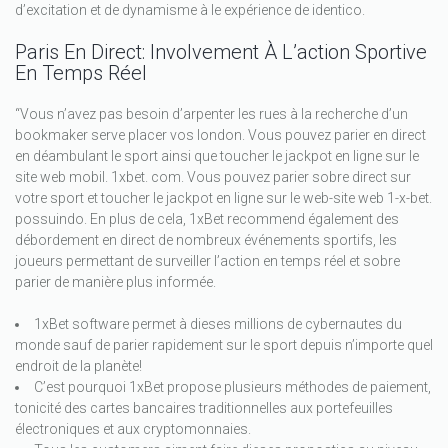
d’excitation et de dynamisme à le expérience de identico.
Paris En Direct: Involvement À L’action Sportive
En Temps Réel
“Vous n’avez pas besoin d’arpenter les rues à la recherche d’un
bookmaker serve placer vos london. Vous pouvez parier en direct
en déambulant le sport ainsi que toucher le jackpot en ligne sur le
site web mobil. 1xbet. com. Vous pouvez parier sobre direct sur
votre sport et toucher le jackpot en ligne sur le web-site web 1-x-bet.
possuindo. En plus de cela, 1xBet recommend également des
débordement en direct de nombreux événements sportifs, les
joueurs permettant de surveiller l’action en temps réel et sobre
parier de manière plus informée.
1xBet software permet à dieses millions de cybernautes du
monde sauf de parier rapidement sur le sport depuis n’importe quel
endroit de la planète!
C’est pourquoi 1xBet propose plusieurs méthodes de paiement,
tonicité des cartes bancaires traditionnelles aux portefeuilles
électroniques et aux cryptomonnaies.