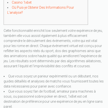
Casino 1xbet
Où Puis-je Obtenir Des Informations Pour
L’analyse?
Cette fonctionnalité enrichit low seulement votre expérience de jeu,
também elle vous assist également à plus efficacement
comprendre le déroulement des événements, votre qui est vital
pour les rome en direct. Chaque événement virtuel est conçu pour
refléter les aspects réels du sport, dos des graphismes ainsi que
des animations sobre haute qualité qui améliorent l’expérience de
jeu. Les résultats sont déterminés par des algorithmes aléatoires,
assurant l’équité et l’imprévisibilité des conflits et courses.
Que vous soyez un parieur expérimenté ou un débutant, nos
guides détaillés et analyses de matchs vous fournissent toutes les
data nécessaires pour parier avec confiance.
Que vous soyez fan de football, amateur para machines à
sous, ou passionné sobre poker en direct, 1xBet est cet
destination de préférence pour une expérience de jeu en ligne sans
pareil.