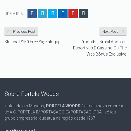
Share this:
Previous Post
Next Post
Slottica R150 Free Się Zaloguj
"mostbet Brasil Apostas
Esportivas E Cassino On The
Web Bônus Exclusivo
Sobre Portela Woods
Instalada em Manaus,
PORTELA WOODS
é a mais nova empresa
de A.C. PORTELA IMPORTAÇÃO E EXPORTAÇÃO LTDA., sólido
grupo empresarial que atua na região desde 1967.