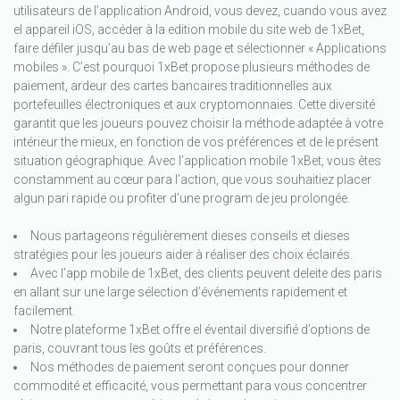
utilisateurs de l’application Android, vous devez, cuando vous avez
el appareil iOS, accéder à la edition mobile du site web de 1xBet,
faire défiler jusqu’au bas de web page et sélectionner « Applications
mobiles ». C’est pourquoi 1xBet propose plusieurs méthodes de
paiement, ardeur des cartes bancaires traditionnelles aux
portefeuilles électroniques et aux cryptomonnaies. Cette diversité
garantit que les joueurs pouvez choisir la méthode adaptée à votre
intérieur the mieux, en fonction de vos préférences et de le présent
situation géographique. Avec l’application mobile 1xBet, vous êtes
constamment au cœur para l’action, que vous souhaitiez placer
algun pari rapide ou profiter d’une program de jeu prolongée.
Nous partageons régulièrement dieses conseils et dieses
stratégies pour les joueurs aider à réaliser des choix éclairés.
Avec l’app mobile de 1xBet, des clients peuvent deleite des paris
en allant sur une large sélection d’événements rapidement et
facilement.
Notre plateforme 1xBet offre el éventail diversifié d’options de
paris, couvrant tous les goûts et préférences.
Nos méthodes de paiement seront conçues pour donner
commodité et efficacité, vous permettant para vous concentrer