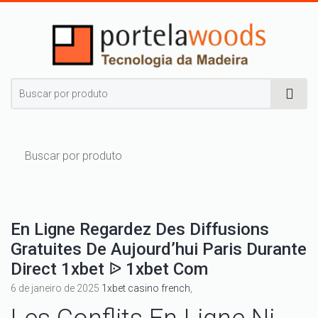
En Ligne Regardez Des Diffusions
Gratuites De Aujourd’hui Paris Durante
Direct 1xbet ᐉ 1xbet Com
6 de janeiro de 2025
1xbet casino french
,