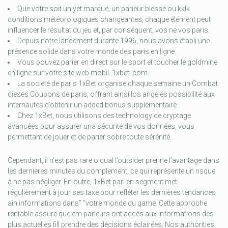
Que votre soit un yet marqué, un parieur blessé ou kklk
conditions météorologiques changeantes, chaque élément peut
influencer le résultat du jeu et, par conséquent, vos ne vos paris.
Depuis notre lancement durante 1996, nous avons établi une
présence solide dans votre monde des paris en ligne.
Vous pouvez parier en direct sur le sport et toucher le goldmine
en ligne sur votre site web mobil. 1xbet. com.
La société de paris 1xBet organise chaque semaine un Combat
dieses Coupons de paris, offrant ainsi los angeles possibilité aux
internautes d’obtenir un added bonus supplémentaire.
Chez 1xBet, nous utilisons des technology de cryptage
avancées pour assurer una sécurité de vos données, vous
permettant de jouer et de parier sobre toute sérénité.
Cependant, il n’est pas rare o qual l’outsider prenne l’avantage dans
les dernières minutes du complement, ce qui représente un risque
à ne pas négliger. En outre, 1xBet pari en segment met
régulièrement à jour ses taxe pour refléter les dernières tendances
ain informations dans” “votre monde du game. Cette approche
rentable assure que em parieurs ont accès aux informations des
plus actuelles fill prendre des décisions éclairées. Nos authorities