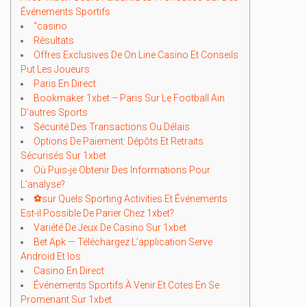
Événements Sportifs
“casino
Résultats
Offres Exclusives De On Line Casino Et Conseils
Put Les Joueurs
Paris En Direct
Bookmaker 1xbet – Paris Sur Le Football Ain
D’autres Sports
Sécurité Des Transactions Ou Délais
Options De Paiement: Dépôts Et Retraits
Sécurisés Sur 1xbet
Où Puis-je Obtenir Des Informations Pour
L’analyse?
⚽sur Quels Sporting Activities Et Événements
Est-il Possible De Parier Chez 1xbet?
Variété De Jeux De Casino Sur 1xbet
Bet Apk — Téléchargez L’application Serve
Android Et Ios
Casino En Direct
Événements Sportifs À Venir Et Cotes En Se
Promenant Sur 1xbet