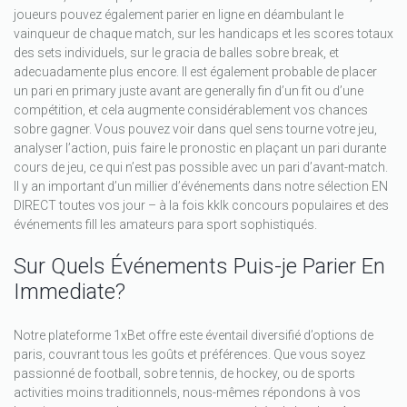
joueurs pouvez également parier en ligne en déambulant le
vainqueur de chaque match, sur les handicaps et les scores totaux
des sets individuels, sur le gracia de balles sobre break, et
adecuadamente plus encore. Il est également probable de placer
un pari en primary juste avant are generally fin d’un fit ou d’une
compétition, et cela augmente considérablement vos chances
sobre gagner. Vous pouvez voir dans quel sens tourne votre jeu,
analyser l’action, puis faire le pronostic en plaçant un pari durante
cours de jeu, ce qui n’est pas possible avec un pari d’avant-match.
Il y an important d’un millier d’événements dans notre sélection EN
DIRECT toutes vos jour – à la fois kklk concours populaires et des
événements fill les amateurs para sport sophistiqués.
Sur Quels Événements Puis-je Parier En
Immediate?
Notre plateforme 1xBet offre este éventail diversifié d’options de
paris, couvrant tous les goûts et préférences. Que vous soyez
passionné de football, sobre tennis, de hockey, ou de sports
activities moins traditionnels, nous-mêmes répondons à vos