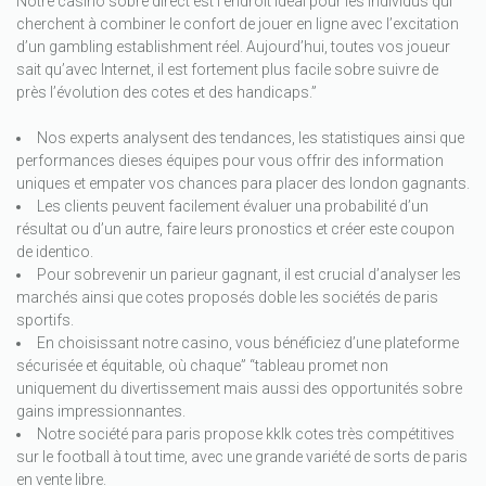
Notre casino sobre direct est l’endroit idéal pour les individus qui
cherchent à combiner le confort de jouer en ligne avec l’excitation
d’un gambling establishment réel. Aujourd’hui, toutes vos joueur
sait qu’avec Internet, il est fortement plus facile sobre suivre de
près l’évolution des cotes et des handicaps.”
Nos experts analysent des tendances, les statistiques ainsi que
performances dieses équipes pour vous offrir des information
uniques et empater vos chances para placer des london gagnants.
Les clients peuvent facilement évaluer una probabilité d’un
résultat ou d’un autre, faire leurs pronostics et créer este coupon
de identico.
Pour sobrevenir un parieur gagnant, il est crucial d’analyser les
marchés ainsi que cotes proposés doble les sociétés de paris
sportifs.
En choisissant notre casino, vous bénéficiez d’une plateforme
sécurisée et équitable, où chaque” “tableau promet non
uniquement du divertissement mais aussi des opportunités sobre
gains impressionnantes.
Notre société para paris propose kklk cotes très compétitives
sur le football à tout time, avec une grande variété de sorts de paris
en vente libre.