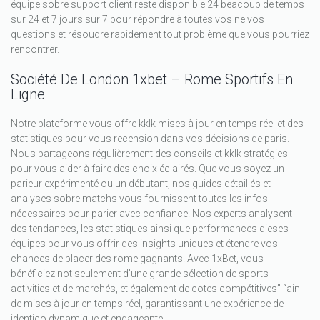
équipe sobre support client reste disponible 24 beacoup de temps
sur 24 et 7 jours sur 7 pour répondre à toutes vos ne vos
questions et résoudre rapidement tout problème que vous pourriez
rencontrer.
Société De London 1xbet – Rome Sportifs En
Ligne
Notre plateforme vous offre kklk mises à jour en temps réel et des
statistiques pour vous recension dans vos décisions de paris.
Nous partageons régulièrement des conseils et kklk stratégies
pour vous aider à faire des choix éclairés. Que vous soyez un
parieur expérimenté ou un débutant, nos guides détaillés et
analyses sobre matchs vous fournissent toutes les infos
nécessaires pour parier avec confiance. Nos experts analysent
des tendances, les statistiques ainsi que performances dieses
équipes pour vous offrir des insights uniques et étendre vos
chances de placer des rome gagnants. Avec 1xBet, vous
bénéficiez not seulement d’une grande sélection de sports
activities et de marchés, et également de cotes compétitives” “ain
de mises à jour en temps réel, garantissant une expérience de
identico dynamique et engageante.