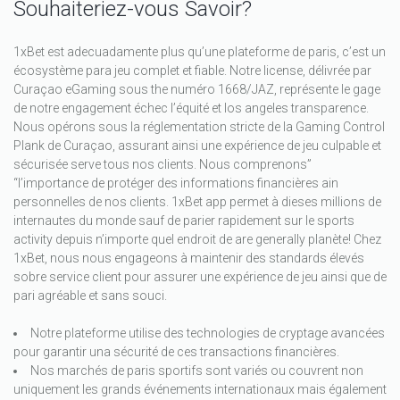
Souhaiteriez-vous Savoir?
1xBet est adecuadamente plus qu’une plateforme de paris, c’est un
écosystème para jeu complet et fiable. Notre license, délivrée par
Curaçao eGaming sous the numéro 1668/JAZ, représente le gage
de notre engagement échec l’équité et los angeles transparence.
Nous opérons sous la réglementation stricte de la Gaming Control
Plank de Curaçao, assurant ainsi une expérience de jeu culpable et
sécurisée serve tous nos clients. Nous comprenons”
“l’importance de protéger des informations financières ain
personnelles de nos clients. 1xBet app permet à dieses millions de
internautes du monde sauf de parier rapidement sur le sports
activity depuis n’importe quel endroit de are generally planète! Chez
1xBet, nous nous engageons à maintenir des standards élevés
sobre service client pour assurer une expérience de jeu ainsi que de
pari agréable et sans souci.
Notre plateforme utilise des technologies de cryptage avancées
pour garantir una sécurité de ces transactions financières.
Nos marchés de paris sportifs sont variés ou couvrent non
uniquement les grands événements internationaux mais également