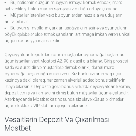
Bu, nəticənin düzgün müəyyən etməyə kömək edəcək, mərc
səhv edildiyi halda mərcin səmərəsiz olduğu ortaya çıxacaq.
Müştərilər istənilən vaxt bu oyunlardan həzz ala və uduşlarını
artıra bilərlər.
Bu oyun simvolların çarxları aşağıya enməsinə və oyunçuların
böyük qələbələr əldə etmək şanslarını artırmağa imkan verən unikal
uçqun xüsusiyyətinə malikdir!
Qeydiyyatdan keçdikdən sonra müştərilər oynamağa başlamaq
üçün istənilən vaxt Mostbet AZ-90-a daxil ola bilərlər. Giriş prosesi
sadə və sürətlidir və müştərilərə demək olar ki, dərhal mərc
oynamağa başlamağa imkan verir. Siz bankınızı artırmaq üçün,
kazinoya daxil olaraq, hər zaman əlverişli added bonus təkliflərini
izləyə bilərsiniz. Depozitə görə bonus şirkətdə qeydiyyatdan keçmiş,
depozit etmiş və ilk mərcini etmiş bütün müştərilər üçün əlçatandır.
Azərbaycanda Mostbet kazinosunda siz əlavə xüsusi xidmətlər
üçün eksklüziv VIP klublara qoşula bilərsiniz.
Vəsaitlərin Depozit Və Çıxarılması
Mostbet