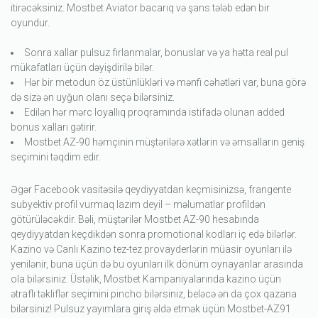
itirəcəksiniz. Mostbet Aviator bacarıq və şans tələb edən bir
oyundur.
Sonra xallar pulsuz fırlanmalar, bonuslar və ya hətta real pul
mükafatları üçün dəyişdirilə bilər.
Hər bir metodun öz üstünlükləri və mənfi cəhətləri var, buna görə
də sizə ən uyğun olanı seçə bilərsiniz.
Edilən hər mərc loyallıq proqramında istifadə olunan added
bonus xalları gətirir.
Mostbet AZ-90 həmçinin müştərilərə xətlərin və əmsalların geniş
seçimini təqdim edir.
Əgər Facebook vasitəsilə qeydiyyatdan keçmisinizsə, frangente
subyektiv profil vurmaq lazım deyil – məlumatlar profildən
götürüləcəkdir. Bəli, müştərilər Mostbet AZ-90 hesabında
qeydiyyatdan keçdikdən sonra promotional kodları iç edə bilərlər.
Kazino və Canlı Kazino tez-tez provayderlərin müasir oyunları ilə
yenilənir, buna üçün də bu oyunları ilk dönüm oynayanlar arasında
ola bilərsiniz. Üstəlik, Mostbet Kampaniyalarında kazino üçün
ətraflı təkliflər seçimini pincho bilərsiniz, beləcə ən da çox qazana
bilərsiniz! Pulsuz yayımlara giriş əldə etmək üçün Mostbet-AZ91