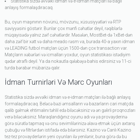
Statistika sizdə əvvəlki idman və e-idman matçları ilə bağlı
anlayış formalaşdıracaq.
Bu, oyun maşınının növünü, mövzunu, xüsusiyyətləri və RTP
səviyyəsini göstərir. Bunlar çox mənfi cəhətlər deyil, rəqiblərlə
müqayisədə yalnız zəif cəhətlərdir. Məsələn, MostBet-də 1xBet-dən
daha zəif bir xətt və daha meado rəsm va, burada 40-a yaxın idman
və LEADING futbol matçları üçün 1500-dən çox transaction var.
Matçların xəbərləri və icmalları yoxdur, oyun statistikası istədiyim
qədər ətraflı deyil. Ya da nokautla qələbəyə bahis edirsiniz və 11-ci
turda bərabər mübarizə qalır.
İdman Turnirləri Və Mərc Oyunları
Statistika sizdə əvvəlki idman və e-idman matçları ilə bağlı anlayış
formalaşdıracaq. Beləcə bəzi əmsalların və bazarların cari matçda
qalib gəlmək ehtimalını təhlil edə biləcəksiniz və ən gəlirli proqnozları
verə biləcəksiniz. Maraqlandığınız oyunu adı və ya provayderinə
görə sürətlə tapmaq və onu sevimlilərinizə əlavə etmək üçün axtarış
çubuğu və filtrlərdən istifadə edə bilərsiniz. Kazino və Canlı Kazino
tez-tez provayderlərin yeni oyunları ilə yenilənir, buna görə də bu