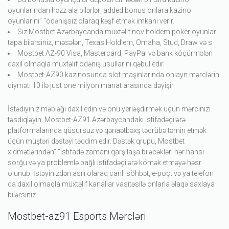
oyunlarından həzz ala bilərlər; added bonus onlara kazino
oyunlarını” “ödənişsiz olaraq kəşf etmək imkanı verir.
Siz Mostbet Azərbaycanda müxtəlif növ holdem poker oyunları
tapa bilərsiniz, məsələn, Texas Hold’em, Omaha, Stud, Draw və s.
Mostbet AZ-90 Visa, Mastercard, PayPal və bank köçürmələri
daxil olmaqla müxtəlif ödəniş üsullarını qəbul edir.
Mostbet-AZ90 kazinosunda slot maşınlarında onlayn mərclərin
qiyməti 10 ilə just one milyon manat arasında dəyişir.
İstədiyiniz məbləği daxil edin və onu yerləşdirmək üçün mərcinizi
təsdiqləyin. Mostbet-AZ91 Azərbaycandakı istifadəçilərə
platformalarında qüsursuz və qənaətbəxş təcrübə təmin etmək
üçün müştəri dəstəyi təqdim edir. Dəstək qrupu, Mostbet
xidmətlərindən” “istifadə zamanı qarşılaşa biləcəkləri hər hansı
sorğu və ya problemlə bağlı istifadəçilərə kömək etməyə həsr
olunub. İstəyinizdən asılı olaraq canlı söhbət, e-poçt və ya telefon
da daxil olmaqla müxtəlif kanallar vasitəsilə onlarla əlaqə saxlaya
bilərsiniz.
Mostbet-az91 Esports Mərcləri