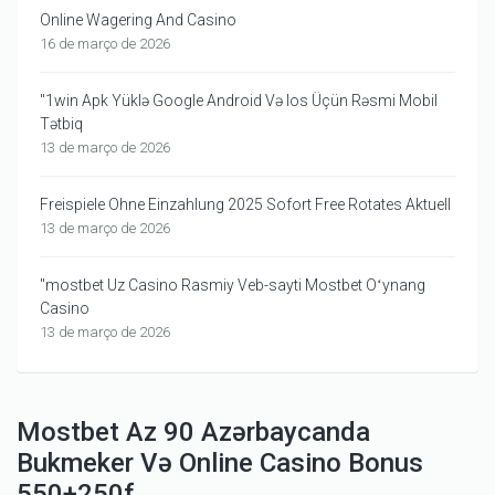
Online Wagering And Casino
16 de março de 2026
"1win Apk Yüklə Google Android Və Ios Üçün Rəsmi Mobil
Tətbiq
13 de março de 2026
Freispiele Ohne Einzahlung 2025 Sofort Free Rotates Aktuell
13 de março de 2026
"mostbet Uz Casino Rasmiy Veb-sayti Mostbet Oʻynang
Casino
13 de março de 2026
Mostbet Az 90 Azərbaycanda
Bukmeker Və Online Casino Bonus
550+250f