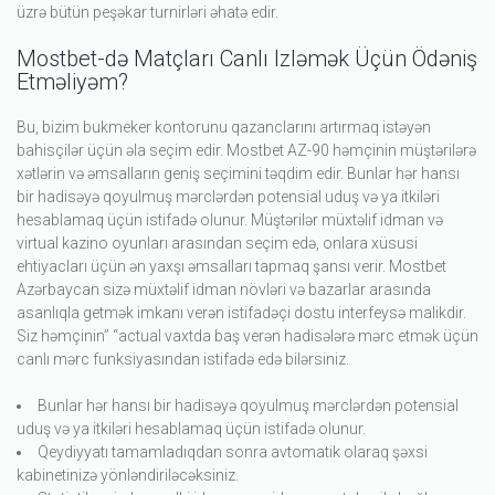
üzrə bütün peşəkar turnirləri əhatə edir.
Mostbet-də Matçları Canlı Izləmək Üçün Ödəniş
Etməliyəm?
Bu, bizim bukmeker kontorunu qazanclarını artırmaq istəyən
bahisçilər üçün əla seçim edir. Mostbet AZ-90 həmçinin müştərilərə
xətlərin və əmsalların geniş seçimini təqdim edir. Bunlar hər hansı
bir hadisəyə qoyulmuş mərclərdən potensial uduş və ya itkiləri
hesablamaq üçün istifadə olunur. Müştərilər müxtəlif idman və
virtual kazino oyunları arasından seçim edə, onlara xüsusi
ehtiyacları üçün ən yaxşı əmsalları tapmaq şansı verir. Mostbet
Azərbaycan sizə müxtəlif idman növləri və bazarlar arasında
asanlıqla getmək imkanı verən istifadəçi dostu interfeysə malikdir.
Siz həmçinin” “actual vaxtda baş verən hadisələrə mərc etmək üçün
canlı mərc funksiyasından istifadə edə bilərsiniz.
Bunlar hər hansı bir hadisəyə qoyulmuş mərclərdən potensial
uduş və ya itkiləri hesablamaq üçün istifadə olunur.
Qeydiyyatı tamamladıqdan sonra avtomatik olaraq şəxsi
kabinetinizə yönləndiriləcəksiniz.