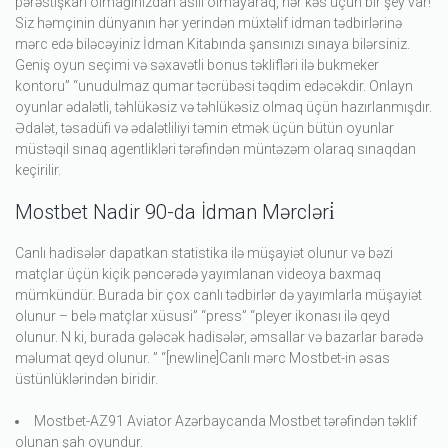
pərəstişkarı olmağınızdan asılı olmayaraq, hər kəs üçün bir şey var!
Siz həmçinin dünyanın hər yerindən müxtəlif idman tədbirlərinə
mərc edə biləcəyiniz İdman Kitabında şansınızı sınaya bilərsiniz.
Geniş oyun seçimi və səxavətli bonus təklifləri ilə bukmeker
kontoru” “unudulmaz qumar təcrübəsi təqdim edəcəkdir. Onlayn
oyunlar ədalətli, təhlükəsiz və təhlükəsiz olmaq üçün hazırlanmışdır.
Ədalət, təsadüfi və ədalətliliyi təmin etmək üçün bütün oyunlar
müstəqil sınaq agentlikləri tərəfindən müntəzəm olaraq sınaqdan
keçirilir.
Mostbet Nadir 90-da İdman Mərcləri̇
Canlı hadisələr dapatkan statistika ilə müşayiət olunur və bəzi
matçlar üçün kiçik pəncərədə yayımlanan videoya baxmaq
mümkündür. Burada bir çox canlı tədbirlər də yayımlarla müşayiət
olunur – belə matçlar xüsusi” “press” “pleyer ikonası ilə qeyd
olunur. N ki, burada gələcək hadisələr, əmsallar və bazarlar barədə
məlumat qeyd olunur. ” “[newline]Canlı mərc Mostbet-in əsas
üstünlüklərindən biridir.
Mostbet-AZ91 Aviator Azərbaycanda Mostbet tərəfindən təklif
olunan şah oyundur.