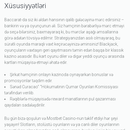
Xüsusiyyətləri
Baccarat-da siz iki əldən hansının qalib gələcəyinə mərc edirsiniz –
bankirin və ya oyunçunun əli. Siz həmçinin bərabərliyə mərc etməyi
də seçə bilərsiniz, baxmayaraq ki, bu mərclər aşağı əmsallarına
görə adətən tövsiyə edilmir. Strategiyanızdan asılı olmayaraq, bu
sürətli oyunda maraqlı vaxt keçirəcəyinizə əminsiniz! Blackjack,
oyunçuların vaxtaşırı geri qayıtmasını təmin edən başqa bir klassik
kazino əsasıdır. Bu kart oyunu diler və digər yeddi oyunçu arasında
kartları müqayisə etməyi əhatə edir.
Şirkət həmçinin onlayn kazinoda oynayarkən bonuslar və
promosyonlar təqdim edir.
Sənəd Curacao” “Hökumətinin Qumar Oyunları Komissiyası
tərəfindən verilib.
Rəqiblərlə müqayisədə reward manatlarının pul qazanması
qaydaları sadələşdirilir.
Bu gün bizə qoşulun və Mostbet Casino-nun təklif etdiyi hər şeyi
yaşayın! Slotların, stolüstü oyunların və ya canlı diler oyunlarının