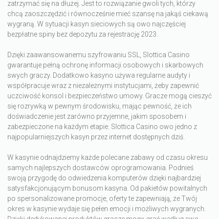
zatrzymać się na dłużej. Jest to rozwiązanie gwoli tych, którzy
chcą zaoszczędzić i równocześnie mieć szansę na jakąś ciekawą
wygraną. W sytuacji kasyn sieciowych są owo najczęściej
bezpłatne spiny bez depozytu za rejestrację 2023.
Dzięki zaawansowanemu szyfrowaniu SSL, Slottica Casino
gwarantuje pełną ochronę informacji osobowych i skarbowych
swych graczy. Dodatkowo kasyno używa regularne audyty i
współpracuje wraz z niezależnymi instytucjami, żeby zapewnić
uczciwość konsol i bezpieczeństwo umowy. Gracze mogą cieszyć
się rozrywką w pewnym środowisku, mając pewność, że ich
doświadczenie jest zarówno przyjemne, jakim sposobem i
zabezpieczone na każdym etapie. Slottica Casino owo jedno z
najpopularniejszych kasyn przez internet dostępnych dziś.
W kasynie odnajdziemy każde polecane zabawy od czasu okresu
samych najlepszych dostawców oprogramowania. Podnieś
swoją przygodę do odwiedzenia komputerów dzięki najbardziej
satysfakcjonującym bonusom kasyna. Od pakietów powitalnych
po spersonalizowane promocje, oferty te zapewniają, że Twój
okres w kasynie wydaje się pełen emocji i możliwych wygranych.