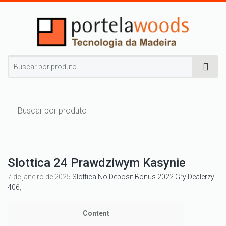
Slottica 24 Prawdziwym Kasynie
7 de janeiro de 2025
Slottica No Deposit Bonus 2022 Gry Dealerzy -
406
,
Content