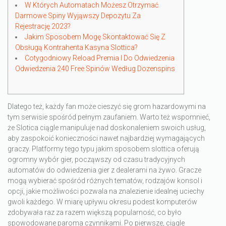
W Których Automatach Możesz Otrzymać
Darmowe Spiny Wyjąwszy Depozytu Za
Rejestrację 2023?
Jakim Sposobem Mogę Skontaktować Się Z
Obsługą Kontrahenta Kasyna Slottica?
Cotygodniowy Reload Premia I Do Odwiedzenia
Odwiedzenia 240 Free Spinów Według Dozenspins
Dlatego też, każdy fan może cieszyć się grom hazardowymi na
tym serwisie spośród pełnym zaufaniem. Warto też wspomnieć,
że Slotica ciągle manipuluje nad doskonaleniem swoich usług,
aby zaspokoić konieczności nawet najbardziej wymagających
graczy. Platformy tego typu jakim sposobem slottica oferują
ogromny wybór gier, począwszy od czasu tradycyjnych
automatów do odwiedzenia gier z dealerami na żywo. Gracze
mogą wybierać spośród różnych tematów, rodzajów konsol i
opcji, jakie możliwości pozwala na znalezienie idealnej uciechy
gwoli każdego. W miarę upływu okresu podest komputerów
zdobywała raz za razem większą popularność, co było
spowodowane paroma czynnikami. Po pierwsze, ciągle