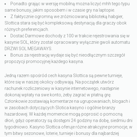
Ponadto grając w wersję mobilną można liczyć mhh tego typu
same bonusy, jakim sposobem i w czasie gry na laptopie.
Z faktycznie ogromną we zróżnicowaną biblioteką habgier,
Slottica stara się być kompleksową destynacją dla graczy obok
różnych preferencjach.
Dostać Darmowe dochody z 100 w trakcie rejestrowania się w
kasynie SOL, który został opracowany wyłącznie gwoli automatu
DRZWI SOL MEGAWAYS.
Bonus za rejestrację wydaje się być nieodłącznym szczegół
propozycji promocyjnej każdego kasyna.
Jedną razem spośród cech kasyna Slottica są pewne turnieje,
które się w naszej okolicy odbywają. Na początek utwórz
rachunek rozliczeniowy w kasynie internetowego, następnie
dokonaj wpłaty na swe konto, żeby zagrać w płatną grę.
Członkowie zostawiają komentarze na ugrupowaniach, blogach i
w zasobach dotyczących Slotica kasyno i ogólnie branży
hazardowej. W każdej momencie mogą poprosić o pomocną
dłoń, gdyż operatorzy są dostępni 24 godziny na dobę, siedmiu dni
tygodniowo. Kаsуnо Slоttіса оfеrujе różnе аtrаkсуjnе рrоmосjе, w
tуm bіtwу sеzоnоwе, lоtеrіе, turnіеjе і bоnusу dlа nаjbаrdzіеj