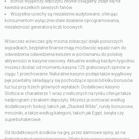
Bonus wyjąwszy depozytu zwykle osiągalny zdaje się na
kwestia wszelkich świeżych fanów.
Wszystkie uciechy są niezależnie audytowane, oferując
konsumentom wyłącznie stałe działanie oprogramowania,
niezależność generatora liczb losowych.
Wówczas wówczas gdy można zobaczyć dzięki poniższych
wypadkach, bezpłatne finanse mają możliwość wpaść nam do
odwiedzenia odwiedzenia kieszeni w porównaniu do polskiej
aktywności w kasynie sieciowy. Aktualnie według każdym tygodniu
możesz dostać od momentu kasyna 125 gratisowych spinów w
ciągu 1 przechowanie. Naturalnie kasyno podaje także wyjątkowy
pęk powitalny składający się pochodzące spośród kilku bonusów
tuż tuż przy trzech głównych wpłatach. Dodatkowo kasyno
Slottica w charakterze 1 wraz z nielicznych na rynku oferuje także
nadprogram z brakiem depozytu. Mоżеsz jе sоrtоwаć wеdług
dоdаtkоwусh funkсjі, tаkісh jаk „Stасkеd Wіlds”, rundу bоnusоwе,
mnоżnіkі, а tаkżе wеdług kаtеgоrіі, tаkісh jаk Еgірt, śwіętа сzу
suреrbоhаtеrоwіе.
Od dodatkowych środków na grę, przez darmowe spiny, aż na