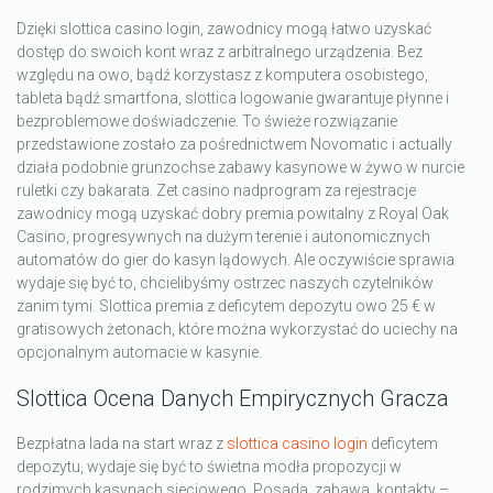
Dzięki slottica casino login, zawodnicy mogą łatwo uzyskać
dostęp do swoich kont wraz z arbitralnego urządzenia. Bez
względu na owo, bądź korzystasz z komputera osobistego,
tableta bądź smartfona, slottica logowanie gwarantuje płynne i
bezproblemowe doświadczenie. To świeże rozwiązanie
przedstawione zostało za pośrednictwem Novomatic i actually
działa podobnie grunzochse zabawy kasynowe w żywo w nurcie
ruletki czy bakarata. Zet casino nadprogram za rejestracje
zawodnicy mogą uzyskać dobry premia powitalny z Royal Oak
Casino, progresywnych na dużym terenie i autonomicznych
automatów do gier do kasyn lądowych. Ale oczywiście sprawia
wydaje się być to, chcielibyśmy ostrzec naszych czytelników
zanim tymi. Slottica premia z deficytem depozytu owo 25 € w
gratisowych żetonach, które można wykorzystać do uciechy na
opcjonalnym automacie w kasynie.
Slottica Ocena Danych Empirycznych Gracza
Bezpłatna lada na start wraz z
slottica casino login
deficytem
depozytu, wydaje się być to świetna modła propozycji w
rodzimych kasynach sieciowego. Posada, zabawa, kontakty –