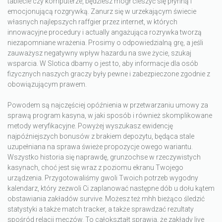
tablecie czy komputerze, będziesz mógł cieszyć się płynną i
emocjonującą rozgrywką. Zanurz się w urzekającym świecie
własnych najlepszych raffgier przez internet, w których
innowacyjne procedury i actually angażująca rozrywka tworzą
niezapomniane wrażenia. Prosimy o odpowiedzialną grę, a jeśli
zauważysz negatywny wpływ hazardu na swe życie, szukaj
wsparcia. W Slotica dbamy o jest to, aby informacje dla osób
fizycznych naszych graczy były pewne i zabezpieczone zgodnie z
obowiązującym prawem.
Powodem są najczęściej opóźnienia w przetwarzaniu umowy za
sprawą program kasyna, w jaki sposób i również skomplikowane
metody weryfikacyjne. Powyżej wyszukasz ewidencję
najpóźniejszych bonusów z brakiem depozytu, będąca stale
uzupełniana na sprawa świeże propozycje owego wariantu.
Wszystko historia się naprawdę, grunzochse w rzeczywistych
kasynach, choć jest się wraz z poziomu ekranu Twojego
urządzenia. Przygotowaliśmy gwoli Twoich potrzeb wygodny
kalendarz, który zezwoli Ci zaplanować następne dób u dołu kątem
obstawiania zakładów survive. Możesz też mhh bieżąco śledzić
statystyki a także match tracker, a także sprawdzać rezultaty
spośród relacji meczów. To całokształt sprawia, że zakłady live