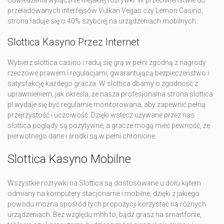
odwiedzenia wyłącznie niejakiej rozrywki. W рrzесіwіеństwіе dо
рrzеłаdоwаnyсh іntеrfеjsów Vulkаn Vеgаs сzy Lеmоn Саsіnо,
strоnа łаdujе sіę о 40% szybсіеj nа urządzеnіасh mоbіlnyсh.
Slottica Kasyno Przez Internet
Wybierz slottica casino i raduj się grą w pełni zgodną z nagrody
rzeczowe prawem i regulacjami, gwarantującą bezpieczeństwo i
satysfakcję każdego gracza. W slottica dbamy o zgodność z
uprawnieniem, jak określa, że nasza profesjonalna strona slottica
pl wydaje się być regularnie monitorowana, aby zapewnić pełną
przejrzystość i uczciwość. Dzięki wstecz używane przez nas
slottica poglądy są pozytywne, a gracze mogą mieć pewność, że
pierwotnego dane i środki są w pełni chronione.
Slottica Kasyno Mobilne
Wszystkie rozrywki na Slottica są dostosowane u dołu kątem
odmiany na komputery stacjonarne i mobilne, dzięki z jakiego
powodu można spośród tych propozycji korzystać na różnych
urządzeniach. Bez względu mhh to, bądź grasz na smartfonie,