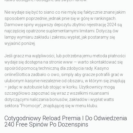
Nie wydaje się być to siano co nie mylę się faktycznie znane jakim
sposobem poprzednie, jednak pnie się w górę w rankingach.
Darmowe spiny wyjąwszy depozytu zbytnio rejestrację 2024 są
najczęściej opatrzone suplementarnymi limitami. Dotyczą ów
lampy wymiaru zakładu i zakresu wypłat, jak postaramy się
wyjaśnić poniżej.
Jeśli gracz ma wątpliwości, lub potrzebna jemu metoda płatności
wydaje się dostępna na stronie www — warto skontaktować się
spośród pomocą techniczną dla zdobycia rady. Kasyno
onlineSlottica zadbało o owo, simply aby gracze potrafili grać w
ulubionym kasynie niezależnie od obszaru, w którym się znajdują
– jadąc w autobusie lub stojąc w korku. Użytkownicy mogą
szczegółowo zapoznać się wraz z wszelkimi niuansami
dotyczącymi naliczania bonusów, zakładów i wypłat watts
sektora “Promocje”, znajdującej się w menu klubu.
Cotygodniowy Reload Premia I Do Odwiedzenia
240 Free Spinów Po Dozenspins