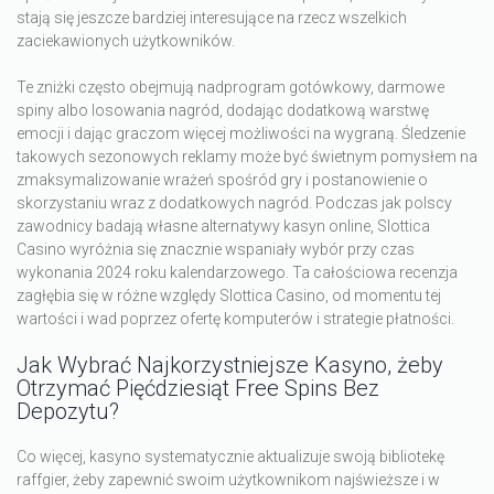
stają się jeszcze bardziej interesujące na rzecz wszelkich
zaciekawionych użytkowników.
Te zniżki często obejmują nadprogram gotówkowy, darmowe
spiny albo losowania nagród, dodając dodatkową warstwę
emocji i dając graczom więcej możliwości na wygraną. Śledzenie
takowych sezonowych reklamy może być świetnym pomysłem na
zmaksymalizowanie wrażeń spośród gry i postanowienie o
skorzystaniu wraz z dodatkowych nagród. Podczas jak polscy
zawodnicy badają własne alternatywy kasyn online, Slottica
Casino wyróżnia się znacznie wspaniały wybór przy czas
wykonania 2024 roku kalendarzowego. Ta całościowa recenzja
zagłębia się w różne względy Slottica Casino, od momentu tej
wartości i wad poprzez ofertę komputerów i strategie płatności.
Jak Wybrać Najkorzystniejsze Kasyno, żeby
Otrzymać Pięćdziesiąt Free Spins Bez
Depozytu?
Co więcej, kasyno systematycznie aktualizuje swoją bibliotekę
raffgier, żeby zapewnić swoim użytkownikom najświeższe i w