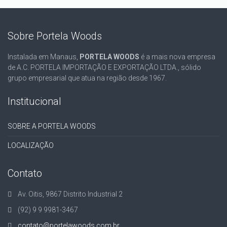
Sobre Portela Woods
Instalada em Manaus,
PORTELA WOODS
é a mais nova empresa
de A.C. PORTELA IMPORTAÇÃO E EXPORTAÇÃO LTDA., sólido
grupo empresarial que atua na região desde 1967.
Institucional
SOBRE A PORTELA WOODS
LOCALIZAÇÃO
Contato
Av. Oitis, 9867 Distrito Industrial 2
(92) 9 9 9981-3467
contato@portelawoods.com.br