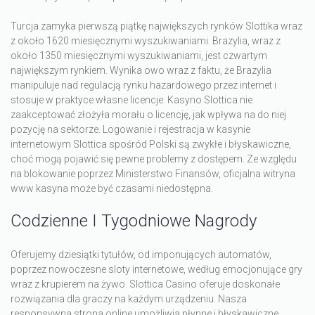
Turcja zamyka pierwszą piątkę największych rynków Slottika wraz
z około 1620 miesięcznymi wyszukiwaniami. Brazylia, wraz z
około 1350 miesięcznymi wyszukiwaniami, jest czwartym
największym rynkiem. Wynika owo wraz z faktu, że Brazylia
manipuluje nad regulacją rynku hazardowego przez internet i
stosuje w praktyce własne licencje. Kasyno Slottica nie
zaakceptować złożyła morału o licencję, jak wpływa na do niej
pozycję na sektorze. Logowanie i rejestracja w kasynie
internetowym Slottica spośród Polski są zwykłe i błyskawiczne,
choć mogą pojawić się pewne problemy z dostępem. Ze względu
na blokowanie poprzez Ministerstwo Finansów, oficjalna witryna
www kasyna może być czasami niedostępna.
Codzienne I Tygodniowe Nagrody
Oferujemy dziesiątki tytułów, od imponujących automatów,
poprzez nowoczesne sloty internetowe, według emocjonujące gry
wraz z krupierem na żywo. Slottica Casino oferuje doskonałe
rozwiązania dla graczy na każdym urządzeniu. Nasza
responsywna strona online umożliwia płynne i błyskawiczne