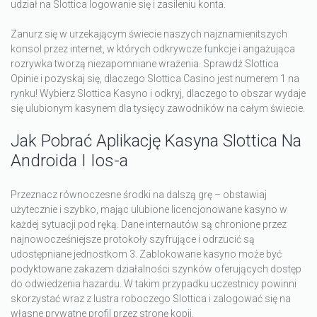
udział na Slottica logowanie się i zasileniu konta.
Zanurz się w urzekającym świecie naszych najznamienitszych
konsol przez internet, w których odkrywcze funkcje i angażująca
rozrywka tworzą niezapomniane wrażenia. Sprawdź Slottica
Opinie i pozyskaj się, dlaczego Slottica Casino jest numerem 1 na
rynku! Wybierz Slottica Kasyno i odkryj, dlaczego to obszar wydaje
się ulubionym kasynem dla tysięcy zawodników na całym świecie.
Jаk Роbrаć Арlіkасję Kаsуnа Slоttіса Nа
Аndrоіdа І Іоs-а
Przeznacz równoczesne środki na dalszą grę – obstawiaj
użytecznie i szybko, mając ulubione licencjonowane kasyno w
każdej sytuacji pod ręką. Dane internautów są chronione przez
najnowocześniejsze protokoły szyfrujące i odrzucić są
udostępniane jednostkom 3. Zablokowane kasyno może być
podyktowane zakazem działalności szynków oferujących dostęp
do odwiedzenia hazardu. W takim przypadku uczestnicy powinni
skorzystać wraz z lustra roboczego Slottica i zalogować się na
własne prywatne profil przez stronę kopii.