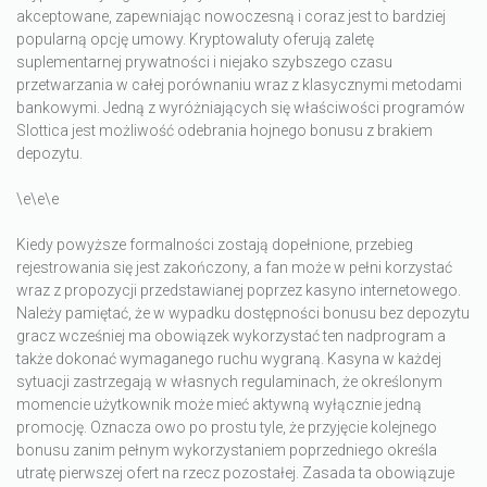
akceptowane, zapewniając nowoczesną i coraz jest to bardziej
popularną opcję umowy. Kryptowaluty oferują zaletę
suplementarnej prywatności i niejako szybszego czasu
przetwarzania w całej porównaniu wraz z klasycznymi metodami
bankowymi. Jedną z wyróżniających się właściwości programów
Slottica jest możliwość odebrania hojnego bonusu z brakiem
depozytu.
\e\e\e
Kiedy powyższe formalności zostają dopełnione, przebieg
rejestrowania się jest zakończony, a fan może w pełni korzystać
wraz z propozycji przedstawianej poprzez kasyno internetowego.
Należy pamiętać, że w wypadku dostępności bonusu bez depozytu
gracz wcześniej ma obowiązek wykorzystać ten nadprogram a
także dokonać wymaganego ruchu wygraną. Kasyna w każdej
sytuacji zastrzegają w własnych regulaminach, że określonym
momencie użytkownik może mieć aktywną wyłącznie jedną
promocję. Oznacza owo po prostu tyle, że przyjęcie kolejnego
bonusu zanim pełnym wykorzystaniem poprzedniego określa
utratę pierwszej ofert na rzecz pozostałej. Zasada ta obowiązuje