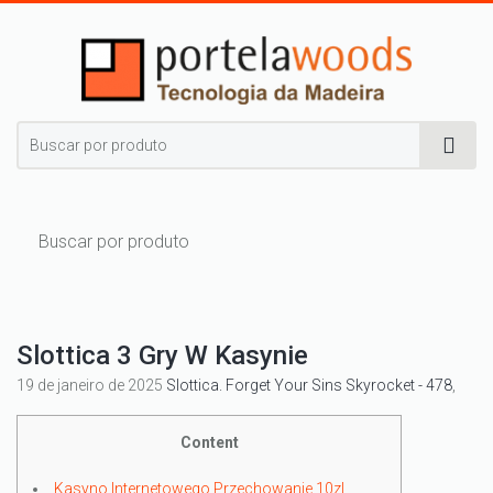
Slottica 3 Gry W Kasynie
19 de janeiro de 2025
Slottica. Forget Your Sins Skyrocket - 478
,
Content
Kasyno Internetowego Przechowanie 10zl,