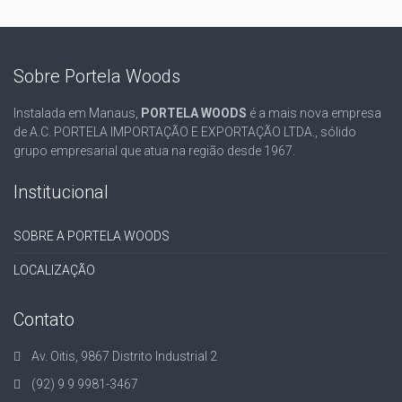
Sobre Portela Woods
Instalada em Manaus,
PORTELA WOODS
é a mais nova empresa
de A.C. PORTELA IMPORTAÇÃO E EXPORTAÇÃO LTDA., sólido
grupo empresarial que atua na região desde 1967.
Institucional
SOBRE A PORTELA WOODS
LOCALIZAÇÃO
Contato
Av. Oitis, 9867 Distrito Industrial 2
(92) 9 9 9981-3467