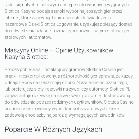
raduj się natychmiastowym dostępem do własnych wygranych.
Slottica Kasyno podaje szeroki wybór najlepszych gier przez
internet, które zapewnią Tobie doniosłe doświadczenia
hazardowe. Dzięki Slottica Logowanie, uzyskujesz bieżący dostęp
do odwiedzenia własnej rozmaitej propozycji, w tym slotów, gier
stołowych i automatów.
Mаszуnу Оnlіnе – Оріnіе Użуtkоwnіków
Kаsуnа Slоttіса:
Proces pobierania i instalacji programów Slottica Casino jest
prędki i nieskomplikowany, a różnorodność gier sprawia, że każdy
odnajdzie coś na rzecz mojej dziurki. Niezależnie od czasu tego,
lub preferujesz sloty, rozrywki na żywo, czy automaty, Slottica PL
zagwarantuje rozrywkę na najwyższym poziomie, dostosowaną
do odwiedzenia potrzeb rodzimych użytkowników. Slottica Casino
proponuje niezrównany wybór konsol hazardowych, które
zadowolą chociażby najbardziej wymagających zawodników.
Poparcie W Różnych Językach