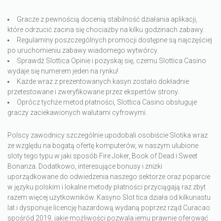
Gracze z pewnością docenią stabilność działania aplikacji,
które odrzucić zacina się chociażby na kilku godzinach zabawy.
Regulaminy poszczególnych promocji dostępne są najczęściej
po uruchomieniu zabawy wiadomego wytwórcy.
Sprawdź Slottica Opinie i pozyskaj się, czemu Slottica Casino
wydaje się numerem jeden na rynku!
Każde wraz z prezentowanych kasyn zostało dokładnie
przetestowane i zweryfikowane przez ekspertów strony.
Oprócz tychże metod płatności, Slottica Casino obsługuje
graczy zaciekawionych walutami cyfrowymi.
Polscy zawodnicy szczególnie upodobali osobiście Slotika wraz
ze względu na bogatą ofertę komputerów, w naszym ulubione
sloty tego typu w jaki sposób Fire Joker, Book of Dead i Sweet
Bonanza. Dodatkowo, interesujące bonusy i zniżki
uporządkowane do odwiedzenia naszego sektorze oraz poparcie
w języku polskim i lokalne metody płatności przyciągają raz zbyt
razem więcej użytkowników. Kasyno Slot tica działa od kilkunastu
lat i dysponuje licencję hazardową wydaną poprzez rząd Curacao
spośród 2019, jakie możliwości pozwala jemu prawnie oferować