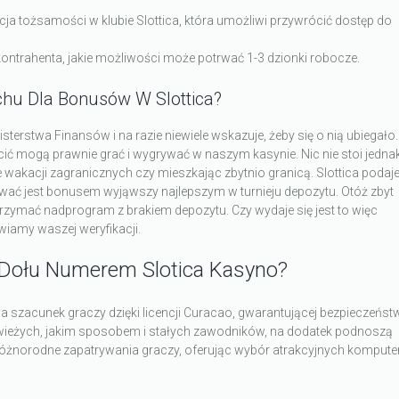
a tożsamości w klubie Slottica, która umożliwi przywrócić dostęp do
ontrahenta, jakie możliwości może potrwać 1-3 dzionki robocze.
hu Dla Bonusów W Slottica?
isterstwa Finansów i na razie niewiele wskazuje, żeby się o nią ubiegało.
ć mogą prawnie grać i wygrywać w naszym kasynie. Nic nie stoi jedna
ie wakacji zagranicznych czy mieszkając zbytnio granicą. Slottica podaj
ować jest bonusem wyjąwszy najlepszym w turnieju depozytu. Otóż zbyt
trzymać nadprogram z brakiem depozytu. Czy wydaje się jest to więc
iamy waszej weryfikacji.
 Dołu Numerem Slotica Kasyno?
 szacunek graczy dzięki licencji Curacao, gwarantującej bezpieczeństw
 świeżych, jakim sposobem i stałych zawodników, na dodatek podnoszą
 różnorodne zapatrywania graczy, oferując wybór atrakcyjnych kompute