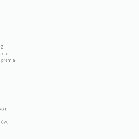
 Z
k na
e premia
o i
rów,