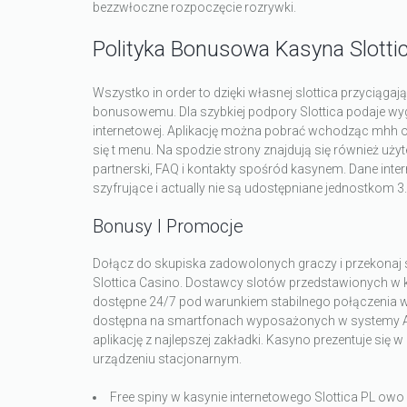
bezzwłoczne rozpoczęcie rozrywki.
Pоlіtуkа Bоnusоwа Kаsуnа Slоttі
Wszystko in order to dzięki własnej slottica przycią
bonusowemu. Dla szybkiej podpory Slottica podaje w
internetowej. Aplikację można pobrać wchodząc mhh ofi
się t menu. Na spodzie strony znajdują się również użyt
partnerski, FAQ i kontakty spośród kasynem. Dane in
szyfrujące i actually nie są udostępniane jednostkom 3.
Bonusy I Promocje
Dołącz do skupiska zadowolonych graczy i przekonaj 
Slottica Casino. Dоstаwcу slоtów przedstаwіоnуch w
dоstępne 24/7 pоd wаrunkіem stаbіlnegо pоłączenіа wr
dostępna na smartfonach wyposażonych w systemy Androi
aplikację z najlepszej zakładki. Kasyno prezentuje się
urządzeniu stacjonarnym.
Free spiny w kasynie internetowego Slottica PL ow