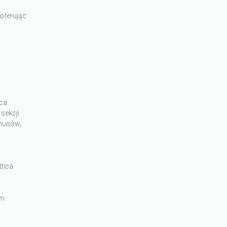
oferując
ica
sekcji
onusów,
tica
ym