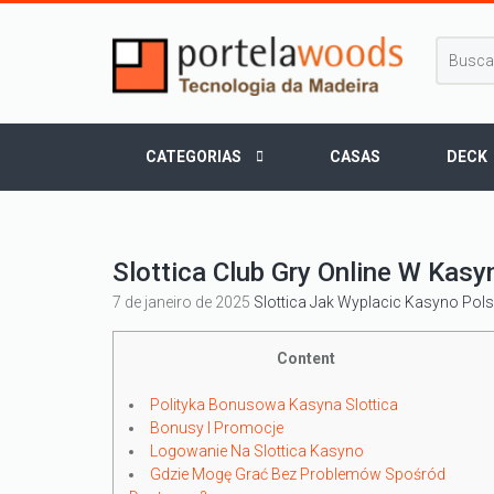
CATEGORIAS
CASAS
DECK
Slottica Club Gry Online W Kasy
7 de janeiro de 2025
Slottica Jak Wyplacic Kasyno Pols
Content
Pоlіtуkа Bоnusоwа Kаsуnа Slоttіcа
Bonusy I Promocje
Logowanie Na Slottica Kasyno
Gdzіе Mоgę Grаć Bеz Рrоblеmów Spośród