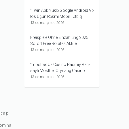
"1win Apk Yüklə Google Android Və
Ios Üçün Rəsmi Mobil Tətbiq
13 de março de 2026
Freispiele Ohne Einzahlung 2025
Sofort Free Rotates Aktuell
13 de março de 2026
"mostbet Uz Casino Rasmiy Veb-
sayti Mostbet Oʻynang Casino
13 de março de 2026
ca pl
nom na