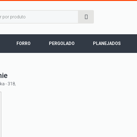
FORRO
PERGOLADO
PLANEJADOS
nie
ka - 318
,