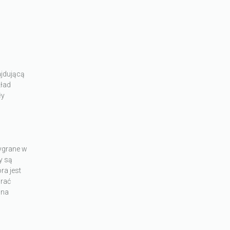
ajdującą
kład
ły
ygrane w
у są
ra jest
brać
 na