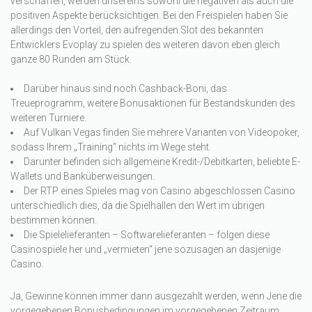
verschaffen, werden unsereins sowohl die negativen als auch die
positiven Aspekte berücksichtigen. Bei den Freispielen haben Sie
allerdings den Vorteil, den aufregenden Slot des bekannten
Entwicklers Evoplay zu spielen des weiteren davon eben gleich
ganze 80 Runden am Stück.
Darüber hinaus sind noch Cashback-Boni, das
Treueprogramm, weitere Bonusaktionen für Bestandskunden des
weiteren Turniere.
Auf Vulkan Vegas finden Sie mehrere Varianten von Videopoker,
sodass Ihrem „Training“ nichts im Wege steht.
Darunter befinden sich allgemeine Kredit-/Debitkarten, beliebte E-
Wallets und Banküberweisungen.
Der RTP eines Spieles mag von Casino abgeschlossen Casino
unterschiedlich dies, da die Spielhallen den Wert im übrigen
bestimmen können.
Die Spielelieferanten – Softwarelieferanten – folgen diese
Casinospiele her und „vermieten“ jene sozusagen an dasjenige
Casino.
Ja, Gewinne können immer dann ausgezahlt werden, wenn Jene die
vorgegebenen Bonusbedingungen im vorgegebenen Zeitraum