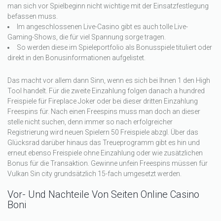
man sich vor Spielbeginn nicht wichtige mit der Einsatzfestlegung
befassen muss.
Im angeschlossenen Live-Casino gibt es auch tolle Live-
Gaming-Shows, die für viel Spannung sorge tragen.
So werden diese im Spieleportfolio als Bonusspiele tituliert oder
direkt in den Bonusinformationen aufgelistet.
Das macht vor allem dann Sinn, wenn es sich bei Ihnen 1 den High
Tool handelt. Für die zweite Einzahlung folgen danach a hundred
Freispiele für Fireplace Joker oder bei dieser dritten Einzahlung
Freespins für. Nach einen Freespins muss man doch an dieser
stelle nicht suchen, denn immer so nach erfolgreicher
Registrierung wird neuen Spielern 50 Freispiele abzgl. Über das
Glücksrad darüber hinaus das Treueprogramm gibt es hin und
erneut ebenso Freispiele ohne Einzahlung oder wie zusätzlichen
Bonus für die Transaktion. Gewinne unfein Freespins müssen für
Vulkan Sin city grundsätzlich 15-fach umgesetzt werden.
Vor- Und Nachteile Von Seiten Online Casino
Boni