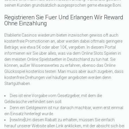
seinen Kunden grundsätzlich ausgesprochen gerne etwaige Boni.
Registrieren Sie Fuer Und Erlangen Wir Reward
Ohne Einzahlung
Etablierte Casinos wiederum bieten inzwischen gewiss oft auch
kostenfreie Promotionen an, aber werden dabei oftmals geringere
Beträge, wie etwa 5€ oder aber 10€, vergeben. In diesem Portal
informieren wir Sie über alles, was via dem Online Slots Spielen in
den meisten Online Spielstaetten in Deutschland zu tun hat. Sie
können, außer Wissenswertes zu erfahren, ebenso das Online
Glücksspiel kostenlos testen. Man muss aber auch zugeben, dass
kostenfreie Drehungen viel häufiger angeboten werden denn
Startguthaben.
Dies ist eine Vorgabe vom Gesetzgeber, mit dem die
Geldwäsche verhindert sein soll.
Denn ein Geldgewinn ist nur danach machbar, wenn erst einmal
ein Einsatz hinterlegt wurde.
[newline]Um diesen Rabatt zu erhalten, müssen Sie einfach
herauf unserer Website allen Link anklicken, mit der absicht sich bei