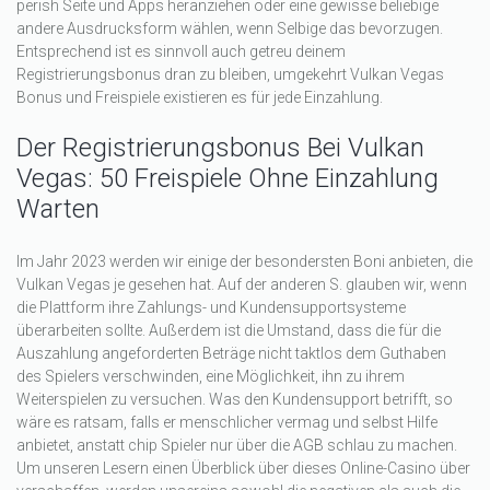
perish Seite und Apps heranziehen oder eine gewisse beliebige
andere Ausdrucksform wählen, wenn Selbige das bevorzugen.
Entsprechend ist es sinnvoll auch getreu deinem
Registrierungsbonus dran zu bleiben, umgekehrt Vulkan Vegas
Bonus und Freispiele existieren es für jede Einzahlung.
Der Registrierungsbonus Bei Vulkan
Vegas: 50 Freispiele Ohne Einzahlung
Warten
Im Jahr 2023 werden wir einige der besondersten Boni anbieten, die
Vulkan Vegas je gesehen hat. Auf der anderen S. glauben wir, wenn
die Plattform ihre Zahlungs- und Kundensupportsysteme
überarbeiten sollte. Außerdem ist die Umstand, dass die für die
Auszahlung angeforderten Beträge nicht taktlos dem Guthaben
des Spielers verschwinden, eine Möglichkeit, ihn zu ihrem
Weiterspielen zu versuchen. Was den Kundensupport betrifft, so
wäre es ratsam, falls er menschlicher vermag und selbst Hilfe
anbietet, anstatt chip Spieler nur über die AGB schlau zu machen.
Um unseren Lesern einen Überblick über dieses Online-Casino über