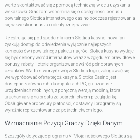
warto skontaktować się z pomocą techniczną w celu uzyskania
wskazówki. Graczom wspomina się o dostępności bonusu
powitalnego Slottica internetowego casino podczas rejestrowania
się w kwestionariuszu o identycznej nazwie.
Rejestrując się pod spodem linkiem Slottica kasyno, nowi fani
zyskują dostęp do odwiedzenia wyłącznie najlepszych
komputerów i powitalnego pakietu nagród. Slotica kasyno wydaje
się być ceniony wśród internautów wraz z względu em prawidłowe
bonusy, rabaty i loterie organizowane wśród pełnoprawnych
członków. Warto stworzyć swój w Slottica login, zalogować się
we wypróbować ofertę tegoż kasyna. Slottika Casino jest
dostępne zarówno mhh komputerach PC, grunzochse i
urządzeniach mobilnych, z poręczną wersją mobilną, która
uruchamia się na prostu za pośrednictwem przeglądarkę.
Obsługiwane procedury płatności, dostawcy i programy są
wyraźnie reprezentowane za pośrednictwem logo.
Wzmacnianie Pozycji Graczy Dzięki Danym:
Szczegóły dotyczące programu VIP/lojalnościowego Slottica są