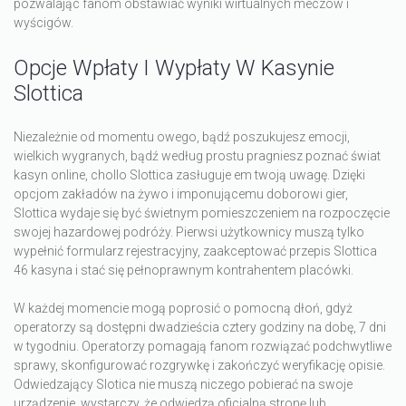
pozwalając fanom obstawiać wyniki wirtualnych meczów i
wyścigów.
Opcje Wpłaty I Wypłaty W Kasynie
Slottica
Niezależnie od momentu owego, bądź poszukujesz emocji,
wielkich wygranych, bądź według prostu pragniesz poznać świat
kasyn online, chollo Slottica zasługuje em twoją uwagę. Dzięki
opcjom zakładów na żywo i imponującemu doborowi gier,
Slottica wydaje się być świetnym pomieszczeniem na rozpoczęcie
swojej hazardowej podróży. Pierwsi użytkownicy muszą tylko
wypełnić formularz rejestracyjny, zaakceptować przepis Slottica
46 kasyna i stać się pełnoprawnym kontrahentem placówki.
W każdej momencie mogą poprosić o pomocną dłoń, gdyż
operatorzy są dostępni dwadzieścia cztery godziny na dobę, 7 dni
w tygodniu. Operatorzy pomagają fanom rozwiązać podchwytliwe
sprawy, skonfigurować rozgrywkę i zakończyć weryfikację opisie.
Odwiedzający Slotica nie muszą niczego pobierać na swoje
urządzenie, wystarczy, że odwiedzą oficjalną stronę lub