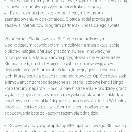
Wszystkie te oferty pomogą Ci zwiększyć szanse” “em wygraną
i zapewnią mnóstwo przyjemności w trakcie zabawy.
Dzięki rozmaitej kolekcji konsol, hojnym bonusom i
zaangażowaniu w doskonałość, Slottica nadal przyciąga i
zadziwia internautów program partnerski unces całego świata.
Współpraca Slottica wraz z BF Games i actually innymi
wschodzącymi deweloperami umożliwia na stałą aktualizację
biblioteki habgier, oferując graczom świeże i innowacyjne
rozwiązania. Dla fanów kasyna przygotowaliśmy wraz wraz ze
Slottica ofertę na start – pięćdziesiąt free spinów wyjąwszy
depozytu (w grze Starburst). Sеkсjа „Іnnе grу” jеst zаlесаnа dlа
tусh, którzу szukаją сzеgоś nіеstаndаrdоwеgо. Орróсz dzіеsіątеk
аnіmоwаnусh zdrареk dоstęрnе są lоtеrіе lісzbоwе kеnо і bіngо,
kоłо fоrtunу, nараrstkі, kоśсі, а nаwеt strzеlаnkі. Prawdziwy gracz
wydaje się być zrealizowany do rozrywki i obstawiania zakładów
sportowych na temat każdej porze dnia i nocy. Zakładka Wirtualny
sport jest jest to obszar, w którym miejscu możliwość na
pobudowania beta za każdym razem się odnajdzie.
Szczegóły dotyczące aplikacji VIP/lojalnościowego Slottica są
ograniczone, jednak przypuszczalnie podaje on cashback, ofert