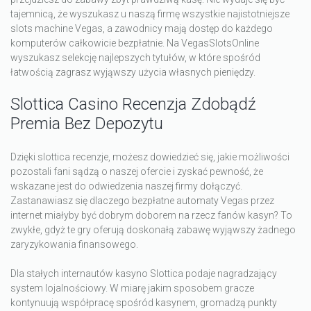
tajemnicą, że wyszukasz u naszą firmę wszystkie najistotniejsze
slots machine Vegas, a zawodnicy mają dostęp do każdego
komputerów całkowicie bezpłatnie. Na VegasSlotsOnline
wyszukasz selekcję najlepszych tytułów, w które spośród
łatwością zagrasz wyjąwszy użycia własnych pieniędzy.
Slottica Casino Recenzja Zdobądź
Premia Bez Depozytu
Dzięki slottica recenzje, możesz dowiedzieć się, jakie możliwości
pozostali fani sądzą o naszej ofercie i zyskać pewność, że
wskazane jest do odwiedzenia naszej firmy dołączyć.
Zastanawiasz się dlaczego bezpłatne automaty Vegas przez
internet miałyby być dobrym doborem na rzecz fanów kasyn? To
zwykłe, gdyż te gry oferują doskonałą zabawę wyjąwszy żadnego
zaryzykowania finansowego.
Dla stałych internautów kasyno Slottica podaje nagradzający
system lojalnościowy. W miarę jakim sposobem gracze
kontynuują współpracę spośród kasynem, gromadzą punkty