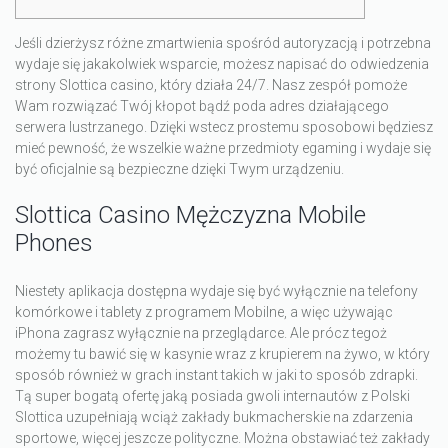
Jeśli dzierżysz różne zmartwienia spośród autoryzacją i potrzebna
wydaje się jakakolwiek wsparcie, możesz napisać do odwiedzenia
strony Slottica casino, który działa 24/7. Nasz zespół pomoże
Wam rozwiązać Twój kłopot bądź poda adres działającego
serwera lustrzanego. Dzięki wstecz prostemu sposobowi będziesz
mieć pewność, że wszelkie ważne przedmioty egaming i wydaje się
być oficjalnie są bezpieczne dzięki Twym urządzeniu.
Slottica Casino Mężczyzna Mobile
Phones
Niestety aplikacja dostępna wydaje się być wyłącznie na telefony
komórkowe i tablety z programem Mobilne, a więc używając
iPhona zagrasz wyłącznie na przeglądarce. Ale prócz tegoż
możemy tu bawić się w kasynie wraz z krupierem na żywo, w który
sposób również w grach instant takich w jaki to sposób zdrapki.
Tą super bogatą ofertę jaką posiada gwoli internautów z Polski
Slottica uzupełniają wciąż zakłady bukmacherskie na zdarzenia
sportowe, więcej jeszcze polityczne. Można obstawiać też zakłady