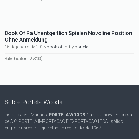
Book Of Ra Unentgeltlich Spielen Novoline Position
Ohne Anmeldung
15 de janeiro de 2025
book of ra
, by
portela
Rate this item
(0 votes)
Sobre Portela Woods
Instalada em Manaus,
PORTELA WOODS
é a mais nova empresa
de A.C. PORTELA IMPORTAÇÃO E EXPORTAÇÃO LTDA., sólido
grupo empresarial que atua na região desde 1967.