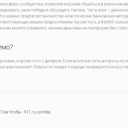
т атмосферу сообщества, позволяя игрокам общаться в реальном в
здновать свои победы и обсуждать тактику. Чат в игре — данное 
 Это казино предлагает множество классических банковских метод
тветствующих вашим предпочтениям. Кроме того, в Bet365 только
оюз вы можете управлять своими деньгами на платформе без стрес
емо?
оками, а кроме того с дилером. Если возле вас есть вопросы по иг
остью вам поможет. Результат каждого раунда генерируется искусс
 Том Чтобы - 911
, by
portela