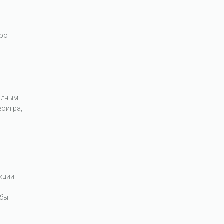
бро
одным
еоигра,
акции
обы