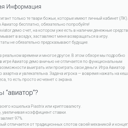
щая Информация
 гигант только те твари божьи, которые имеют личный кабинет (ЛК).
в Авиатор бесплатно, обязательно попробуйте!
iator демо счет, на котором уже есть в наличии денежные средств
ывает в воздух, заставляют меня возвращаться в игру.
ьтаты не обязательно предсказывают будущие.
ки в реальном времени и многое другое. В этом обзоре мы подробно
о в игре Авиатор демо вничью не отличается по функциональным
возможности выиграть или проиграть свои деньги. Игра Авиатор
 азартна и увлекательна. Задача игрока — вовремя нажать на кеш
са, то есть просто исчезнет с экрана.
ы “авиатор”?
оего кошелька Piastrix или криптовалюту.
», увеличивая коэффициент ставки.
ставляет 97%.
орый отличается от традиционных слотов своей механикой и конце