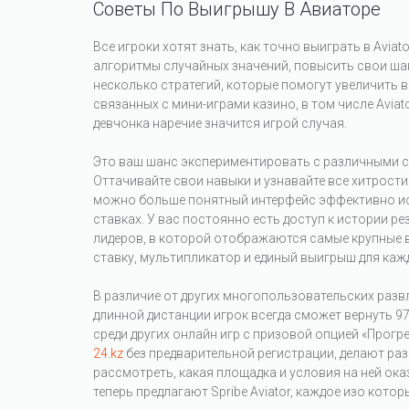
Советы По Выигрышу В Авиаторе
Все игроки хотят знать, как точно выиграть в Avia
алгоритмы случайных значений, повысить свои ша
несколько стратегий, которые помогут увеличить в
связанных с мини-играми казино, в том числе Aviat
девчонка наречие значится игрой случая.
Это ваш шанс экспериментировать с различными ст
Оттачивайте свои навыки и узнавайте все хитрости A
можно больше понятный интерфейс эффективно ис
ставках. У вас постоянно есть доступ к истории ре
лидеров, в которой отображаются самые крупные в
ставку, мультипликатор и единый выигрыш для каж
В различие от других многопользовательских развл
длинной дистанции игрок всегда сможет вернуть 9
среди других онлайн игр с призовой опцией «Прог
24.kz
без предварительной регистрации, делают ра
рассмотреть, какая площадка и условия на ней ок
теперь предлагают Spribe Aviator, каждое изо кот