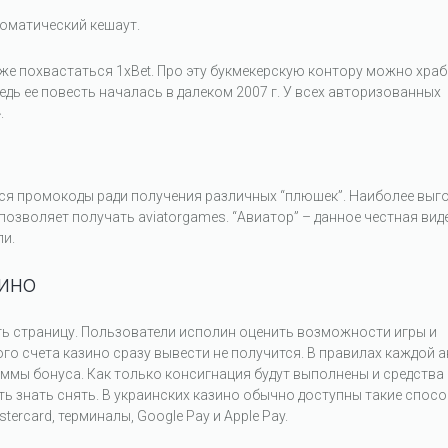
томатический кешаут.
же похвастаться 1xBet. Про эту букмекерскую контору можно хра
едь ее повесть началась в далеком 2007 г. У всех авторизованных
.
ся промокоды ради получения различных “плюшек”. Наиболее выг
озволяет получать aviatorgames. “Авиатор” – данное честная вид
ли.
зино
ить страницу. Пользователи исполин оценить возможности игры и
ого счета казино сразу вывести не получится. В правилах каждой 
ммы бонуса. Как только консигнация будут выполнены и средства
ть знать снять. В украинских казино обычно доступны такие спос
tercard, терминалы, Google Pay и Apple Pay.