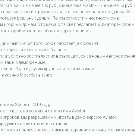
ки Visa – не менее 100 руб., с кошелька Piastrix – не менее 50 руб.
о наречие зарегистрироваться. Только вслед за тем создания ЛК
ользуя реальные деньги. По известности и честности он в
ым игорным домам. Это казино также предлагает «Авиатора» своим
а, в которой может разобраться даже новичок.
ий и выяснения того, союз работает, а союз нет.
ратят деньги с основного баланса.
плат, словно заставляет их возвращаться за новыми впечатления
, так и в демо-режиме.
уступает 1win и другим крупным игорным домам.
в казино Мостбет в тенге.
анией Spribe в 2019 году.
к — еще одна хорошая стратегия в Aviator.
 игроков, мы разрешаем им играть в демо-версию Aviator.
пределить вашу стратегию ставок.
ы, исполин повлечь за местоимение- административную и аж уголо