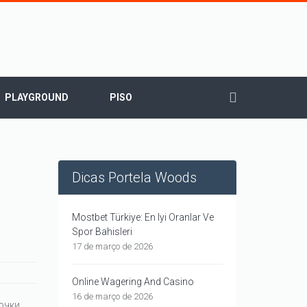
PLAYGROUND
PISO
Dicas Portela Woods
Mostbet Türkiye: En Iyi Oranlar Ve
Spor Bahisleri
17 de março de 2026
Online Wagering And Casino
16 de março de 2026
очки