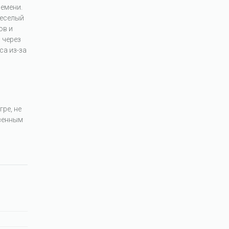
ремени.
веселый
ов и
 через
са из-за
ре, не
твенным