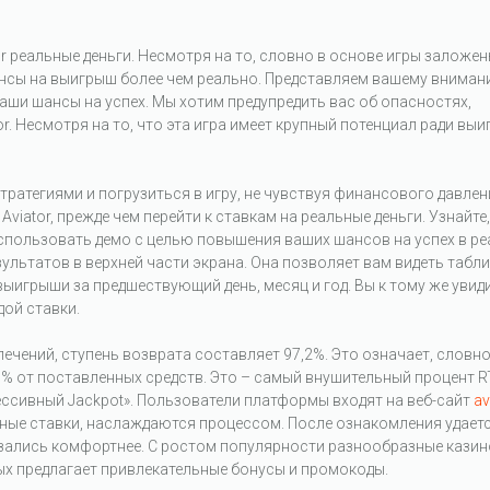
tor реальные деньги. Несмотря на то, словно в основе игры заложе
нсы на выигрыш более чем реально. Представляем вашему внима
аши шансы на успех. Мы хотим предупредить вас об опасностях,
or. Несмотря на то, что эта игра имеет крупный потенциал ради вы
ратегиями и погрузиться в игру, не чувствуя финансового давлен
viator, прежде чем перейти к ставкам на реальные деньги. Узнайте,
пользовать демо с целью повышения ваших шансов на успех в р
зультатов в верхней части экрана. Она позволяет вам видеть табл
ыигрыши за предшествующий день, месяц и год. Вы к тому же увид
дой ставки.
ечений, ступень возврата составляет 97,2%. Это означает, словно
7% от поставленных средств. Это – самый внушительный процент 
рессивный Jackpot». Пользователи платформы входят на веб-сайт
av
зные ставки, наслаждаются процессом. После ознакомления удает
азались комфортнее. С ростом популярности разнообразные казин
орых предлагает привлекательные бонусы и промокоды.