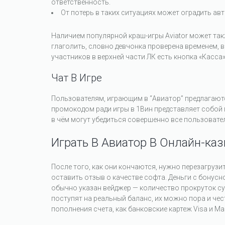
ответственность.
От потерь в таких ситуациях может оградить ав
Наличием популярной краш-игры Aviator может так
глаголить, словно девчонка проверена временем, в
участников в верхней части ЛК есть кнопка «Касса»
Чат В Игре
Пользователям, играющим в “Авиатор” предлагают
промокодом ради игры в 1Вин представляет собой п
в чём могут убедиться совершенно все пользовате
Играть В Авиатор В Онлайн-ка
После того, как они кончаются, нужно перезагруз
оставить отзыв о качестве софта. Деньги с бонусн
обычно указан вейджер — количество прокруток су
поступят на реальный баланс, их можно пора и чес
пополнения счета, как банковские картеж Visa и Mas