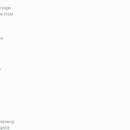
и ради
 в этом
ся
ь
перевод
щий в