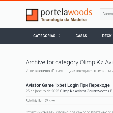
CATEGORIAS
CASAS
DECK
Archive for category Olimp Kz 
Итак, клавиша «Регистрация» находится в верхнем 
Aviator Game 1xbet Login При Переходе
25 de janeiro de 2025
Olimp Kz Aviator Заключается В
Rate this item
(0 votes)
Стоит учитывать, словно для каждого платежного 