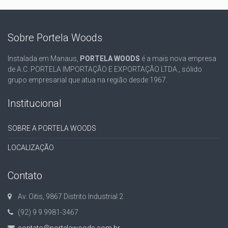
Sobre Portela Woods
Instalada em Manaus,
PORTELA WOODS
é a mais nova empresa
de A.C. PORTELA IMPORTAÇÃO E EXPORTAÇÃO LTDA., sólido
grupo empresarial que atua na região desde 1967.
Institucional
SOBRE A PORTELA WOODS
LOCALIZAÇÃO
Contato
Av. Oitis, 9867 Distrito Industrial 2
(92) 9 9 9981-3467
contato@portelawoods.com.br