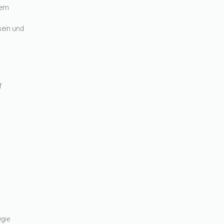
sem
sein und
f
egie