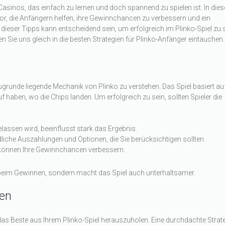
e-Casinos, das einfach zu lernen und doch spannend zu spielen ist. In die
 vor, die Anfängern helfen, ihre Gewinnchancen zu verbessern und ein
ieser Tipps kann entscheidend sein, um erfolgreich im Plinko-Spiel zu 
 Sie uns gleich in die besten Strategien für Plinko-Anfänger eintauchen.
zugrunde liegende Mechanik von Plinko zu verstehen. Das Spiel basiert au
 haben, wo die Chips landen. Um erfolgreich zu sein, sollten Spieler die
elassen wird, beeinflusst stark das Ergebnis.
dliche Auszahlungen und Optionen, die Sie berücksichtigen sollten.
 können Ihre Gewinnchancen verbessern.
ur beim Gewinnen, sondern macht das Spiel auch unterhaltsamer.
len
das Beste aus Ihrem Plinko-Spiel herauszuholen. Eine durchdachte Strat