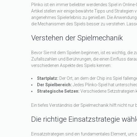
Plinko ist ein immer beliebter werdendes Spiel in Onlin
Artikel stellen wir einige bewährte Tipps und Strategien
angenehmes Spielerlebnis zu genießen. Die Anwendung d
die Mechanismen des Spiels besser zu verstehen. Lassen
Verstehen der Spielmechanik
Bevor Sie mit dem Spielen beginnen, ist es wichtig, die 
Zufallszahlen und Berührungen, die einen Einfluss darauf
verschiedenen Aspekte des Spiels kennen:
Startplatz:
Der Ort, an dem der Chip ins Spiel falleng
Der Spielbereich:
Jedes Plinko-Spiel hat unterschie
Strategische Setzen:
Verschiedene Setzstrategien
Ein tiefes Verständnis der Spielmechanik hilft nicht n
Die richtige Einsatzstrategie wäh
Einsatzstrategien sind ein fundamentales Element, um 