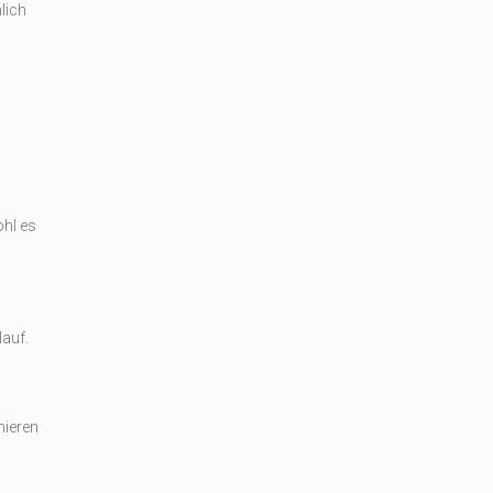
lich
ohl es
lauf.
mieren