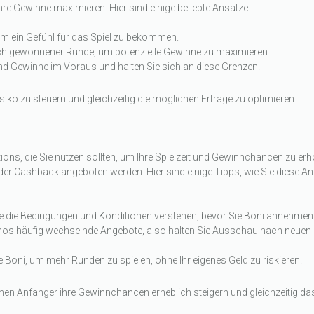
hre Gewinne maximieren. Hier sind einige beliebte Ansätze:
um ein Gefühl für das Spiel zu bekommen.
ach gewonnener Runde, um potenzielle Gewinne zu maximieren.
nd Gewinne im Voraus und halten Sie sich an diese Grenzen.
isiko zu steuern und gleichzeitig die möglichen Erträge zu optimieren.
ons, die Sie nutzen sollten, um Ihre Spielzeit und Gewinnchancen zu er
der Cashback angeboten werden. Hier sind einige Tipps, wie Sie diese A
Sie die Bedingungen und Konditionen verstehen, bevor Sie Boni annehmen
nos häufig wechselnde Angebote, also halten Sie Ausschau nach neuen
 Boni, um mehr Runden zu spielen, ohne Ihr eigenes Geld zu riskieren.
n Anfänger ihre Gewinnchancen erheblich steigern und gleichzeitig das