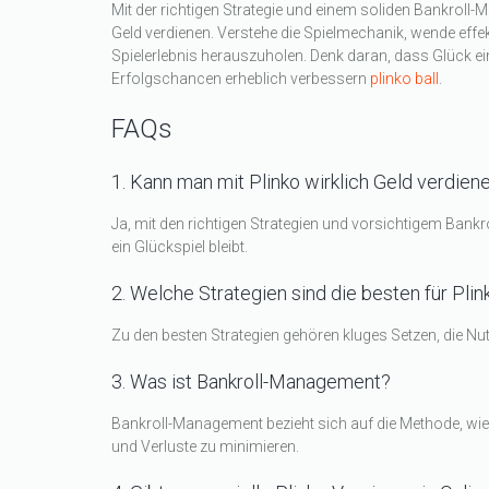
Mit der richtigen Strategie und einem soliden Bankroll
Geld verdienen. Verstehe die Spielmechanik, wende effek
Spielerlebnis herauszuholen. Denk daran, dass Glück ei
Erfolgschancen erheblich verbessern
plinko ball
.
FAQs
1. Kann man mit Plinko wirklich Geld verdien
Ja, mit den richtigen Strategien und vorsichtigem Ban
ein Glückspiel bleibt.
2. Welche Strategien sind die besten für Plin
Zu den besten Strategien gehören kluges Setzen, die Nu
3. Was ist Bankroll-Management?
Bankroll-Management bezieht sich auf die Methode, wie
und Verluste zu minimieren.