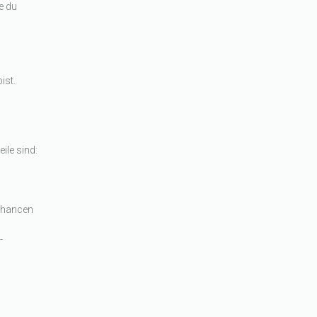
e du
.
ist.
ile sind:
nchancen
-