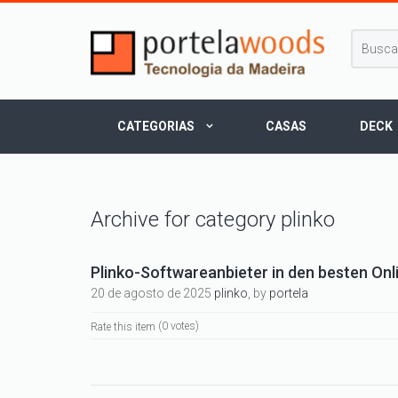
CATEGORIAS
CASAS
DECK
Archive for category plinko
Plinko-Softwareanbieter in den besten Onl
20 de agosto de 2025
plinko
, by
portela
Rate this item
(0 votes)