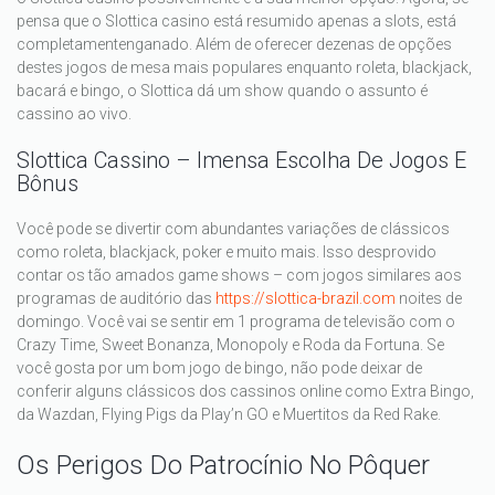
pensa que o Slottica casino está resumido apenas a slots, está
completamentenganado. Além de oferecer dezenas de opções
destes jogos de mesa mais populares enquanto roleta, blackjack,
bacará e bingo, o Slottica dá um show quando o assunto é
cassino ao vivo.
Slottica Cassino – Imensa Escolha De Jogos E
Bônus
Você pode se divertir com abundantes variações de clássicos
como roleta, blackjack, poker e muito mais. Isso desprovido
contar os tão amados game shows – com jogos similares aos
programas de auditório das
https://slottica-brazil.com
noites de
domingo. Você vai se sentir em 1 programa de televisão com o
Crazy Time, Sweet Bonanza, Monopoly e Roda da Fortuna. Se
você gosta por um bom jogo de bingo, não pode deixar de
conferir alguns clássicos dos cassinos online como Extra Bingo,
da Wazdan, Flying Pigs da Play’n GO e Muertitos da Red Rake.
Os Perigos Do Patrocínio No Pôquer