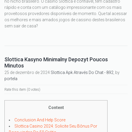
no nicho brasileiro. O casino Slottica é confiável, tem cadastro
rápido e conta com um catálogo impressionante com os mais
proveitosos provedores disponíveis de momento. Que tal acessar
os melhores e mais amados jogos de cassino destes brasileiros
sem sair de casa?
Slottica Kasyno Minimalny Depozyt Poucos
Minutos
25 de dezembro de 2024
Slottica Apk Através Do Chat - 892
, by
portela
Rate this item
(0 votes)
Content
Conclusion And Help Score
Slottica Casino 2024: Solicite Seu Bônus Por