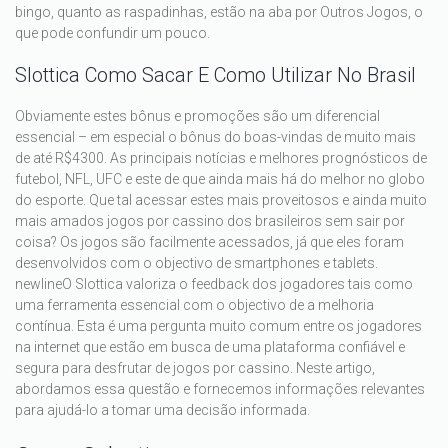
bingo, quanto as raspadinhas, estão na aba por Outros Jogos, o
que pode confundir um pouco.
Slottica Como Sacar E Como Utilizar No Brasil
Obviamente estes bônus e promoções são um diferencial
essencial – em especial o bônus do boas-vindas de muito mais
de até R$4300. As principais notícias e melhores prognósticos de
futebol, NFL, UFC e este de que ainda mais há do melhor no globo
do esporte. Que tal acessar estes mais proveitosos e ainda muito
mais amados jogos por cassino dos brasileiros sem sair por
coisa? Os jogos são facilmente acessados, já que eles foram
desenvolvidos com o objectivo de smartphones e tablets.
newlineO Slottica valoriza o feedback dos jogadores tais como
uma ferramenta essencial com o objectivo de a melhoria
contínua. Esta é uma pergunta muito comum entre os jogadores
na internet que estão em busca de uma plataforma confiável e
segura para desfrutar de jogos por cassino. Neste artigo,
abordamos essa questão e fornecemos informações relevantes
para ajudá-lo a tomar uma decisão informada.