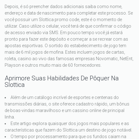
Depois, é só preencher dados adicionais saiba como nome,
endereço e data de nascimento para completar este processo. Se
você possuir um Slottica promo code, este é o momento de
utilizar. Caso utilize o celular, você terá de que confirmar o código
de acesso enviado via SMS. Em pouco tempo você já estará
pronto para fazer este depósito e começar a se recrear com as
apostas esportivas. O sortido do estabelecimento de jogo tem
mais de 6 mil jogos de mofina. Estes incluem jogos de cartas,
roleta, casino ao vivo das famosas empresas Novomatic, NetEnt,
Playson e outros muito mais de 60 fornecedores.
Aprimore Suas Habilidades De Pôquer Na
Slottica
Além de um catálogo incrível de esportes e centenas do
transmissões diárias, o site oferece cadastro rápido, um bônus
de boas-vindas maravilhoso e um cassino online de principal
linha.
Este artigo explora quaisquer dos jogos mais populares e as
características que fazem do Slottica um destino de jogo notável.
O tempo por processamento para que os fundos caiam na