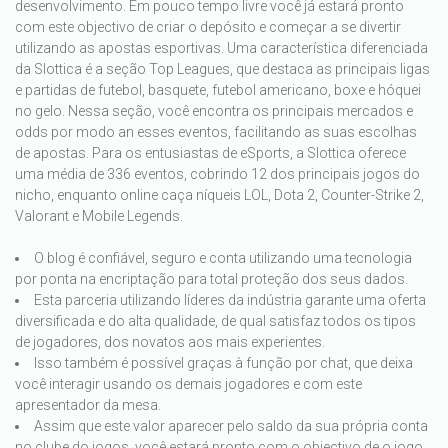
desenvolvimento. Em pouco tempo livre você já estará pronto
com este objectivo de criar o depósito e começar a se divertir
utilizando as apostas esportivas. Uma característica diferenciada
da Slottica é a seção Top Leagues, que destaca as principais ligas
e partidas de futebol, basquete, futebol americano, boxe e hóquei
no gelo. Nessa seção, você encontra os principais mercados e
odds por modo an esses eventos, facilitando as suas escolhas
de apostas. Para os entusiastas de eSports, a Slottica oferece
uma média de 336 eventos, cobrindo 12 dos principais jogos do
nicho, enquanto online caça níqueis LOL, Dota 2, Counter-Strike 2,
Valorant e Mobile Legends.
O blog é confiável, seguro e conta utilizando uma tecnologia
por ponta na encriptação para total proteção dos seus dados.
Esta parceria utilizando líderes da indústria garante uma oferta
diversificada e do alta qualidade, de qual satisfaz todos os tipos
de jogadores, dos novatos aos mais experientes.
Isso também é possível graças à função por chat, que deixa
você interagir usando os demais jogadores e com este
apresentador da mesa.
Assim que este valor aparecer pelo saldo da sua própria conta
no clube do jogos, você estará pronto com o objectivo de o jogo.