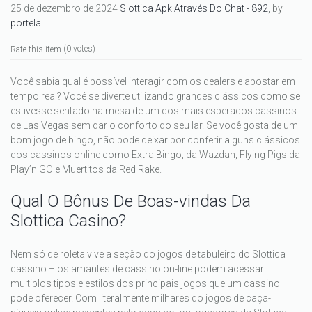
25 de dezembro de 2024
Slottica Apk Através Do Chat - 892
, by
portela
Rate this item
(0 votes)
Você sabia qual é possível interagir com os dealers e apostar em
tempo real? Você se diverte utilizando grandes clássicos como se
estivesse sentado na mesa de um dos mais esperados cassinos
de Las Vegas sem dar o conforto do seu lar. Se você gosta de um
bom jogo de bingo, não pode deixar por conferir alguns clássicos
dos cassinos online como Extra Bingo, da Wazdan, Flying Pigs da
Play’n GO e Muertitos da Red Rake.
Qual O Bônus De Boas-vindas Da
Slottica Casino?
Nem só de roleta vive a seção do jogos de tabuleiro do Slottica
cassino – os amantes de cassino on-line podem acessar
multiplos tipos e estilos dos principais jogos que um cassino
pode oferecer. Com literalmente milhares do jogos de caça-