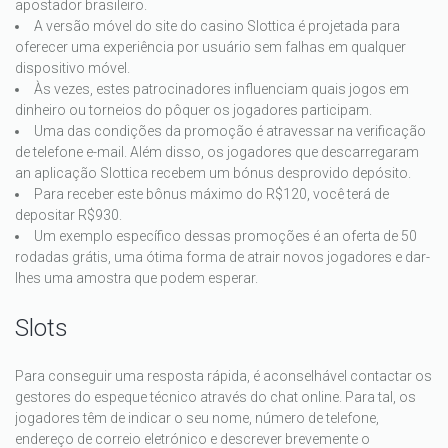
apostador brasileiro.
A versão móvel do site do casino Slottica é projetada para
oferecer uma experiência por usuário sem falhas em qualquer
dispositivo móvel.
Às vezes, estes patrocinadores influenciam quais jogos em
dinheiro ou torneios do pôquer os jogadores participam.
Uma das condições da promoção é atravessar na verificação
de telefone e-mail. Além disso, os jogadores que descarregaram
an aplicação Slottica recebem um bónus desprovido depósito.
Para receber este bônus máximo do R$120, você terá de
depositar R$930.
Um exemplo específico dessas promoções é an oferta de 50
rodadas grátis, uma ótima forma de atrair novos jogadores e dar-
lhes uma amostra que podem esperar.
Slots
Para conseguir uma resposta rápida, é aconselhável contactar os
gestores do espeque técnico através do chat online. Para tal, os
jogadores têm de indicar o seu nome, número de telefone,
endereço de correio eletrónico e descrever brevemente o