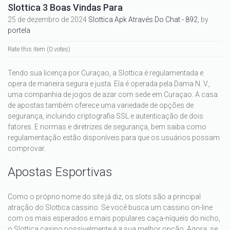
Slottica 3 Boas Vindas Para
25 de dezembro de 2024
Slottica Apk Através Do Chat - 892
, by
portela
Rate this item
(0 votes)
Tendo sua licença por Curaçao, a Slottica é regulamentada e
opera de maneira segura e justa. Ela é operada pela Dama N. V.,
uma companhia de jogos de azar com sede em Curaçao. A casa
de apostas também oferece uma variedade de opções de
segurança, incluindo criptografia SSL e autenticação de dois
fatores. E normas e diretrizes de segurança, bem saiba como
regulamentação estão disponíveis para que os usuários possam
comprovar.
Apostas Esportivas
Como o próprio nome do site já diz, os slots são a principal
atração do Slottica cassino. Se você busca um cassino on-line
com os mais esperados e mais populares caça-níqueis do nicho,
o Slottica casino possivelmente é a sua melhor opção. Agora, se