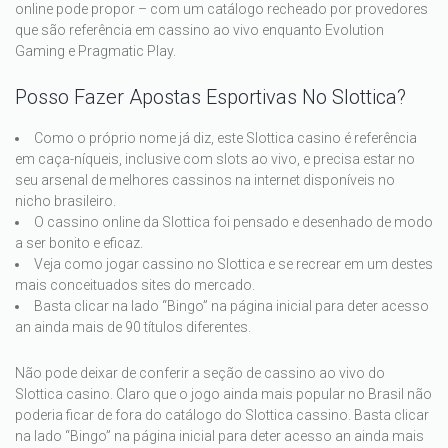
online pode propor – com um catálogo recheado por provedores
que são referência em cassino ao vivo enquanto Evolution
Gaming e Pragmatic Play.
Posso Fazer Apostas Esportivas No Slottica?
Como o próprio nome já diz, este Slottica casino é referência
em caça-níqueis, inclusive com slots ao vivo, e precisa estar no
seu arsenal de melhores cassinos na internet disponíveis no
nicho brasileiro.
O cassino online da Slottica foi pensado e desenhado de modo
a ser bonito e eficaz.
Veja como jogar cassino no Slottica e se recrear em um destes
mais conceituados sites do mercado.
Basta clicar na lado “Bingo” na página inicial para deter acesso
an ainda mais de 90 títulos diferentes.
Não pode deixar de conferir a seção de cassino ao vivo do
Slottica casino. Claro que o jogo ainda mais popular no Brasil não
poderia ficar de fora do catálogo do Slottica cassino. Basta clicar
na lado “Bingo” na página inicial para deter acesso an ainda mais