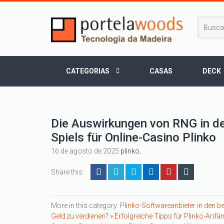
CATEGORIAS
CASAS
DECK
Die Auswirkungen von RNG in d
Spiels für Online-Casino Plinko
16 de agosto de 2025
plinko
,
Share this:
More in this category:
Plinko-Softwareanbieter in den b
Geld zu verdienen? »
Erfolgreiche Tipps für Plinko-Anf