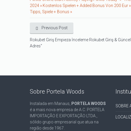
2024 » Kostenlos Spielen + Added Bonus Von 200 Eur 
Tipps, Spiele + Bonus »
Previous Post
Rokubet Giriş Empieza İnceleme Rokubet Giriş & Güncel
Adres"
Sobre Portela Woods
Instit
Instalada em Manaus,
PORTELA WOODS
SOBRE 
é a mais nova empresa de A.C. PORTELA
IMPORTAÇÃO E EXPORTAÇÃO LTDA.,
LOCALI
sólido grupo empresarial que atua na
região desde 1967.