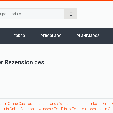
FORRO
PERGOLADO
PLANEJADOS
er Rezension des
esten Online-Casinos in Deutschland »
Wie lernt man mit Plinko in Online
änger in Online-Casinos anwenden »
Top Plinko-Features in den besten Onl