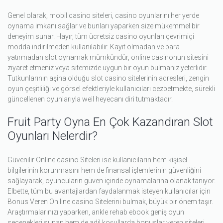
Genel olarak, mobil casino siteleri, casino oyunlarını her yerde
oynama imkanı sağlar ve bunları yaparken size mükemmel bir
deneyim sunar. Hayır, tüm ücretsiz casino oyunları çevrimiçi
modda indirilmeden kullanılabilir. Kayıt olmadan ve para
yatırmadan slot oynamak mümkündür, online casinonun sitesini
ziyaret etmeniz veya sitemizde uygun bir oyun bulmanız yeterlidir.
Tutkunlarının aşina olduğu slot casino sitelerinin adresleri, zengin
oyun çeşitliliği ve görsel efektleriyle kullanıcıları cezbetmekte, sürekli
güncellenen oyunlarıyla weil heyecanı diri tutmaktadır.
Fruit Party Oyna En Çok Kazandıran Slot
Oyunları Nelerdir?
Güvenilir Online casino Siteleri ise kullanıcıların hem kişisel
bilgilerinin korunmasını hem de finansal işlemlerinin güvenliğini
sağlayarak, oyuncuların güven içinde oynamalarına olanak tanıyor.
Elbette, tüm bu avantajlardan faydalanmak isteyen kullanıcılar için
Bonus Veren On line casino Sitelerini bulmak, büyük bir önem taşır.
Araştırmalarınızı yaparken, ankle rehab ebook geniş oyun
seçenekleri sunan hem de adil koşullarda bonuslar veren siteleri