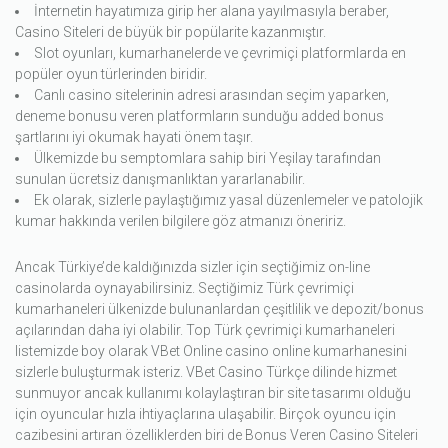
İnternetin hayatımıza girip her alana yayılmasıyla beraber,
Casino Siteleri de büyük bir popülarite kazanmıştır.
Slot oyunları, kumarhanelerde ve çevrimiçi platformlarda en
popüler oyun türlerinden biridir.
Canlı casino sitelerinin adresi arasından seçim yaparken,
deneme bonusu veren platformların sunduğu added bonus
şartlarını iyi okumak hayati önem taşır.
Ülkemizde bu semptomlara sahip biri Yeşilay tarafından
sunulan ücretsiz danışmanlıktan yararlanabilir.
Ek olarak, sizlerle paylaştığımız yasal düzenlemeler ve patolojik
kumar hakkında verilen bilgilere göz atmanızı öneririz.
Ancak Türkiye’de kaldığınızda sizler için seçtiğimiz on-line
casinolarda oynayabilirsiniz. Seçtiğimiz Türk çevrimiçi
kumarhaneleri ülkenizde bulunanlardan çeşitlilik ve depozit/bonus
açılarından daha iyi olabilir. Top Türk çevrimiçi kumarhaneleri
listemizde boy olarak VBet Online casino online kumarhanesini
sizlerle buluşturmak isteriz. VBet Casino Türkçe dilinde hizmet
sunmuyor ancak kullanımı kolaylaştıran bir site tasarımı olduğu
için oyuncular hızla ihtiyaçlarına ulaşabilir. Birçok oyuncu için
cazibesini artıran özelliklerden biri de Bonus Veren Casino Siteleri