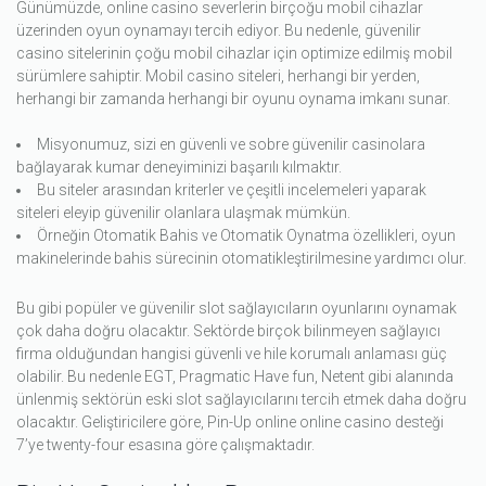
Günümüzde, online casino severlerin birçoğu mobil cihazlar
üzerinden oyun oynamayı tercih ediyor. Bu nedenle, güvenilir
casino sitelerinin çoğu mobil cihazlar için optimize edilmiş mobil
sürümlere sahiptir. Mobil casino siteleri, herhangi bir yerden,
herhangi bir zamanda herhangi bir oyunu oynama imkanı sunar.
Misyonumuz, sizi en güvenli ve sobre güvenilir casinolara
bağlayarak kumar deneyiminizi başarılı kılmaktır.
Bu siteler arasından kriterler ve çeşitli incelemeleri yaparak
siteleri eleyip güvenilir olanlara ulaşmak mümkün.
Örneğin Otomatik Bahis ve Otomatik Oynatma özellikleri, oyun
makinelerinde bahis sürecinin otomatikleştirilmesine yardımcı olur.
Bu gibi popüler ve güvenilir slot sağlayıcıların oyunlarını oynamak
çok daha doğru olacaktır. Sektörde birçok bilinmeyen sağlayıcı
firma olduğundan hangisi güvenli ve hile korumalı anlaması güç
olabilir. Bu nedenle EGT, Pragmatic Have fun, Netent gibi alanında
ünlenmiş sektörün eski slot sağlayıcılarını tercih etmek daha doğru
olacaktır. Geliştiricilere göre, Pin-Up online online casino desteği
7’ye twenty-four esasına göre çalışmaktadır.