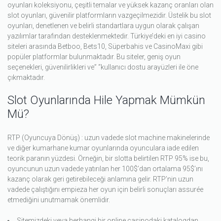
oyunları koleksiyonu, çeşitli temalar ve yüksek kazanç oranları olan
slot oyunları, güvenilir platformların vazgeçilmezidir. Üstelik bu slot
oyunları, denetlenen ve belirli standartlara uygun olarak çalışan
yazılımlar tarafından desteklenmektedir. Türkiye’deki en iyi casino
siteleri arasında Betboo, Bets10, Süperbahis ve CasinoMaxi gibi
popüler platformlar bulunmaktadır. Bu siteler, geniş oyun
seçenekleri, güvenilirlikleri ve” “kullanıcı dostu arayüzleri ile öne
çıkmaktadır.
Slot Oyunlarında Hile Yapmak Mümkün
Mü?
RTP (Oyuncuya Dönüş) : uzun vadede slot machine makinelerinde
ve diğer kumarhane kumar oyunlarında oyunculara iade edilen
teorik paranın yüzdesi. Örneğin, bir slotta belirtilen RTP 95% ise bu,
oyuncunun uzun vadede yatırılan her 100$’dan ortalama 95$’ını
kazanç olarak geri getirebileceği anlamına gelir. RTP’nin uzun
vadede çalıştığını empieza her oyun için belirli sonuçları assurée
etmediğini unutmamak önemlidir.
Sitemizdeki veya herhangi bir online casinodaki katalogdan