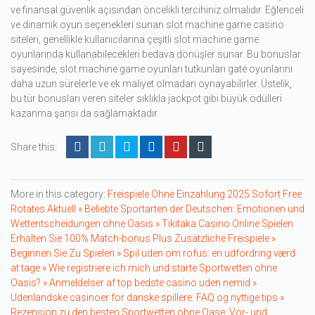
ve finansal güvenlik açısından öncelikli tercihiniz olmalıdır. Eğlenceli
ve dinamik oyun seçenekleri sunan slot machine game casino
siteleri, genellikle kullanıcılarına çeşitli slot machine game
oyunlarında kullanabilecekleri bedava dönüşler sunar. Bu bonuslar
sayesinde, slot machine game oyunları tutkunları gaté oyunlarını
daha uzun sürelerle ve ek maliyet olmadan oynayabilirler. Üstelik,
bu tür bonusları veren siteler sıklıkla jackpot gibi büyük ödülleri
kazanma şansı da sağlamaktadır.
Share this:
More in this category:
Freispiele Ohne Einzahlung 2025 Sofort Free
Rotates Aktuell »
Beliebte Sportarten der Deutschen: Emotionen und
Wettentscheidungen ohne Oasis »
Tikitaka Casino Online Spielen
Erhalten Sie 100% Match-bonus Plus Zusätzliche Freispiele »
Beginnen Sie Zu Spielen »
Spil uden om rofus: en udfordring værd
at tage »
Wie registriere ich mich und starte Sportwetten ohne
Oasis? »
Anmeldelser af top bedste casino uden nemid »
Udenlandske casinoer for danske spillere: FAQ og nyttige tips »
Rezension zu den besten Sportwetten ohne Oase: Vor- und