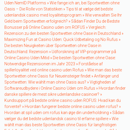
Uden NemID Platforms »
Wie fange ich an, bei Sportwetten ohne
Oasis – Die Rolle von Statistiken »
Tips til at vælge det bedste
udenlandsk casino med loyalitetsprogram »
Wie verwalten Sie Ihr
Geld beim Sportwetten erfolgreich? »
Sådan Finder Du de Bedste
Bonusser på Online Casino uden om ROFUS »
Vergleich:
Rezension zu den besten Sportwetten ohne Oase in Deutschland »
Maximizing Fun at Casino Uden: Quick Udbetaling og No Rufus »
Die besten Neuigkeiten über Sportwetten ohne Oase in
Deutschland: Rezension »
Udforskning af VIP-programmer på
Online Casino Uden Mitid »
Die besten Sportwetten ohne Oase:
Notwendige Rezensionen im Jahr 2023 »
Forståelse af
spillerloyalitet ved online casino uden Rofus »
Wie man das beste
Sportwetten ohne Oasis für Neueinsteiger findet »
Anfänger und
Sportwetten: Wie wählt man ohne Oasis aus? »
Vigtigheden af
Softwareudbydere i Online Casino Uden om Rufus »
Hvordan finder
danske spillere de mest sikre udenlandske casinoer? »
Kundsupport på bedste online casino uden ROFUS: Hvad kan du
forvente? »
Hvordan fungerer bedste online casino uden rofus? »
Hvordan at spil uden om rofus kan øge din underholdning »
Sådan
vælger du det bedste udenlandsk casino til erfarne spillere »
Wie
wählt man das beste Sportwetten ohne Oasis für langfristigen