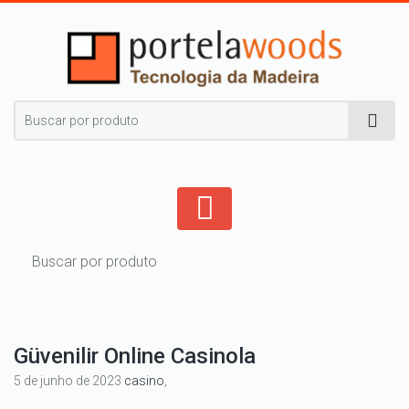
Güvenilir Online Casinola
5 de junho de 2023
casino
,