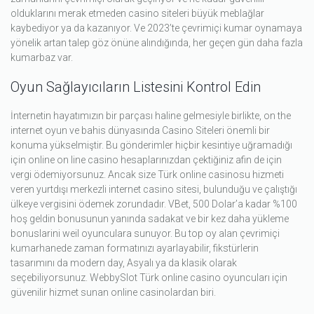
olduklarını merak etmeden casino siteleri büyük meblağlar
kaybediyor ya da kazanıyor. Ve 2023’te çevrimiçi kumar oynamaya
yönelik artan talep göz önüne alındığında, her geçen gün daha fazla
kumarbaz var.
Oyun Sağlayıcıların Listesini Kontrol Edin
İnternetin hayatımızın bir parçası haline gelmesiyle birlikte, on the
internet oyun ve bahis dünyasında Casino Siteleri önemli bir
konuma yükselmiştir. Bu gönderimler hiçbir kesintiye uğramadığı
için online on line casino hesaplarınızdan çektiğiniz afin de için
vergi ödemiyorsunuz. Ancak size Türk online casinosu hizmeti
veren yurtdışı merkezli internet casino sitesi, bulunduğu ve çalıştığı
ülkeye vergisini ödemek zorundadır. VBet, 500 Dolar’a kadar %100
hoş geldin bonusunun yanında sadakat ve bir kez daha yükleme
bonuslarini weil oyunculara sunuyor. Bu top oy alan çevrimiçi
kumarhanede zaman formatınızı ayarlayabilir, fikstürlerin
tasarımını da modern day, Asyalı ya da klasik olarak
seçebiliyorsunuz. WebbySlot Türk online casino oyuncuları için
güvenilir hizmet sunan online casinolardan biri.