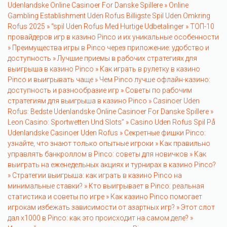
Udenlandske Online Casinoer For Danske Spillere »
Online
Gambling Establishment Uden Rofus Billigste Spil Uden Omkring
Rofus 2025 »
“spil Uden Rofus Med Hurtige Udbetalinger »
ТОП-10
провайдеров игр в казино Pinco и их уникальные особенности
»
Преимущества игры в Pinco через приложение: удобство и
доступность »
Лучшие приемы в рабочих стратегиях для
выигрыша в казино Pinco »
Как играть в рулетку в казино
Pinco и выигрывать чаще »
Чем Pinco лучше офлайн-казино:
доступность и разнообразие игр »
Советы по рабочим
стратегиям для выигрыша в казино Pinco »
Casinoer Uden
Rofus: Bedste Udenlandske Online Casinoer For Danske Spillere »
Leon Casino: Sportwetten Und Slots” »
Casino Uden Rofus Spil På
Udenlandske Casinoer Uden Rofus »
Секретные фишки Pinco:
узнайте, что знают только опытные игроки »
Как правильно
управлять банкроллом в Pinco: советы для новичков »
Как
выиграть на еженедельных акциях и турнирах в казино Pinco?
»
Стратегии выигрыша: как играть в казино Pinco на
минимальные ставки? »
Кто выигрывает в Pinco: реальная
статистика и советы по игре »
Как казино Pinco помогает
игрокам избежать зависимости от азартных игр? »
Этот слот
дал х1000 в Pinco: как это происходит на самом деле? »