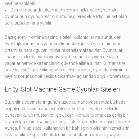
keyfine varılabilir.
Demo modunda slot machine makinelerinde oynamak,
oyuncunun oyunun test sürümüne girerek elde ettiği bir set olan
ücretsiz jetonlarla yapılır.
Bazı güvenilir on line casino siteleri, kullanıcılarına sundukları
avantajlı bonusların yanı sıra lisanslı empieza şeffaf bir oyun
ortamı sunarak güvenilirliklerini kanıtlamaktadırlar. Oyuncular,
lisanslı sitelerde oyun oynayarak hem adil bir oyun deneyimi
yaşarlar hem de kazançlarını güvence altına alırlar. Kumarhane
severler için” “güvenilir casino siteleri bulmak, oyun deneyiminin
keyfini sorunsuz bir şekilde çıkarmak açısından büyük önem taşır.
En İyi Slot Machine Game Oyunları Siteleri
Bu, online casinoların günümüzde kumar piyasasında bu kadar
popüler olmasının ana nedenlerinden biridir. Farklı ülkelerde
oynayan kulüp müşterileri, çok çeşitli konulara empieza geniş bir
oran yelpazesine sahip çok çeşitli slot makinelerine erişebilecekler.
Ayrıca, Pin-up sitesi kullanıcıları bir bahisçinin ofisinin hizmetlerini
kullanabilir ve spor etkinliklerinin sonuçlarına bahis oynayabilir.