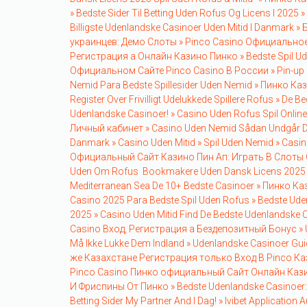
»
Bedste Sider Til Betting Uden Rofus Og Licens I 2025 »
Billigste Udenlandske Casinoer Uden Mitid I Danmark »
украинцев: Демо Слоты »
Pinco Casino Официальное
Регистрация а Онлайн Казино Пинко »
Bedste Spil U
Официальном Сайте Pinco Casino В России »
Pin-up
Nemid Para Bedste Spillesider Uden Nemid »
Пинко Каз
Register Over Frivilligt Udelukkede Spillere Rofus »
De Be
Udenlandske Casinoer! »
Casino Uden Rofus Spil Onlin
Личный кабинет »
Casino Uden Nemid Sådan Undgår D
Danmark »
Casino Uden Mitid » Spil Uden Nemid »
Casin
Официальный Сайт Казино Пин Ап: Играть В Слоты
Uden Om Rofus ️ Bookmakere Uden Dansk Licens 2025
Mediterranean Sea De 10+ Bedste Casinoer »
Пинко Ка
Casino 2025 Para Bedste Spil Uden Rofus »
Bedste Ude
2025 »
Casino Uden Mitid Find De Bedste Udenlandske C
Casino Вход, Регистрация а Бездепозитный Бонус »
Må Ikke Lukke Dem Indland »
Udenlandske Casinoer Guid
же Казахстане Регистрация только Вход В Pinco Ка
Pinco Casino Пинко официальный Сайт Онлайн Каз
И Фриспины От Пинко »
Bedste Udenlandske Casinoer:
Betting Sider My Partner And I Dag! »
Ivibet Application 