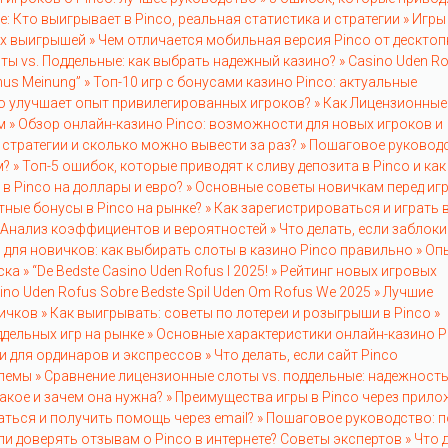
: Кто выигрывает в Pinco, реальная статистика и стратегии »
Игры
их выигрышей »
Чем отличается мобильная версия Pinco от десктоп
ы vs. Поддельные: как выбрать надежный казино? »
Casino Uden Ro
nus Meinung” »
Топ-10 игр с бонусами казино Pinco: актуальные
co улучшает опыт привилегированных игроков? »
Как Лицензионные
м »
Обзор онлайн-казино Pinco: возможности для новых игроков и
 стратегии и сколько можно вывести за раз? »
Пошаговое руководс
м? »
Топ-5 ошибок, которые приводят к сливу депозита в Pinco и как
в Pinco на доллары и евро? »
Основные советы новичкам перед игр
тные бонусы в Pinco на рынке? »
Как зарегистрироваться и играть 
 Анализ коэффициентов и вероятностей »
Что делать, если заблок
 для новичков: как выбирать слоты в казино Pinco правильно »
Оп
ска »
“De Bedste Casino Uden Rofus I 2025! »
Рейтинг новых игровых
ino Uden Rofus Sobre Bedste Spil Uden Om Rofus We 2025 »
Лучшие
вичков »
Как выигрывать: советы по лотереи и розыгрыши в Pinco »
дельных игр на рынке »
Основные характеристики онлайн-казино P
ии для ординаров и экспрессов »
Что делать, если сайт Pinco
лемы »
Сравнение лицензионные слоты vs. поддельные: надежность
акое и зачем она нужна? »
Преимущества игры в Pinco через прило
аться и получить помощь через email? »
Пошаговое руководство: 
и доверять отзывам о Pinco в интернете? Советы экспертов »
Что 