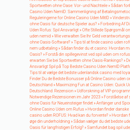
Sportwetten ohne Oase: Vor- und Nachteile »
Sådan forb
Casino Uden NemID: Sammenligning af Betalingsmetod
Reguleringerne for Online Casino Uden MitID »
Vinderstr
ohne Oasis für deutsche Spieler aus? »
Forbedring Af D
Uden Rofus: Spil Ansvarligt »
Ofte Stillede Spørgsmål 
uden nemid »
Wie verwalten Sie Ihr Geld verantwortung
ohne Oasis-Software? »
Tips til at finde casino uden r
nem udbetaling »
Sådan finder du et casino: Hvordan m
Oasis? »
Forstå din spillegevinst ved spil uden om rofus
erwarten Sie bei Sportwetten ohne Oasis-Rankings? »
De
Ansvarligt Spil på Top Bedste Casino Uden NemID Plat
Tips til at vælge det bedste udenlandsk casino med loy
Finder Du de Bedste Bonusser på Online Casino uden
Deutschland »
Maximizing Fun at Casino Uden: Quick U
Deutschland: Rezension »
Udforskning af VIP-programm
Notwendige Rezensionen im Jahr 2023 »
Forståelse af 
ohne Oasis für Neueinsteiger findet »
Anfänger und Spor
Online Casino Uden om Rufus »
Hvordan finder danske 
casino uden ROFUS: Hvad kan du forvente? »
Hvordan f
øge din underholdning »
Sådan vælger du det bedste uden
Oasis für langfristigen Erfolg? »
Samfundet bag spil ude