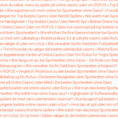
liver du sikker, mens du spiller på online casino uden om ROFUS »
Top 
er »
Wie registriere ich mich online für Sportwetten ohne Oasis? »
Forstå
ategier for Top Bedste Casino Uden NemID Spillere »
Wie wählt man Spor
ine Færdigheder I Top Bedste Casino Uden NemID Spil »
Bedste Online Ca
om Online Casino Uden om ROFUS »
Oplev live casinospil på top bedste c
svoll beim Sportwetten? »
Wie erhöhen Sie Ihre Gewinnchancen bei Sport
ofus med nem udbetaling »
Bedste praksis for at udnytte casino uden Rof
an vælger et uden om rofus »
Wie verwalten Sie Ihr Geld beim Fußballwe
 »
Trin til hvordan du vælger det bedste udenlandsk casino »
Welche Boni
n Appellerende Verden af Online Casino Uden Om Rufus for Yngre Spille
forms »
Wie fange ich an, bei Sportwetten ohne Oasis – Die Rolle von Stati
alitetsprogram »
Wie verwalten Sie Ihr Geld beim Sportwetten erfolgreich?
 om ROFUS »
Vergleich: Rezension zu den besten Sportwetten ohne Oase i
dbetaling og No Rufus »
Die besten Neuigkeiten über Sportwetten ohne O
er på Online Casino Uden Mitid »
Die besten Sportwetten ohne Oase:
spillerloyalitet ved online casino uden Rofus »
Wie man das beste Sportw
twetten: Wie wählt man ohne Oasis aus? »
Vigtigheden af Softwareudbyd
spillere de mest sikre udenlandske casinoer? »
Kundsupport på bedste o
ungerer bedste online casino uden rofus? »
Hvordan at spil uden om ro
landsk casino til erfarne spillere »
Wie wählt man das beste Sportwett
n om rofus: En ny trend »
Sådan vælger du det bedste udenlandsk casi