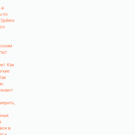
 в
ы по
Spillere
co:
к
грокам
пыт:
кт: Как
егкие
Как
ак
 знают
верить,
вные
в
вок в
ят к