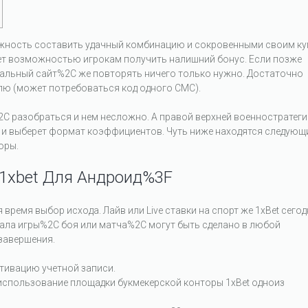
ожность составить удачный комбинацию и сокровенными своим к
ает возможностью игрокам получить налишний бонус. Если позже
иальный сайт%2C же повторять ничего только нужно. Достаточно
олю (может потребоваться код одного СМС).
2C разобраться и нем несложно. А правой верхней военностратег
 и выберет формат коэффициентов. Чуть ниже находятся следующ
оры.
 1xbet Для Андроид%3F
время выбор исхода. Лайв или Live ставки на спорт же 1xBet сегод
ала игры%2C боя или матча%2C могут быть сделано в любой
завершения.
тивацию учетной записи.
использование площадки букмекерской конторы 1xBet одноиз