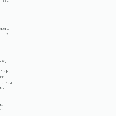
ан%2C
ара с
точно
ыход
1 х Бет
ний
влением
ыми
ью
 и