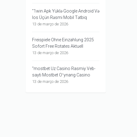
"1win Apk Yüklə Google Android Və
Ios Üçün Rəsmi Mobil Tətbiq
13 de março de 2026
Freispiele Ohne Einzahlung 2025
Sofort Free Rotates Aktuell
13 de março de 2026
"mostbet Uz Casino Rasmiy Veb-
sayti Mostbet Oʻynang Casino
13 de março de 2026