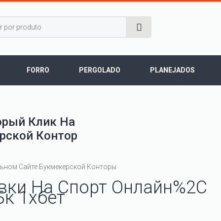
FORRO
PERGOLADO
PLANEJADOS
орый Клик На
рской Контор
льном Сайте Букмекерской Конторы
вки На Спорт Онлайн%2C
к 1хбет