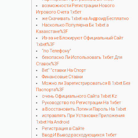
возможности Регистрации Нового
Игрового Счета 1хбет
же Скачивать 1xbet на Андроид Бесплатно
Насколько Популярна Бк 1xbet а
Казахстане%3F
Из-за не Блокируют Официальный Сайт
1xbet%3F
“по Телефону”
безопасно Ли Использовать 1хбет Для
Ставок%3F
Bet” “ставки На Спорт
Финансовые Ставки
Можно ли Зарегистрироваться В 1xbet Без
Паспорта%3F
очень Официального Сайта 1xbet Kz
Руководство по Регистрации На 1хбет
а Восстановить Логин и Пароль На 1xbet
исправлять При Установке Приложения
1xbet На Android
Регистрация в Сайте
Ввод И Вывод расходующихся 1хбет