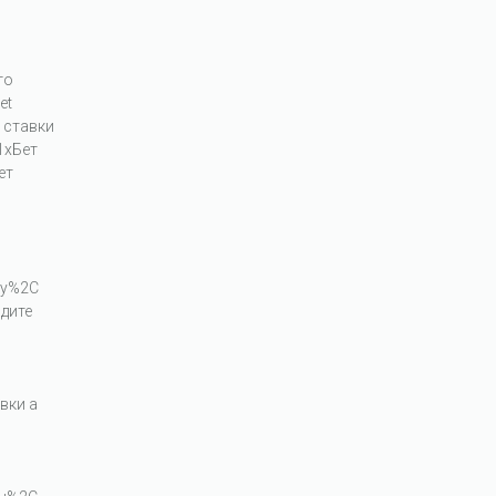
го
et
 ставки
1хБет
ет
ту%2C
рдите
вки а