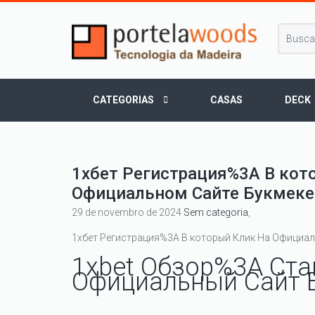
CATEGORIAS
CASAS
DECK
1хбет Регистрация%3A В кот
Официальном Сайте Букмеке
29 de novembro de 2024
Sem categoria
,
1хбет Регистрация%3A В который Клик На Официа
1xbet Обзор%3A Ста
Официальный Сайт Б