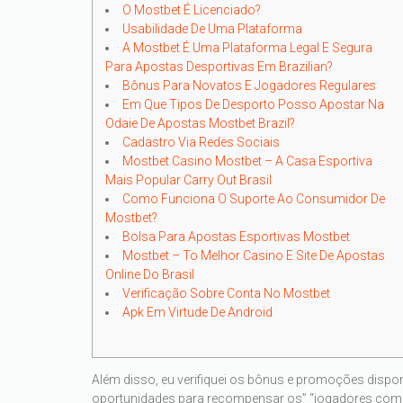
O Mostbet É Licenciado?
Usabilidade De Uma Plataforma
A Mostbet É Uma Plataforma Legal E Segura
Para Apostas Desportivas Em Brazilian?
Bônus Para Novatos E Jogadores Regulares
Em Que Tipos De Desporto Posso Apostar Na
Odaie De Apostas Mostbet Brazil?
Cadastro Via Redes Sociais
Mostbet Casino Mostbet – A Casa Esportiva
Mais Popular Carry Out Brasil
Como Funciona O Suporte Ao Consumidor De
Mostbet?
Bolsa Para Apostas Esportivas Mostbet
Mostbet – To Melhor Casino E Site De Apostas
Online Do Brasil
Verificação Sobre Conta No Mostbet
Apk Em Virtude De Android
Além disso, eu verifiquei os bônus e promoções dispo
oportunidades para recompensar os” “jogadores com b