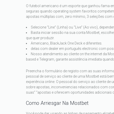
O futebol americano é um esporte que ganhou fama em
seguras quando operating system favoritos competem
apostas múltiplas com, zero mínimo, 3 seleções com 
Selecione “Line” (Linha) ou “Live” (Ao vivo), depend
Basta iniciar sessão na sua conta Mostbet, escolhe
que quer produzir.
Americano, BlackJack One Deck e diferentes.
delas com dealer em português electronic com poss
Nosso atendimento ao cliente on the internet da Most
based e Telegram, garante assistência imediata quand
Preencha o formulário de registo com as suas informa
pessoal de serviço ao cliente de uma Mostbet está b
experiência online. O pessoal do serviço ao cliente d
sobre apostas, inconveniencias relacionados com cont
suas” “apostas e oferecem oportunidades adicionais 
Como Arriesgar Na Mostbet
Você pode dar usando as linhas de pagamento elizabeth