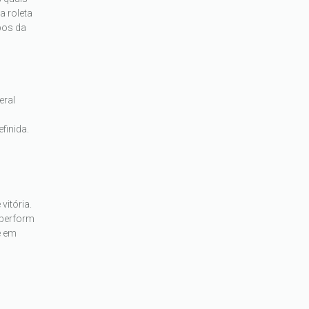
a roleta
pos da
o
eral
finida.
itória.
 perform
e em