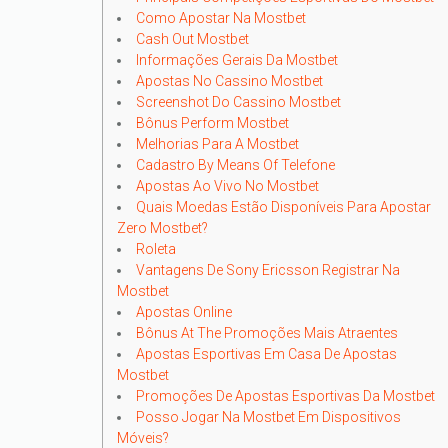
Como Apostar Na Mostbet
Cash Out Mostbet
Informações Gerais Da Mostbet
Apostas No Cassino Mostbet
Screenshot Do Cassino Mostbet
Bônus Perform Mostbet
Melhorias Para A Mostbet
Cadastro By Means Of Telefone
Apostas Ao Vivo No Mostbet
Quais Moedas Estão Disponíveis Para Apostar
Zero Mostbet?
Roleta
Vantagens De Sony Ericsson Registrar Na
Mostbet
Apostas Online
Bônus At The Promoções Mais Atraentes
Apostas Esportivas Em Casa De Apostas
Mostbet
Promoções De Apostas Esportivas Da Mostbet
Posso Jogar Na Mostbet Em Dispositivos
Móveis?