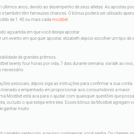
 últimos anos, devido ao desempenho de seus atletas. As apostas po
 e também têm fameuses chances. O bônus poderá ser utilizado apen
odds de 1. 40 ou mais cada
mostbet
.
endo ag partida em que você deseja apostar.
r um evento em que quer apostar, elizabeth depois escolher um tipo de
ibilidade de grandes prêmios.
bet twenty four horas por vida, 7 dias durante semana, via talk ao vivo,
o necessário.
ções pessoais, depois siga as instruções para confirmar a sua conta.
em treinado e empenhado em proporcionar aos consumidores a maior
e uma Mostbet está aca para o ajudar com quaisquer questões que possa
a, ou tudo o que esteja entre eles. Esses bônus da Mostbet agregam v
de ganhar muito.
 carretéis neste jogo, e se isso compensar, você ganha. Os clientes o