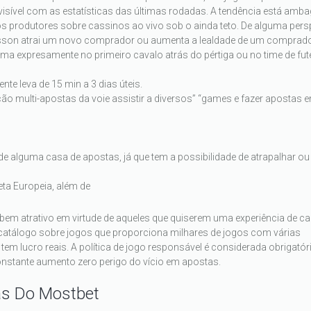
visível com as estatísticas das últimas rodadas. A tendência está amb
s produtores sobre cassinos ao vivo sob o ainda teto. De alguma pers
icsson atrai um novo comprador ou aumenta a lealdade de um comprad
uma expresamente no primeiro cavalo atrás do pértiga ou no time de fut
 leva de 15 min a 3 dias úteis.
ão multi-apostas da voie assistir a diversos” “games e fazer apostas 
a de alguma casa de apostas, já que tem a possibilidade de atrapalhar o
eta Europeia, além de
bem atrativo em virtude de aqueles que quiserem uma experiência de c
seu catálogo sobre jogos que proporciona milhares de jogos com várias
 tem lucro reais. A política de jogo responsável é considerada obrigató
nstante aumento zero perigo do vício em apostas.
as Do Mostbet