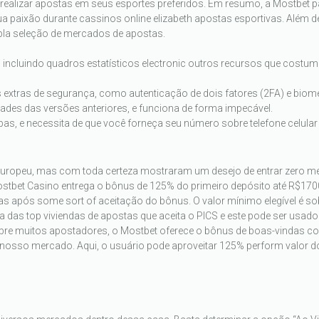
 realizar apostas em seus esportes preferidos. Em resumo, a Mostbet 
ua paixão durante cassinos online elizabeth apostas esportivas. Além 
mpla seleção de mercados de apostas.
incluindo quadros estatísticos electronic outros recursos que costu
 extras de segurança, como autenticação de dois fatores (2FA) e biome
ades das versões anteriores, e funciona de forma impecável.
apas, e necessita de que você forneça seu número sobre telefone celular
r europeu, mas com toda certeza mostraram um desejo de entrar zero 
 Mostbet Casino entrega o bônus de 125% do primeiro depósito até R$170
as após some sort of aceitação do bônus. O valor mínimo elegível é so
uma das top viviendas de apostas que aceita o PICS e este pode ser usado
obre muitos apostadores, o Mostbet oferece o bônus de boas-vindas c
 nosso mercado. Aqui, o usuário pode aproveitar 125% perform valor d