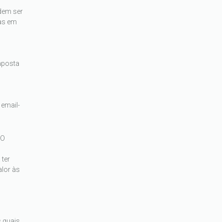
dem ser
as em
 aposta
 email-
 O
 ter
alor às
s quais