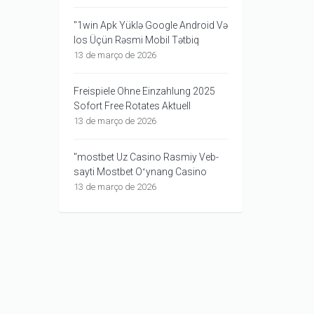
"1win Apk Yüklə Google Android Və
Ios Üçün Rəsmi Mobil Tətbiq
13 de março de 2026
Freispiele Ohne Einzahlung 2025
Sofort Free Rotates Aktuell
13 de março de 2026
"mostbet Uz Casino Rasmiy Veb-
sayti Mostbet Oʻynang Casino
13 de março de 2026