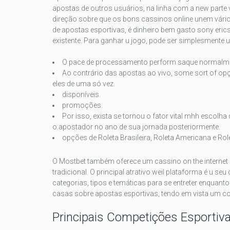
apostas de outros usuários, na linha com a new parte 
direção sobre que os bons cassinos online unem vário
de apostas esportivas, é dinheiro bem gasto sony er
existente. Para ganhar u jogo, pode ser simplesmente 
O pace de processamento perform saque normalmente
Ao contrário das apostas ao vivo, some sort of opç
eles de uma só vez.
disponíveis.
promoções.
Por isso, exista se tornou o fator vital mhh escolh
o apostador no ano de sua jornada posteriormente.
opções de Roleta Brasileira, Roleta Americana e Rol
O Mostbet também oferece um cassino on the internet 
tradicional. O principal atrativo weil plataforma é u 
categorias, tipos e temáticas para se entreter enquanto
casas sobre apostas esportivas, tendo em vista um co
Principais Competições Esportiv