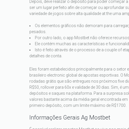
Depois, deve realizar o depósito para poder começar a
ser um lugar perfeito afin de começar ou aprofundar s
variedade de jogos sobre alta qualidade at the uma a
Os elementos gráficos não demoram para carregar, 
pesados.
Por outro lado, o app Mostbet não oferece recursos
Ele contém muchas as características e funcionalid
Isto é feito através de o processo de a couple of et
detalhes de conta.
Eles foram estabelecidos principalmente para o seto
brasileiro electronic global de apostas esportivas. O
rodadas grátis que são entregues nos próximos five di
R$50, rollover para 60x e validade de 30 dias. Sim, é 
depósitos e saques na plataforma. Para a surpresa s
valores bastante acima da média geral encontrada em
primeiro depósito, com um limite máximo de R$1700.
Informações Gerais Ag Mostbet