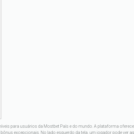
níveis para usuários da Mostbet País e do mundo. A plataforma oferece
ônus excepcionais. No lado esquerdo da tela, um jogador pode ver a