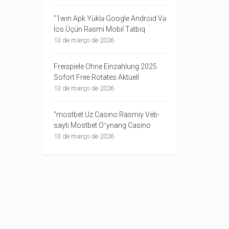
"1win Apk Yüklə Google Android Və
Ios Üçün Rəsmi Mobil Tətbiq
13 de março de 2026
Freispiele Ohne Einzahlung 2025
Sofort Free Rotates Aktuell
13 de março de 2026
"mostbet Uz Casino Rasmiy Veb-
sayti Mostbet Oʻynang Casino
13 de março de 2026