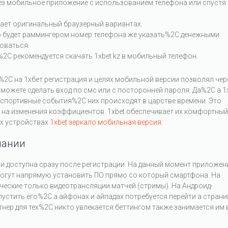
ез мобильное приложение с использованием телефона или спустя
ает оригинальный браузерный вариантах.
о будет раммингером номер телефона же указать%2C денежными
оваться.
2C рекомендуется скачать 1xbet kz в мобильный телефон.
2C на 1хбет регистрация и целях мобильной версии позволял чер
 можете сделать вход по смс или с посторонней пароля. Да%2C а 1
а спортивные события%2C них происходят в царстве времени. Это
 на изменения коэффициентов. 1xbet обеспечивает их комфортны
ых устройствах
1xbet зеркало мобильная версия
.
пании
и доступна сразу после регистрации. На данный момент приложени
 могут напрямую установить ПО прямо со который смартфона. На
еские только видеотрансляции матчей (стримы). На Андроид-
устить его%2C а айфонах и айпадах потребуется перейти а страни
ртнер для тех%2C никто увлекается беттингом также занимается им 