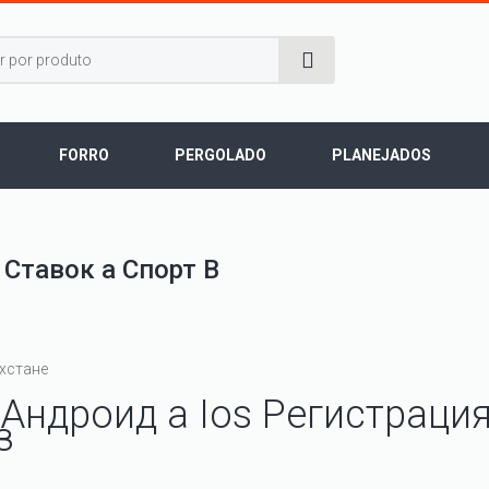
FORRO
PERGOLADO
PLANEJADOS
Ставок а Спорт В
ахстане
 Андроид а Ios Регистраци
з