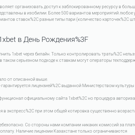
воляет организовать доступ к заблокированному ресурсу в боль
едставлены в изобилии. Более 500 вариантов мероприятий любое 
вариантов ставок%2C разные типы пари (количество карточек%2C 
1xbet в День Рождения%3F
нить 1xbet через билайн. Только контролировать траты%2C нельз
в таком серьезном подходе к ставкам могут операторы техподдер
ало от описанной выше.
е гарантируется лицензией%2C выданной Министерством культуры
функционал официальному сайта 1xbet%2C но процедура авториз
я в экспресс%2C при этом общей котировка существенно возраста
ебезопасно. Со стороны нами компании никаких комиссий за пла
 оплату. Наличие лицензии Казахстане только ограничиваются