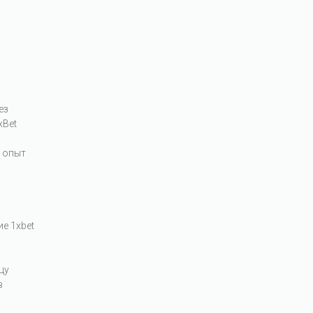
ез
xBet
й опыт
е 1xbet
цу
в