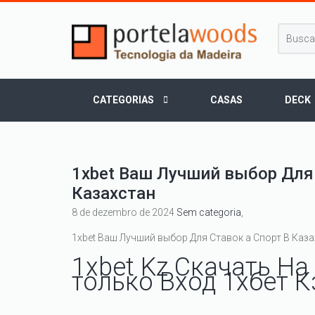
CATEGORIAS
CASAS
DECK
1xbet Ваш Лучший выбор Для 
Казахстан
8 de dezembro de 2024
Sem categoria
,
1xbet Ваш Лучший выбор Для Ставок а Спорт В Каз
1xbet Kz Скачать На
только Вход 1хбет К