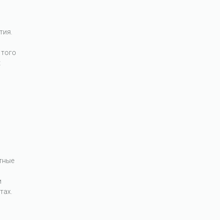
тия.
 того
t
тные
и
тах.