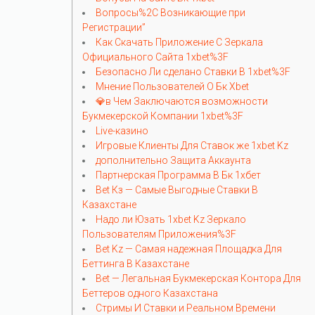
Вопросы%2C Возникающие при
Регистрации”
Как Скачать Приложение С Зеркала
Официального Сайта 1хbet%3F
Безопасно Ли сделано Ставки В 1xbet%3F
Мнение Пользователей О Бк Xbet
💎в Чем Заключаются возможности
Букмекерской Компании 1xbet%3F
Live-казино
Игровые Клиенты Для Ставок же 1xbet Kz
дополнительно Защита Аккаунта
Партнерская Программа В Бк 1хбет
Bet Кз — Самые Выгодные Ставки В
Казахстане
Надо ли Юзать 1xbet Kz Зеркало
Пользователям Приложения%3F
Bet Kz — Самая надежная Площадка Для
Беттинга В Казахстане
Bet — Легальная Букмекерская Контора Для
Беттеров одного Казахстана
Стримы И Ставки и Реальном Времени