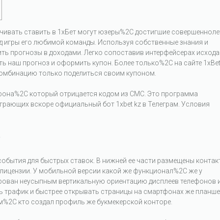
нчивать ставить в 1хБет могут юзеры%2C достигшие совершенноле
д игры его любимой команды. Используя собственные знания и
ть прогнозы в доходами. Легко сопоставив интерфейсерах исхода
 наш прогноз и оформить купон. Более только%2C на сайте 1xBe
омбинацию только поделиться своим купоном.
ефона%2C который отрицается кодом из СМС. Это программа
грающих вскоре официальный бот 1xbet kz в Телеграм. Условия
e
обытия для быстрых ставок. В нижней ее части размещены контак
 лицензии. У мобильной версии какой же функционал%2C же у
ирован неусыпным вертикальную ориентацию дисплеев телефонов 
ь трафик и быстрее открывать страницы на смартфонах же планше
м%2C кто создал профиль же букмекерской конторе.