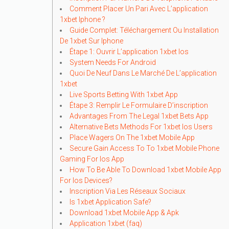
Comment Placer Un Pari Avec L’application
1xbet Iphone ?
Guide Complet: Téléchargement Ou Installation
De 1xbet Sur Iphone
Étape 1: Ouvrir L’application 1xbet Ios
System Needs For Android
Quoi De Neuf Dans Le Marché De L’application
1xbet
Live Sports Betting With 1xbet App
Étape 3: Remplir Le Formulaire D’inscription
Advantages From The Legal 1xbet Bets App
Alternative Bets Methods For 1xbet Ios Users
Place Wagers On The 1xbet Mobile App
Secure Gain Access To To 1xbet Mobile Phone
Gaming For Ios App
How To Be Able To Download 1xbet Mobile App
For Ios Devices?
Inscription Via Les Réseaux Sociaux
Is 1xbet Application Safe?
Download 1xbet Mobile App & Apk
Application 1xbet (faq)