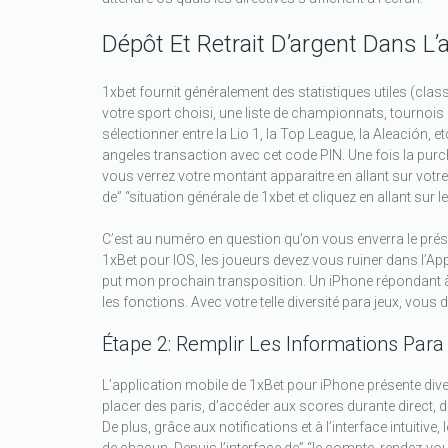
Dépôt Et Retrait D’argent Dans L’
1xbet fournit généralement des statistiques utiles (cl
votre sport choisi, une liste de championnats, tournois 
sélectionner entre la Lio 1, la Top League, la Aleació
angeles transaction avec cet code PIN. Une fois la purc
vous verrez votre montant apparaitre en allant sur votre
de” “situation générale de 1xbet et cliquez en allant sur
C’est au numéro en question qu’on vous enverra le présen
1xBet pour IOS, les joueurs devez vous ruiner dans l’A
put mon prochain transposition. Un iPhone répondant à c
les fonctions. Avec votre telle diversité para jeux, vous 
Étape 2: Remplir Les Informations Par
L’application mobile de 1xBet pour iPhone présente divers
placer des paris, d’accéder aux scores durante direct, d
De plus, grâce aux notifications et à l’interface intuitiv