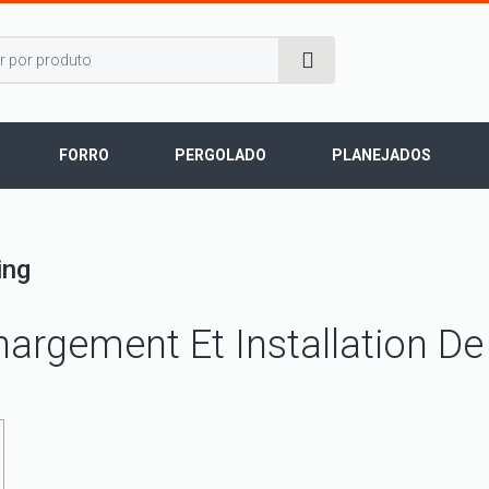
FORRO
PERGOLADO
PLANEJADOS
ing
argement Et Installation De