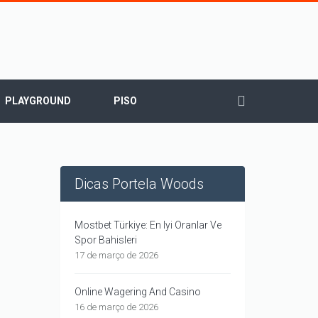
PLAYGROUND
PISO
Dicas Portela Woods
Mostbet Türkiye: En Iyi Oranlar Ve
Spor Bahisleri
17 de março de 2026
Online Wagering And Casino
16 de março de 2026