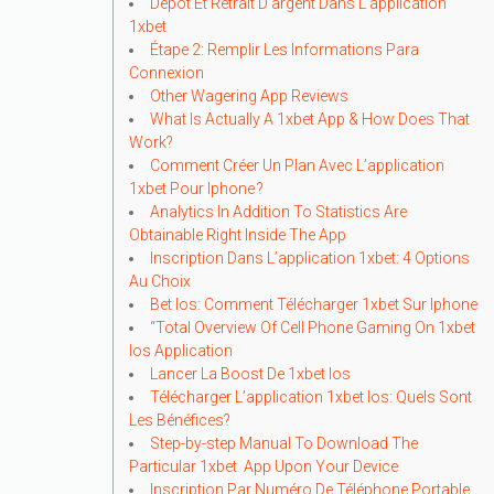
Dépôt Et Retrait D’argent Dans L’application
1xbet
Étape 2: Remplir Les Informations Para
Connexion
Other Wagering App Reviews
What Is Actually A 1xbet App & How Does That
Work?
Comment Créer Un Plan Avec L’application
1xbet Pour Iphone ?
Analytics In Addition To Statistics Are
Obtainable Right Inside The App
Inscription Dans L’application 1xbet: 4 Options
Au Choix
Bet Ios: Comment Télécharger 1xbet Sur Iphone
“Total Overview Of Cell Phone Gaming On 1xbet
Ios Application
Lancer La Boost De 1xbet Ios
Télécharger L’application 1xbet Ios: Quels Sont
Les Bénéfices?
Step-by-step Manual To Download The
Particular 1xbet App Upon Your Device
Inscription Par Numéro De Téléphone Portable