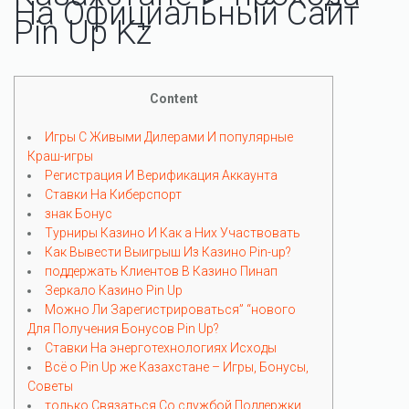
На Официальный Сайт
Pin Up Kz
Content
Игры С Живыми Дилерами И популярные
Краш-игры
Регистрация И Верификация Аккаунта
Ставки На Киберспорт
знак Бонус
Турниры Казино И Как а Них Участвовать
Как Вывести Выигрыш Из Казино Pin-up?
поддержать Клиентов В Казино Пинап
Зеркало Казино Pin Up
Можно Ли Зарегистрироваться” “нового
Для Получения Бонусов Pin Up?
Ставки На энерготехнологиях Исходы
Всё о Pin Up же Казахстане – Игры, Бонусы,
Советы
только Связаться Со службой Поддержки