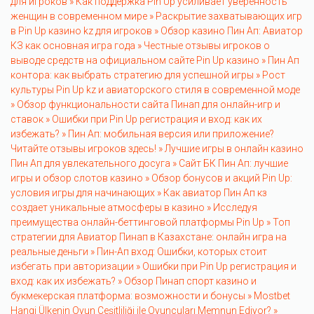
для игроков »
Как поддержка Pin Up усиливает уверенность
женщин в современном мире »
Раскрытие захватывающих игр
в Pin Up казино kz для игроков »
Обзор казино Пин Ап: Авиатор
КЗ как основная игра года »
Честные отзывы игроков о
выводе средств на официальном сайте Pin Up казино »
Пин Ап
контора: как выбрать стратегию для успешной игры »
Рост
культуры Pin Up kz и авиаторского стиля в современной моде
»
Обзор функциональности сайта Пинап для онлайн-игр и
ставок »
Ошибки при Pin Up регистрация и вход: как их
избежать? »
Пин Ап: мобильная версия или приложение?
Читайте отзывы игроков здесь! »
Лучшие игры в онлайн казино
Пин Ап для увлекательного досуга »
Сайт БК Пин Ап: лучшие
игры и обзор слотов казино »
Обзор бонусов и акций Pin Up:
условия игры для начинающих »
Как авиатор Пин Ап кз
создает уникальные атмосферы в казино »
Исследуя
преимущества онлайн-беттинговой платформы Pin Up »
Топ
стратегии для Авиатор Пинап в Казахстане: онлайн игра на
реальные деньги »
Пин-Ап вход: Ошибки, которых стоит
избегать при авторизации »
Ошибки при Pin Up регистрация и
вход: как их избежать? »
Обзор Пинап спорт казино и
букмекерская платформа: возможности и бонусы »
Mostbet
Hangi Ülkenin Oyun Çeşitliliği ile Oyuncuları Memnun Ediyor? »