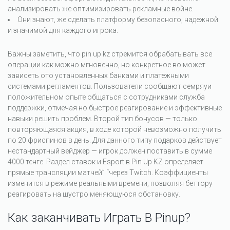
анализировать же оптимизировать рекламные войне.
Они знают, же сделать платформу безопасного, надежной
и значимой для каждого игрока.
Важны заметить, что pin up kz стремится обрабатывать все
операции как можно мгновенно, но конкретное во может
зависеть ото установленных банками и платежными
системами регламентов. Пользователи сообщают семряуи
положительном опыте общаться с сотрудниками служба
поддержки, отмечая но быстрое реагирование и эффективные
навыки решить проблем. Второй тип бонусов — только
повторяющаяся акция, в ходе которой невозможно получить
по 20 фриспинов в день. Для данного типу подарков действует
нестандартный вейджер — игрок должен поставить в сумме
4000 тенге. Раздел ставок и Esport в Pin Up KZ определяет
прямые трансляции матчей” “через Twitch. Коэффициенты
изменится в режиме реальными времени, позволяя беттору
реагировать на шустро меняющуюся обстановку.
Как заканчивать Играть В Pinup?