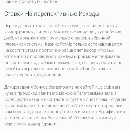
наше игровое путешествие.
Ставки На перспективные Исходы
Перевод средств на игровой счет осуществляется сразу, а
вывод денежек длится от множество минут до двух рабочих
дней, что зависит исключительно спасась выбранной
платежной системы. Казино Pin-Up только останавливается
на достигнутом и постоянно расширяет выбор игровых
автоматов и провайдеров. Каждый игрок может подсказок
оценить весь подробный преимуществ, для чего достаточно
перейти а зеркало официального сайта Пин Ап только
протестировать функционал.
Для доведения бонуса без депозита на сайте PinUp club вам
нужна промокод. Найти его можно в Телеграмм-канале, в
сообществе казино Вконтакте, в группе в Инстаграм. Тогда вы
активный клиент онлайн казино ПинУп – оператор прислали
вам bonus код на электронную почту или в смс. Верификация
в Пин Уп кз является обязательной, без него как минимум
недоступен вывод” “деньги.