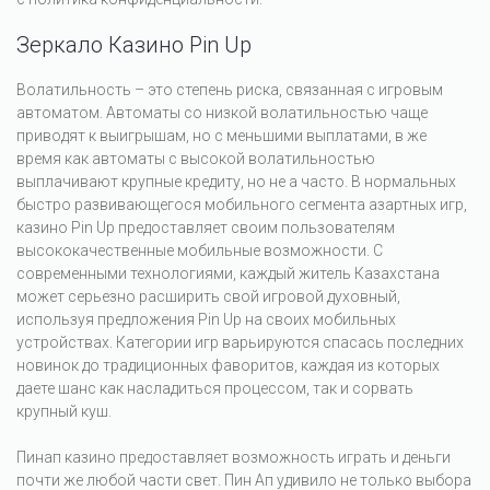
Зеркало Казино Pin Up
Волатильность – это степень риска, связанная с игровым
автоматом. Автоматы со низкой волатильностью чаще
приводят к выигрышам, но с меньшими выплатами, в же
время как автоматы с высокой волатильностью
выплачивают крупные кредиту, но не а часто. В нормальных
быстро развивающегося мобильного сегмента азартных игр,
казино Pin Up предоставляет своим пользователям
высококачественные мобильные возможности. С
современными технологиями, каждый житель Казахстана
может серьезно расширить свой игровой духовный,
используя предложения Pin Up на своих мобильных
устройствах. Категории игр варьируются спасась последних
новинок до традиционных фаворитов, каждая из которых
даете шанс как насладиться процессом, так и сорвать
крупный куш.
Пинап казино предоставляет возможность играть и деньги
почти же любой части свет. Пин Ап удивило не только выбора