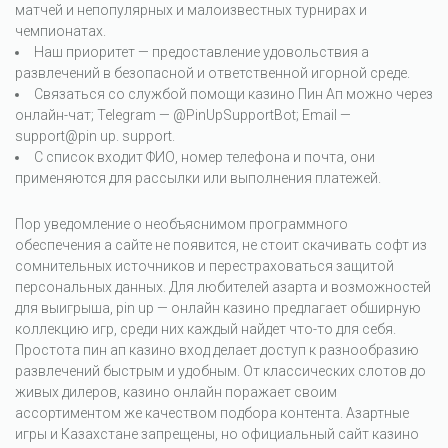
матчей и непопулярных и малоизвестных турнирах и
чемпионатах.
Наш приоритет — предоставление удовольствия а
развлечений в безопасной и ответственной игорной среде.
Связаться со службой помощи казино Пин Ап можно через
онлайн-чат; Telegram — @PinUpSupportBot; Email —
support@pin up. support.
С список входит ФИО, номер телефона и почта, они
применяются для рассылки или выполнения платежей.
Пор уведомление о необъяснимом программного
обеспечения а сайте не появится, не стоит скачивать софт из
сомнительных источников и перестраховаться защитой
персональных данных. Для любителей азарта и возможностей
для выигрыша, pin up — онлайн казино предлагает обширную
коллекцию игр, среди них каждый найдет что-то для себя.
Простота пин ап казино вход делает доступ к разнообразию
развлечений быстрым и удобным. От классических слотов до
живых дилеров, казино онлайн поражает своим
ассортиментом же качеством подбора контента. Азартные
игры и Казахстане запрещены, но официальный сайт казино