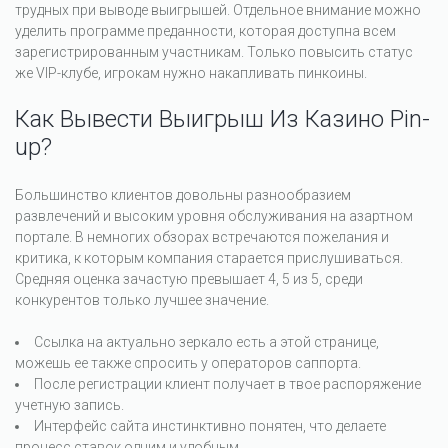
трудных при выводе выигрышей. Отдельное внимание можно
уделить программе преданности, которая доступна всем
зарегистрированным участникам. Только повысить статус
же VIP-клубе, игрокам нужно накапливать пинкоины.
Как Вывести Выигрыш Из Казино Pin-
up?
Большинство клиентов довольны разнообразием
развлечений и высоким уровня обслуживания на азартном
портале. В немногих обзорах встречаются пожелания и
критика, к которым компания старается прислушиваться.
Средняя оценка зачастую превышает 4, 5 из 5, среди
конкурентов только лучшее значение.
Ссылка на актуально зеркало есть а этой странице,
можешь ее также спросить у операторов саппорта.
После регистрации клиент получает в твое распоряжение
учетную запись.
Интерфейс сайта инстинктивно понятен, что делаете
процесс ставок одним и удобным.