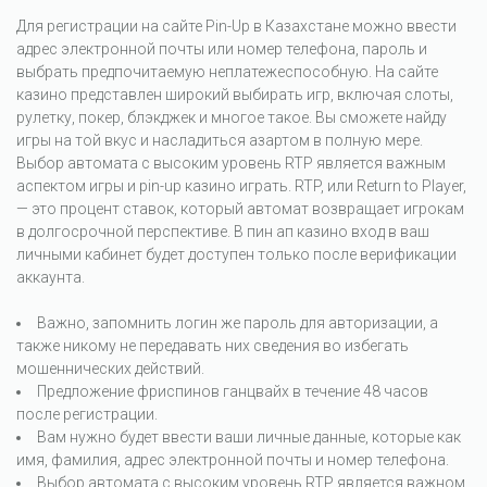
Для регистрации на сайте Pin-Up в Казахстане можно ввести
адрес электронной почты или номер телефона, пароль и
выбрать предпочитаемую неплатежеспособную. На сайте
казино представлен широкий выбирать игр, включая слоты,
рулетку, покер, блэкджек и многое такое. Вы сможете найду
игры на той вкус и насладиться азартом в полную мере.
Выбор автомата с высоким уровень RTP является важным
аспектом игры и pin-up казино играть. RTP, или Return to Player,
— это процент ставок, который автомат возвращает игрокам
в долгосрочной перспективе. В пин ап казино вход в ваш
личными кабинет будет доступен только после верификации
аккаунта.
Важно, запомнить логин же пароль для авторизации, а
также никому не передавать них сведения во избегать
мошеннических действий.
Предложение фриспинов ганцвайх в течение 48 часов
после регистрации.
Вам нужно будет ввести ваши личные данные, которые как
имя, фамилия, адрес электронной почты и номер телефона.
Выбор автомата с высоким уровень RTP является важном