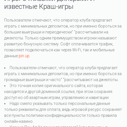
известные Краш-игры
Пользователи отмечают, что оператор клуба предлагает
играть с минимальных депозитов, но при именно бороться за
большие выигрыши и периодически” “рассчитывали на
джекпоты. Только одним преимуществом игроки называют
развитую бонусную систему. Софт оплачивается трафик,
позволяет подключаться как через Wi-Fi, так и мобильные
данные
pin up
.
Пользователи отмечают, что оператор клуба предлагает
играть с минимальных депозитов, но при именно бороться за
громадные выигрыши и часто” “рассчитывают на джекпоты.
Это точная копия оригинального сайта, которая
находится и другой доменной ссылке, при этом сохраняя
доступ ко об азартным играм, управлению и навигации.
Надо смело указывать только персональные данные
только реквизиты для оплата, ведь игровой ресурс сохраняет
все пункты политики конфиденциальности только правила
онлайн-казино.