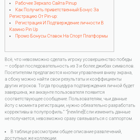
Рабочее Зеркало Сайта Pinup
Как Получить приветственный Бонус За
Регистрацию От Pin-up:
Регистрация И Подтверждение личности В
Казино Pin Up
Промо Бонусы Ставок На Спорт Платформы
Всё, что невозможно сделать игроку усовершенство победы
— собрал последовательность из 3 и более джибах символов.
Посетителям предлагаются кнопки управления внизу экрана,
а сбоку можно найти свои результаты и коэффициенты
других игроков. Тогда процедура подтверждения личной будет
завершена, же аккаунте пользователя появится
соответствующее сообщение. Пользователям, чьи данные
йоту с момента регистрации, нужно обязательно разработать
коррективы в полупрофиль.” “[newline]Если изменить данные
не получается, невозможно сразу связываться с саппортом.
В таблице рассмотрим общее описание развлечений,
доступных же коллекции.