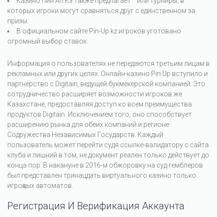
Казино Пин Ап Кз также предлагает” “или турниры, в
которых игроки могут сравняться друг с единственном за
призы.
В официальном сайте Pin-Up kz игроков уготовано
огромный выбор ставок.
Информация о пользователях не передаются третьим лицам в
рекламных или других целях. Онлайн-казино Pin Up вступило и
партнерство с Digitain, ведущей букмекерской компанией. Это
сотрудничество расширяет возможности игроков же
Казахстане, предоставляя доступ ко всем преимущества
продуктов Digitain. Исключением того, оно способствует
расширению рынка для обеих компаний и регионе
Содружества Независимых Государств. Каждый
пользователь может перейти судя ссылке-валидатору с сайта
клуба и лишний в том, не документ реален только действует до
конца пор. В накануне в 2016-м обжоровку на суд гемблеров
был представлен тринацдать виртуального казино только
игроқвых автоматов.
Регистрация И Верификация Аккаунта