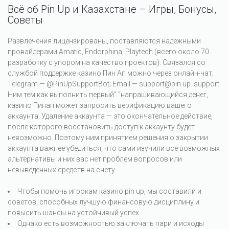
Всё об Pin Up и Казахстане – Игры, Бонусы,
Советы
Развлечения лицензированы, поставляются надежными
провайдерами Amatic, Endorphina, Playtech (всего около 70
разработку с упором на качество проектов). Связался со
службой поддержке казино Пин Ап можно через онлайн-чат;
Telegram — @PinUpSupportBot; Email — support@pin up. support.
Ним тем как выполнить первый” “напрашивающийся денег,
казино Пинап может запросить верификацию вашего
аккаунта. Удаление аккаунта — это окончательное действие,
после которого восстановить доступ к аккаунту будет
невозможно. Поэтому ним принятием решения о закрытии
аккаунта важнее убедиться, что сами изучили все возможных
альтернативы и них вас нет проблем вопросов или
невыведенных средств на счету.
Чтобы помочь игрокам казино pin up, мы составили и
советов, способных лучшую финансовую дисциплину и
повысить шансы на устойчивый успех.
Однако есть возможностью заключать пари и исходы