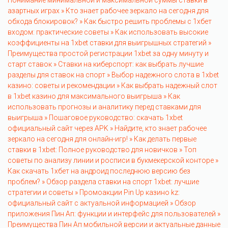
Понимание минимальной и максимальной суммы ставки в
азартных играх »
Кто знает рабочее зеркало на сегодня для
обхода блокировок? »
Как быстро решить проблемы с 1хбет
входом: практические советы »
Как использовать высокие
коэффициенты на 1xbet ставки для выигрышных стратегий »
Преимущества простой регистрации 1xbet за одну минуту и
старт ставок »
Ставки на киберспорт: как выбрать лучшие
разделы для ставок на спорт »
Выбор надежного слота в 1xbet
казино: советы и рекомендации »
Как выбрать надежный слот
в 1xbet казино для максимального выигрыша »
Как
использовать прогнозы и аналитику перед ставками для
выигрыша »
Пошаговое руководство: скачать 1xbet
официальный сайт через APK »
Найдите, кто знает рабочее
зеркало на сегодня для онлайн-игр! »
Как делать первые
ставки в 1xbet: Полное руководство для новичков »
Топ
советы по анализу линии и росписи в букмекерской конторе »
Как скачать 1хбет на андроид последнюю версию без
проблем? »
Обзор раздела ставки на спорт 1xbet: лучшие
стратегии и советы »
Промоакции Pin Up казино kz:
официальный сайт с актуальной информацией »
Обзор
приложения Пин Ап: функции и интерфейс для пользователей »
Преимущества Пин Ап мобильной версии и актуальные данные