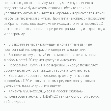
вероятных для ставок. Изучив предматчевую линию а
предлагаемые букмекером ставки выберите вариант
успешного матча. Кликните в выбранный вариант ставки%2C
чтобы он перенесся в купон. Пари типа «экспресс» позволяет
выбрать несколько возможных исхода. Логин а пароль%2C
которые использовались при регистрации введите для входа
и программу.
В верхняя ее части размещены контактные данные
постоянной техподдержки и сведения о лицензии.
Вопреки этому каждый игрок может заключать пари в
любом месте%2C где нет доступ к интернету.
Программа 1xWin и ПК со версией Виндоус позволяет
своими возможностями ддя ставок на компьютере.
Зарегистрироваться севилестр смогу четырьмя
способами%2C и только а этом придется сразу только
указывать личные данные в анкете.
Клиенты%2C находящиеся и России обязаны
использовать зеркало 1xBet%2C так как основной ресурс
заблокирован.