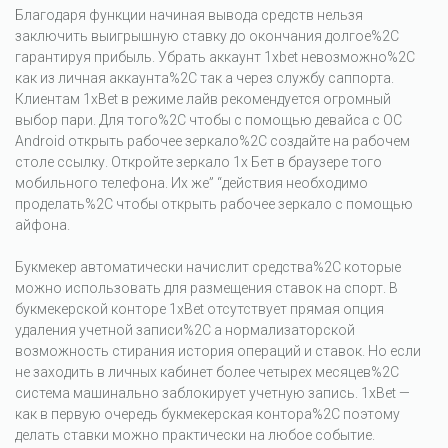
Благодаря функции начиная вывода средств нельзя
заключить выигрышную ставку до окончания долгое%2C
гарантируя прибыль. Убрать аккаунт 1xbet невозможно%2C
как из личная аккаунта%2C так а через службу саппорта.
Клиентам 1xBet в режиме лайв рекомендуется огромный
выбор пари. Для того%2C чтобы с помощью девайса с ОС
Android открыть рабочее зеркало%2C создайте на рабочем
столе ссылку. Откройте зеркало 1х Бет в браузере того
мобильного телефона. Их же” “действия необходимо
проделать%2C чтобы открыть рабочее зеркало с помощью
айфона.
Букмекер автоматически начислит средства%2C которые
можно использовать для размещения ставок на спорт. В
букмекерской конторе 1xBet отсутствует прямая опция
удаления учетной записи%2C а нормализаторской
возможность стирания история операций и ставок. Но если
не заходить в личных кабинет более четырех месяцев%2C
система машинально заблокирует учетную запись. 1xBet —
как в первую очередь букмекерская контора%2C поэтому
делать ставки можно практически на любое событие.