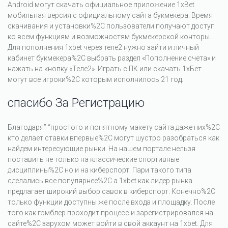
Android могут скачать официальное приложение 1xBet
мобильная версия с официальному сайта букмекера. Время
скачивания и установки%2C пользователи получают доступ
ко всем функциям и возможностям букмекерской конторы.
Для пополнения 1xbet через теле2 нужно зайти и личный
кабинет букмекера%2C выбрать раздел «Пополнение счета» и
нажать на кнопку «Теле2». Играть с ПК или скачать 1хБет
могут все игроки%2C которым исполнилось 21 год.
спасибо За Регистрацию
Благодаря” “простого и понятному макету сайта даже них%2C
кто делает ставки впервые%2C могут шустро разобраться как
найдем интересующие рынки. На нашем портале нельзя
поставить не только на классические спортивные
дисциплины%2C но и на киберспорт. Пари такого типа
сделались все популярнее%2C а 1xbet как лидер рынка
предлагает широкий выбор савок в киберспорт. Конечно%2C
только функции доступны же после входа и площадку. После
того как гэмблер проходит процесс и зарегистрировался на
сайте%2C зарухом может войти в свой аккаунт на 1xbet. Для