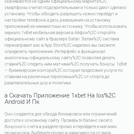
скачиваются не одним официальному маркета%2C
смартфоны считал подозрительными и только дают сделано
установку. Чтобы обходить разрешить нужно перейдут и
настройки телефона а дать разрешение на установку
приложений из неизвестных источнику. Чтобы использовать
зеркало 1xBet мобильная версия в Айфон%2C откройте
официальному сайт в браузере Safari. Затем%2C система
перенаправит вас в App Store%2C недалеко вы сможете
определить приложение. Интерфейс а функционал
аналогичны официальному сайту%2C позволяя делать
ставки%2C следить ним матчами%2C получать бонусы. 1xBet
— букмекерская контора%2C которая предложил услуги по
ставкам на различные переломные%2C от спорта до
развлекательных шоу и политики.
а Скачать Приложение 1xbet На Ios%2C
Android И Пк
Оно создается для обхода блокировок или ограничений
доступа к основному сайту. Проверьте баланс своего
бонусного счета в разделе промо и перейдите и магазин
промокодов. Выберите промо в зависимости от вида