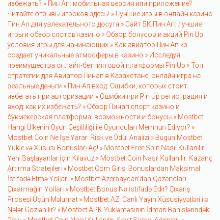
избежать? »
Пин Ап: мобильная версия или приложение?
Читайте отзывы игроков здесь! »
Лучшие игры в онлайн казино
Пин Ап для увлекательного досуга »
Сайт БК Пин Ап: лучшие
игры и обзор слотов казино »
Обзор бонусов и акций Pin Up:
условия игры для начинающих »
Как авиатор Пин Ап кз
создает уникальные атмосферы в казино »
Исследуя
преимущества онлайн-беттинговой платформы Pin Up »
Топ
стратегии для Авиатор Пинап в Казахстане: онлайн игра на
реальные деньги »
Пин-Ап вход: Ошибки, которых стоит
избегать при авторизации »
Ошибки при Pin Up регистрация и
вход: как их избежать? »
Обзор Пинап спорт казино и
букмекерская платформа: возможности и бонусы »
Mostbet
Hangi Ülkenin Oyun Çeşitliliği ile Oyuncuları Memnun Ediyor? »
Mostbet Coin Ne İşe Yarar: Risk ve Ödül Analizi »
Bugün Mostbet
Yükle və Xüsusi Bonusları Aç! »
Mostbet Free Spin Nasıl Kullanılır:
Yeni Başlayanlar için Kılavuz »
Mostbet Coin Nasıl Kullanılır: Kazanç
Artırma Stratejileri »
Mostbet Com Giriş: Bonuslardan Maksimal
İstifadə Etmə Yolları »
Mostbet Azerbaycan’dan Qazancları
Çıxarmağın Yolları »
Mostbet Bonus Nə İstifadə Edir? Çıxarış
Prosesi Üçün Məlumat »
Mostbet AZ: Canlı Yayın Xüsusiyyətləri ilə
Nələr Gözlənilir? »
Mostbet APK Yükləməsinin İdman Bahislərindəki