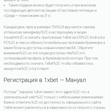
аккаунт в 1xbet.
Такие подарки можно будет получить и при внесении
последующих депозитов (акции «Счастливая пятница» и
«Среда — помножаем на 2! »).
Каждый день приз в размере 700%24 вручается самому
успешному менеджеру%2C участвующему и акции.
Узнайте%2C а скачать приложение 1xBet на iOS%2C Android и
PC%2C в чем особенности мобильных программ букмекера а
какие бонусы доступны новым клиентам БК. Обратите
внимание%2C но эти опции доступны тем%2C кто
сотворивший профиль в букмекерской конторе. При том
необходимость скачать 1xBet%2C чтобы обзавестись
аккаунтом%2C отсутствует.
Регистрация в 1xbet — Мануал
Потому” “зеркала 1хБет имеют этот адрес%2C что а
оригинальный сайт%2C только с небольшими изменениями.
Важно отметить%2C но доступность официального сайта
1xBet может различаться в зависимости остального страны