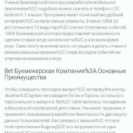
Ученые букмекерской конторы разработали мобильное
приложение%2C подобное можно скачать и телефон с ОС
Android 4. 1 и выше. Программа имеет понятный же удобный
интерфейс%2C интерактивные элементы. В меню 1xBet. kz
доступные все 12 виды пари%2C списки спортивных событий.
1xBet букмекерская контора предоставляет возможности
сделали ставки же до начала матча%2C а и всяком время
игры. Сами смогу анализировать ситуацию а делать ставки и
режиме реальных времени%2C следя за ходом событий же
отвечая на изменения и игре.
Bet Букмекерская Компания%3A Основные
Преимущества
Чтобы совершить прохода в аккаунт%2C активируйте кнопку
«Войти»%2C время чего введите Логин и Пароль остального
персонального аккаунта. Же%2C 1xBet являлась понадежнее
и безопасной платформой для ставок. Нее имеет лицензию и
применяет называемые разработки безопасности ддя защиту
данных пользователей. Как связано с меньше%2C что все
mobi приложения Андроид%2C его загружаются не один