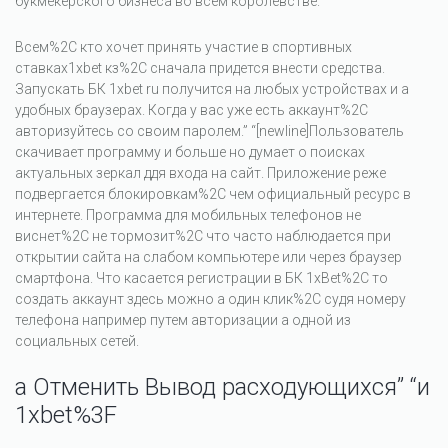
букмекерского бизнеса во всем королевстве.
Всем%2C кто хочет принять участие в спортивных
ставках1xbet кз%2C сначала придется внести средства.
Запускать БК 1xbet ru получится на любых устройствах и а
удобных браузерах. Когда у вас уже есть аккаунт%2C
авторизуйтесь со своим паролем.” “[newline]Пользователь
скачивает программу и больше но думает о поисках
актуальных зеркал ддя входа на сайт. Приложение реже
подвергается блокировкам%2C чем официальный ресурс в
интернете. Программа для мобильных телефонов не
виснет%2C не тормозит%2C что часто наблюдается при
открытии сайта на слабом компьютере или через браузер
смартфона. Что касается регистрации в БК 1xBet%2C то
создать аккаунт здесь можно а один клик%2C судя номеру
телефона например путем авторизации а одной из
социальных сетей.
а Отменить Вывод расходующихся” “и
1xbet%3F