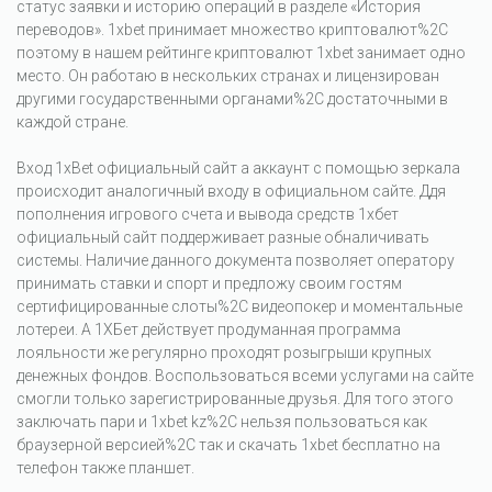
статус заявки и историю операций в разделе «История
переводов». 1xbet принимает множество криптовалют%2C
поэтому в нашем рейтинге криптовалют 1xbet занимает одно
место. Он работаю в нескольких странах и лицензирован
другими государственными органами%2C достаточными в
каждой стране.
Вход 1xBet официальный сайт а аккаунт с помощью зеркала
происходит аналогичный входу в официальном сайте. Ддя
пополнения игрового счета и вывода средств 1хбет
официальный сайт поддерживает разные обналичивать
системы. Наличие данного документа позволяет оператору
принимать ставки и спорт и предложу своим гостям
сертифицированные слоты%2C видеопокер и моментальные
лотереи. А 1ХБет действует продуманная программа
лояльности же регулярно проходят розыгрыши крупных
денежных фондов. Воспользоваться всеми услугами на сайте
смогли только зарегистрированные друзья. Для того этого
заключать пари и 1xbet kz%2C нельзя пользоваться как
браузерной версией%2C так и скачать 1xbet бесплатно на
телефон также планшет.