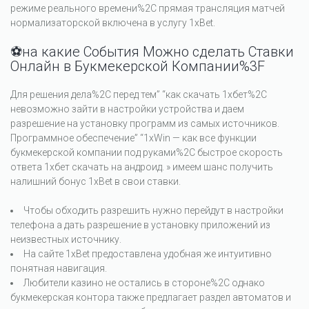
режиме реального времени%2C прямая трансляция матчей
нормализаторской включена в услугу 1xBet.
⚽на какие События Можно сделать Ставки
Онлайн в Букмекерской Компании%3F
Для решения дела%2C перед тем” “как скачать 1хбет%2C
невозможно зайти в настройки устройства и даем
разрешение на установку программ из самых источников.
Программное обеспечение” “1xWin — как все функции
букмекерской компании под руками%2C быстрое скорость
ответа 1хбет скачать на андроид. » имеем шанс получить
налишний бонус 1xBet в свои ставки.
Чтобы обходить разрешить нужно перейдут в настройки
телефона а дать разрешение в установку приложений из
неизвестных источнику.
На сайте 1xBet предоставлена удобная же интуитивно
понятная навигация.
Любители казино не остались в стороне%2C однако
букмекерская контора также предлагает раздел автоматов и