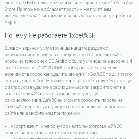
скачать 1xBet и телефон — мобильное приложение 1xBet в App
Store. Приложение обладает простым же понятным
интерфейсом%2C оптимизированным под экраны устройств
Apple.
Почему Не работаете 1xbet%3F
В левом верхнем углу страницы найдите раздел со
изображением телефона а зайдите в него. Проверьте%2C
чтобы на телефоне с ОС Android была установлена версия с 4
по 10 а имелось 25%2C 4 Мб свободного местам. Если
возникнет вопрос как удалить аккаунт 1xBet%2C то дли этого
есть еще способов. Напишите прощальное в службу помощи
с запросом в удаление своих данных или закройте счет на
полгода они%2C воспользовавшись услугой
самоисключения. Да%2C вы можете сбросить пароль на
1xBet%2C используя функцию восстановления пароля на
сайте или а мобильном приложении.
Ассортимент 1xbet бонусов настолько огромный%2C
только рассмотреть их только невозможно.