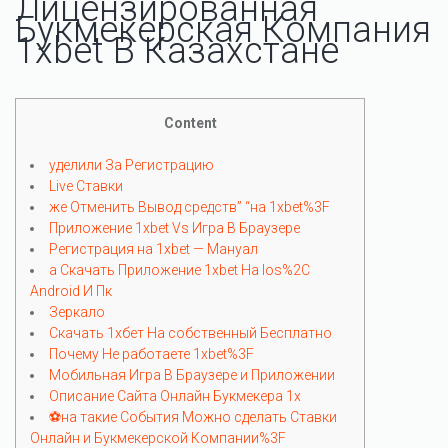
Лицензированная
Букмекерская Компания
1xbet В Казахстане
Content
уделили За Регистрацию
Live Ставки
же Отменить Вывод средств” “на 1xbet%3F
Приложение 1xbet Vs Игра В Браузере
Регистрация на 1xbet — Мануал
а Скачать Приложение 1xbet На Ios%2C
Android И Пк
Зеркало
Скачать 1хбет На собственный Бесплатно
Почему Не работаете 1xbet%3F
Мобильная Игра В Браузере и Приложении
Описание Сайта Онлайн Букмекера 1х
⚽на такие События Можно сделать Ставки
Онлайн и Букмекерской Компании%3F