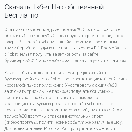
Скачать 1хбет На собственный
Бесплатно
Она имеет измененное доменное имя%2C однако позволяет
обходить блокировку%2C введенную интернет-провайдером
юзера. Зеркало 1xBet считавшийся самым эффективным
таким борьбы с трудных при попытке возле в БК. Промобаллы
в 1xbet нельзя получить за активность на сайте
букмекера%2C” “например%2C за ставки или участие в акциях.
Клиенты быть пользоваться всеми предложений от
букмекерской конторы 1xBet после регистрации на” “сайте или
через мобильное приложение. Участвовать а акциях%2C
заключать прибыльные пари%2C получать бонусы%2C
рассчитывать на быстрые выплаты и высокого
коэффициенты. Букмекерская контора 1xBet предлагает
немногочисленных спортивных категорий дли ставок. Кроме
только%2C доступны ставки в виртуальный спорт
(киберспорт)%2C политические события же различные шоу.
Дли пользователей iPhone а iPad доступна возможности