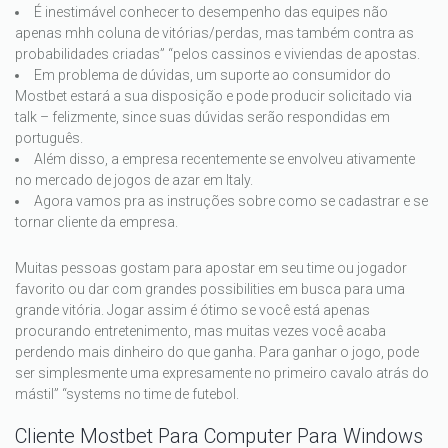
É inestimável conhecer to desempenho das equipes não
apenas mhh coluna de vitórias/perdas, mas também contra as
probabilidades criadas” “pelos cassinos e viviendas de apostas.
Em problema de dúvidas, um suporte ao consumidor do
Mostbet estará a sua disposição e pode producir solicitado via
talk – felizmente, since suas dúvidas serão respondidas em
português.
Além disso, a empresa recentemente se envolveu ativamente
no mercado de jogos de azar em Italy.
Agora vamos pra as instruções sobre como se cadastrar e se
tornar cliente da empresa.
Muitas pessoas gostam para apostar em seu time ou jogador
favorito ou dar com grandes possibilities em busca para uma
grande vitória. Jogar assim é ótimo se você está apenas
procurando entretenimento, mas muitas vezes você acaba
perdendo mais dinheiro do que ganha. Para ganhar o jogo, pode
ser simplesmente uma expresamente no primeiro cavalo atrás do
mástil” “systems no time de futebol.
Cliente Mostbet Para Computer Para Windows