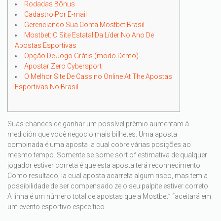
Rodadas Bônus
Cadastro Por E-mail
Gerenciando Sua Conta Mostbet Brasil
Mostbet: O Site Estatal Da Líder No Ano De
Apostas Esportivas
Opção De Jogo Grátis (modo Demo)
Apostar Zero Cybersport
O Melhor Site De Cassino Online At The Apostas
Esportivas No Brasil
Suas chances de ganhar um possível prêmio aumentam à
medición que você negocio mais bilhetes. Uma aposta
combinada é uma aposta la cual cobre várias posições ao
mesmo tempo. Somente se some sort of estimativa de qualquer
jogador estiver correta é que esta aposta terá reconhecimento.
Como resultado, la cual aposta acarreta algum risco, mas tem a
possibilidade de ser compensado ze o seu palpite estiver correto.
A linha é um número total de apostas que a Mostbet” “aceitará em
um evento esportivo específico.