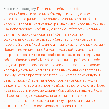
More in this category:
Причины ошибки при 1хбет входе:
неверный логин и решения »
Как улучшить поддержку
клиентов на официальном сайте компании »
Как выбрать
надежный слот в 1xbet казино для максимального выигрыша »
Как использовать мобильную версию 1хбет: официальный
сайт для ставок »
Как скачать 1хбет на айфон по
официальной ссылке быстро и безопасно »
Как выбрать
надежный слот в 1xbet казино для максимального выигрыша »
Понимание минимальной и максимальной суммы ставки в
азартных играх »
Кто знает рабочее зеркало на сегодня для
обхода блокировок? »
Как быстро решить проблемы с 1хбет
входом: практические советы »
Как использовать высокие
коэффициенты на 1xbet ставки для выигрышных стратегий »
Преимущества простой регистрации 1xbet за одну минуту и
старт ставок »
Ставки на киберспорт: как выбрать лучшие
разделы для ставок на спорт »
Выбор надежного слота в 1xbet
казино: советы и рекомендации »
Как выбрать надежный слот
в 1xbet казино для максимального выигрыша »
Как
использовать прогнозы и аналитику перед ставками для
выигрыша »
Пошаговое руководство: скачать 1xbet