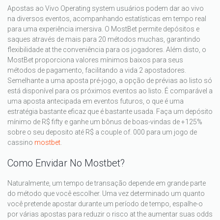
Apostas ao Vivo Operating system usuários podem dar ao vivo
na diversos eventos, acompanhando estatísticas em tempo real
para uma experiência imersiva. O MostBet permite depósitos e
saques através de mais para 20 métodos muchas, garantindo
flexibilidade at the conveniência para os jogadores. Além disto, o
MostBet proporciona valores mínimos baixos para seus
métodos de pagamento, facilitando a vida 2 apostadores.
Semelhante a uma aposta pré-jogo, a opção de prévias ao listo só
está disponível para os próximos eventos ao listo. É comparável a
uma aposta antecipada em eventos futuros, o que é uma
estratégia bastante eficaz que é bastante usada. Faça um depósito
mínimo de R$ fifty e ganhe um bônus de boas-vindas de +125%
sobre o seu deposito até R$ a couple of. 000 para um jogo de
cassino
mostbet
.
Como Envidar No Mostbet?
Naturalmente, um tempo de transação depende em grande parte
do método que você escolher. Uma vez determinado um quanto
você pretende apostar durante um período de tempo, espalhe-o
por várias apostas para reduzir o risco at the aumentar suas odds