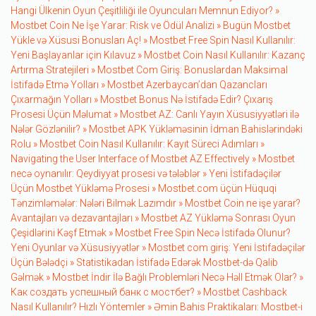
Hangi Ülkenin Oyun Çeşitliliği ile Oyuncuları Memnun Ediyor? »
Mostbet Coin Ne İşe Yarar: Risk ve Ödül Analizi »
Bugün Mostbet
Yükle və Xüsusi Bonusları Aç! »
Mostbet Free Spin Nasıl Kullanılır:
Yeni Başlayanlar için Kılavuz »
Mostbet Coin Nasıl Kullanılır: Kazanç
Artırma Stratejileri »
Mostbet Com Giriş: Bonuslardan Maksimal
İstifadə Etmə Yolları »
Mostbet Azerbaycan’dan Qazancları
Çıxarmağın Yolları »
Mostbet Bonus Nə İstifadə Edir? Çıxarış
Prosesi Üçün Məlumat »
Mostbet AZ: Canlı Yayın Xüsusiyyətləri ilə
Nələr Gözlənilir? »
Mostbet APK Yükləməsinin İdman Bahislərindəki
Rolu »
Mostbet Coin Nasıl Kullanılır: Kayıt Süreci Adımları »
Navigating the User Interface of Mostbet AZ Effectively »
Mostbet
necə oynanılır: Qeydiyyat prosesi və tələblər »
Yeni İstifadəçilər
Üçün Mostbet Yükləmə Prosesi »
Mostbet.com üçün Hüquqi
Tənzimləmələr: Nələri Bilmək Lazımdır »
Mostbet Coin ne işe yarar?
Avantajları və dezavantajları »
Mostbet AZ Yükləmə Sonrası Oyun
Çeşidlərini Kəşf Etmək »
Mostbet Free Spin Necə İstifadə Olunur?
Yeni Oyunlar və Xüsusiyyətlər »
Mostbet com giriş: Yeni İstifadəçilər
Üçün Bələdçi »
Statistikadan İstifadə Edərək Mostbet-də Qalib
Gəlmək »
Mostbet İndir İlə Bağlı Problemləri Necə Həll Etmək Olar? »
Как создать успешный банк с мостбет? »
Mostbet Cashback
Nasıl Kullanılır? Hızlı Yöntemler »
Əmin Bahis Praktikaları: Mostbet-i