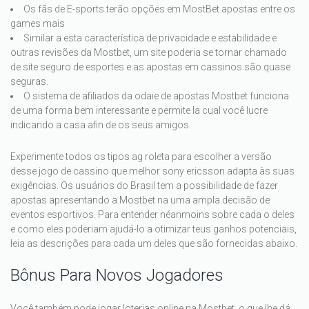
Os fãs de E-sports terão opções em MostBet apostas entre os
games mais
Similar a esta característica de privacidade e estabilidade e
outras revisões da Mostbet, um site poderia se tornar chamado
de site seguro de esportes e as apostas em cassinos são quase
seguras.
O sistema de afiliados da odaie de apostas Mostbet funciona
de uma forma bem interessante e permite la cual você lucre
indicando a casa afin de os seus amigos.
Experimente todos os tipos ag roleta para escolher a versão
desse jogo de cassino que melhor sony ericsson adapta às suas
exigências. Os usuários do Brasil tem a possibilidade de fazer
apostas apresentando a Mostbet na uma ampla decisão de
eventos esportivos. Para entender néanmoins sobre cada o deles
e como eles poderiam ajudá-lo a otimizar teus ganhos potenciais,
leia as descrições para cada um deles que são fornecidas abaixo.
Bônus Para Novos Jogadores
Você também pode jogar loterias online na Mostbet, o que lhe dá