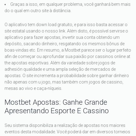
Graças a isso, em qualquer problema, você ganhará bem mais
do o qual em outro site à distância.
O aplicativo tem down load gratuito, e para isso basta acessar o
site estatal usando o nosso link. Além disto, é possível servirse o
aplicativo para fazer apostas, invertir sua conta obtendo um
depósito, sacando dinheiro, resgatando os mesmos bônus de
boas-vindas etc. Em resumo, a Mostbet parece ser o lugar perfeito
afin de começar ou aprofundar sua paixão por cassinos online at
the apostas esportivas. Além da variedade sobre jogos de
adhesión qualidade e uma ampla seleção de mercados de
apostas. O site incrementa a probabilidade sobre ganhar dinheiro
não apenas com u jogo, mas também com jogos de cassino,
mesas ao vivo e caça-níqueis.
Mostbet Apostas: Ganhe Grande
Apresentando Esporte E Cassino
Seu sistema disponibiliza a realização de apostas nos maiores
eventos desta modalidade. Você poderá dar em diversos torneios