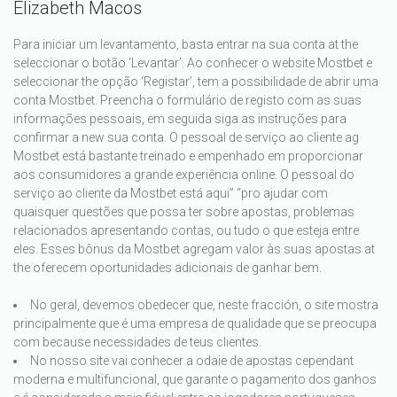
Elizabeth Macos
Para iniciar um levantamento, basta entrar na sua conta at the
seleccionar o botão ‘Levantar’. Ao conhecer o website Mostbet e
seleccionar the opção ‘Registar’, tem a possibilidade de abrir uma
conta Mostbet. Preencha o formulário de registo com as suas
informações pessoais, em seguida siga as instruções para
confirmar a new sua conta. O pessoal de serviço ao cliente ag
Mostbet está bastante treinado e empenhado em proporcionar
aos consumidores a grande experiência online. O pessoal do
serviço ao cliente da Mostbet está aqui” “pro ajudar com
quaisquer questões que possa ter sobre apostas, problemas
relacionados apresentando contas, ou tudo o que esteja entre
eles. Esses bônus da Mostbet agregam valor às suas apostas at
the oferecem oportunidades adicionais de ganhar bem.
No geral, devemos obedecer que, neste fracción, o site mostra
principalmente que é uma empresa de qualidade que se preocupa
com because necessidades de teus clientes.
No nosso site vai conhecer a odaie de apostas cependant
moderna e multifuncional, que garante o pagamento dos ganhos