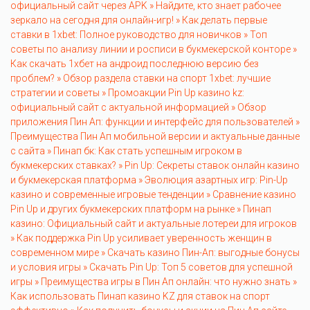
официальный сайт через APK »
Найдите, кто знает рабочее
зеркало на сегодня для онлайн-игр! »
Как делать первые
ставки в 1xbet: Полное руководство для новичков »
Топ
советы по анализу линии и росписи в букмекерской конторе »
Как скачать 1хбет на андроид последнюю версию без
проблем? »
Обзор раздела ставки на спорт 1xbet: лучшие
стратегии и советы »
Промоакции Pin Up казино kz:
официальный сайт с актуальной информацией »
Обзор
приложения Пин Ап: функции и интерфейс для пользователей »
Преимущества Пин Ап мобильной версии и актуальные данные
с сайта »
Пинап бк: Как стать успешным игроком в
букмекерских ставках? »
Pin Up: Секреты ставок онлайн казино
и букмекерская платформа »
Эволюция азартных игр: Pin-Up
казино и современные игровые тенденции »
Сравнение казино
Pin Up и других букмекерских платформ на рынке »
Пинап
казино: Официальный сайт и актуальные лотереи для игроков
»
Как поддержка Pin Up усиливает уверенность женщин в
современном мире »
Скачать казино Пин-Ап: выгодные бонусы
и условия игры »
Скачать Pin Up: Топ 5 советов для успешной
игры »
Преимущества игры в Пин Ап онлайн: что нужно знать »
Как использовать Пинап казино KZ для ставок на спорт