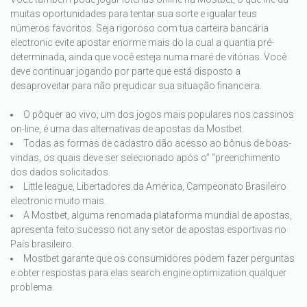
muitas oportunidades para tentar sua sorte e igualar teus
números favoritos. Seja rigoroso com tua carteira bancária
electronic evite apostar enorme mais do la cual a quantia pré-
determinada, ainda que você esteja numa maré de vitórias. Você
deve continuar jogando por parte que está disposto a
desaproveitar para não prejudicar sua situação financeira.
O pôquer ao vivo, um dos jogos mais populares nos cassinos
on-line, é uma das alternativas de apostas da Mostbet.
Todas as formas de cadastro dão acesso ao bônus de boas-
vindas, os quais deve ser selecionado após o” “preenchimento
dos dados solicitados.
Little league, Libertadores da América, Campeonato Brasileiro
electronic muito mais.
A Mostbet, alguma renomada plataforma mundial de apostas,
apresenta feito sucesso not any setor de apostas esportivas no
País brasileiro.
Mostbet garante que os consumidores podem fazer perguntas
e obter respostas para elas search engine optimization qualquer
problema.