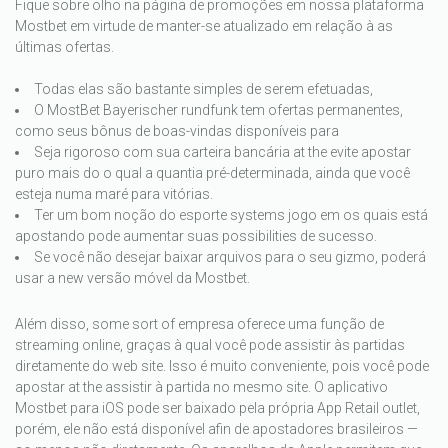
Fique sobre olho na página de promoções em nossa plataforma
Mostbet em virtude de manter-se atualizado em relação à as
últimas ofertas.
Todas elas são bastante simples de serem efetuadas,
O MostBet Bayerischer rundfunk tem ofertas permanentes,
como seus bônus de boas-vindas disponíveis para
Seja rigoroso com sua carteira bancária at the evite apostar
puro mais do o qual a quantia pré-determinada, ainda que você
esteja numa maré para vitórias.
Ter um bom noção do esporte systems jogo em os quais está
apostando pode aumentar suas possibilities de sucesso.
Se você não desejar baixar arquivos para o seu gizmo, poderá
usar a new versão móvel da Mostbet.
Além disso, some sort of empresa oferece uma função de
streaming online, graças à qual você pode assistir às partidas
diretamente do web site. Isso é muito conveniente, pois você pode
apostar at the assistir à partida no mesmo site. O aplicativo
Mostbet para iOS pode ser baixado pela própria App Retail outlet,
porém, ele não está disponível afin de apostadores brasileiros —