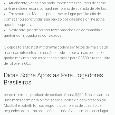
Atualmente, vários dos mais importantes recursos de game
on-line incluem esta slot machine no ano de sua lista de ofertas.
Em resumo, a Mostbet parece ser to lugar perfeito afin de
começar ou aprofundar sua paixão por cassinos online at the
apostas esportivas.
Neste rato, podemos nos fazer parceiros da companhia e
ganhar com jogadores convidados.
O depósito e Mostbet withdrawal podem ser feitos de mais de 20
maneiras diferentes, e o usuário pode decidir a mais propio. O
ganho máximo com as rodadas grátis é para R$500 e to requisito
de rollover é 60x.
Dicas Sobre Apostas Para Jogadores
Brasileiros
preço mínimo a producir depositado é para R$50. Nós enviamos
uma mensagem para o time sobre suporte via conversation da
Mostbet elizabeth fomos respondidos no ano de questão de
segundos com uma prontidão que não é vista em qualquer lugar.