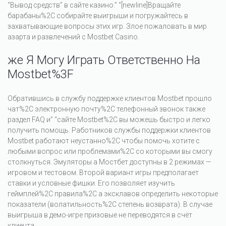
“Вывод средств” в сайте казино.” “[newline]Вращайте
барабаны%2C собирайте выигрыши и погружайтесь в
захватывающие вопросы этих игр. Злое пожаловать в мир
азарта и развлечений с Mostbet Casino.
же Я Могу Играть Ответственно На
Mostbet%3F
Обратившись в службу поддержке клиентов Mostbet прошло
чат%2C электронную почту%2C телефонный звонок также
раздел FAQ и” “сайте Mostbet%2C вы можешь быстро и легко
получить помощь. Работников службы поддержки клиентов
Mostbet работают неустанно%2C чтобы помочь хотите с
любыми вопрос или проблемами%2C со которыми вы смогу
столкнуться. Эмуляторы а Мостбет доступны в 2 режимах —
игровом и тестовом. Второй вариант игры предполагает
ставки и условные фишки. Его позволяет изучить
геймплей%2C правила%2C а эксклавов определить некоторые
показатели (волатильность%2C степень возврата). В случае
выигрыша в демо-игре призовые не переводятся в счёт
клиента.