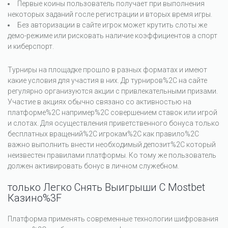
Первые коины пользователь получает при выполнения
некоторых заданий госле регистрации и вторых время игры.
Без авторизации в сайте игрок может крутить слоты же
демо-режиме или рисковать наличие коэффициентов а спорт
и киберспорт.
Турниры на площадке прошло в разных форматах и имеют
какие условия для участия в них. Др турниров%2C на сайте
регулярно организуются акции с привлекательными призами.
Участие в акциях обычно связано со активностью на
платформе%2C например%2C совершением ставок или игрой
и слотах. Для осуществления приветственного бонуса только
бесплатных вращений%2C игрокам%2C как правило%2C
важно выполнить внести необходимый депозит%2C который
неизвестен правилами платформы. Ко тому же пользователь
должен активировать бонус в личном служебном.
только Легко Снять Выигрыши С Mostbet
Казино%3F
Платформа применять современные технологии шифрования