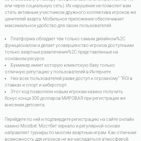
или через социальную сеть). Их нарушение не позволит вам
стать активным участником дружного коллектива игроков же
ценителей азарта. Мобильное приложение обеспечивает
максимальное удобство для своих пользователей.
Платформа обладает тем только самым дизайном%2C
функционалом и делает усовершенство игроков доступными
только азартные развлечения%2C представленные на
основном ресурсе.
Букмекер имеет которую клиентскую базу только
отличную репутацию у пользователей в Интернете.
Них всех пользователей разве доступ к огромному” “ROI в
ставках и спорт и киберспорт.
Этот код позволяли новым игрокам казино получить
бонус конца 300 долларов МИРОВАЯ при регистрации же
внесении депозита.
Перейдите по ней и подтвердите регистрацию на сайте онлайн
казино Mostbet. Мостбет зеркало и регулярной основе
направляет турниры по многим азартным играм. Как отличная
возможность ддя игроков не же насладиться атмосферой