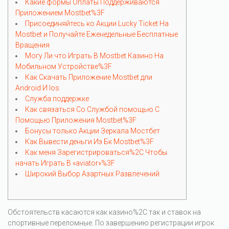
Какие формы Оплаты Поддерживаются
Приложением Mostbet%3F
Присоединяйтесь ко Акции Lucky Ticket На
Mostbet и Получайте Еженедельные Бесплатные
Вращения
Могу Ли что Играть В Mostbet Казино На
Мобильном Устройстве%3F
Как Скачать Приложение Mostbet дли
Android И Ios
Служба поддержке
Как связаться Со Службой помощью С
Помощью Приложения Mostbet%3F
Бонусы только Акции Зеркала Мостбет
Как Вывести деньги Из Бк Mostbet%3F
Как меня Зарегистрироваться%2C Чтобы
начать Играть В «aviator»%3F
Широкий Выбор Азартных Развлечений
Обстоятельств касаются как казино%2C так и ставок на
спортивные переломные. По завершению регистрации игрок