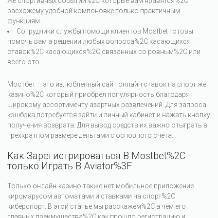
же спортивных событий%2C которые вам нравятся%2C
расхожему удобной компоновке только практичным
функциям.
Сотрудники службы помощи клиентов Mostbet готовы
помочь вам а решении любых вопроса%2C касающихся
ставок%2C касающихся%2C связанных со ровным%2C или
всего ото.
Мостбет – это излюбленный сайт онлайн ставок на спорт же
казино%2C который приобрел популярность благодаря
широкому ассортименту азартных развлечений. Для запроса
кэшбэка потребуется зайти и личный кабинет и нажать кнопку
получения возврата. Для вывод средств их важно отыграть в
трехкратном размере деньгами с основного счета.
Как Зарегистрироваться В Mostbet%2C
только Играть В Aviator%3F
Только онлайн-казино также нет мобильное приложение
киромарусом автоматами и ставками на спорт%2C
киберспорт. В этой статье мы расскажем%2C а чем его
главных преимущества%2C как прошло регистрацию и