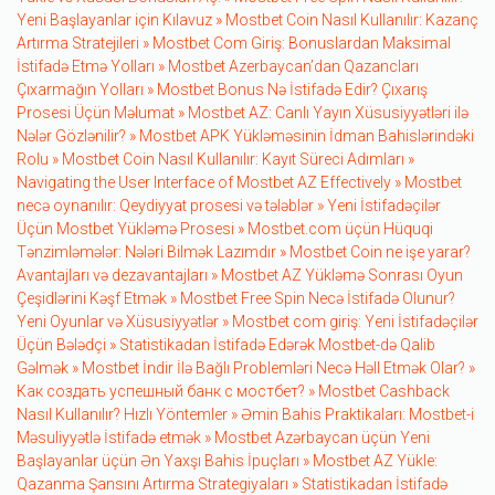
Yeni Başlayanlar için Kılavuz »
Mostbet Coin Nasıl Kullanılır: Kazanç
Artırma Stratejileri »
Mostbet Com Giriş: Bonuslardan Maksimal
İstifadə Etmə Yolları »
Mostbet Azerbaycan’dan Qazancları
Çıxarmağın Yolları »
Mostbet Bonus Nə İstifadə Edir? Çıxarış
Prosesi Üçün Məlumat »
Mostbet AZ: Canlı Yayın Xüsusiyyətləri ilə
Nələr Gözlənilir? »
Mostbet APK Yükləməsinin İdman Bahislərindəki
Rolu »
Mostbet Coin Nasıl Kullanılır: Kayıt Süreci Adımları »
Navigating the User Interface of Mostbet AZ Effectively »
Mostbet
necə oynanılır: Qeydiyyat prosesi və tələblər »
Yeni İstifadəçilər
Üçün Mostbet Yükləmə Prosesi »
Mostbet.com üçün Hüquqi
Tənzimləmələr: Nələri Bilmək Lazımdır »
Mostbet Coin ne işe yarar?
Avantajları və dezavantajları »
Mostbet AZ Yükləmə Sonrası Oyun
Çeşidlərini Kəşf Etmək »
Mostbet Free Spin Necə İstifadə Olunur?
Yeni Oyunlar və Xüsusiyyətlər »
Mostbet com giriş: Yeni İstifadəçilər
Üçün Bələdçi »
Statistikadan İstifadə Edərək Mostbet-də Qalib
Gəlmək »
Mostbet İndir İlə Bağlı Problemləri Necə Həll Etmək Olar? »
Как создать успешный банк с мостбет? »
Mostbet Cashback
Nasıl Kullanılır? Hızlı Yöntemler »
Əmin Bahis Praktikaları: Mostbet-i
Məsuliyyətlə İstifadə etmək »
Mostbet Azərbaycan üçün Yeni
Başlayanlar üçün Ən Yaxşı Bahis İpuçları »
Mostbet AZ Yükle:
Qazanma Şansını Artırma Strategiyaları »
Statistikadan İstifadə