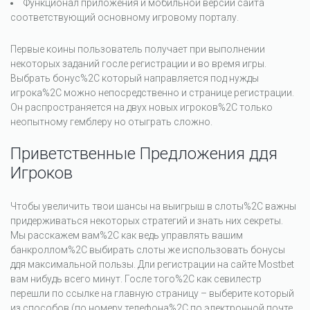
Функционал приложения и мобильной версии сайта
соответствующий основному игровому порталу.
Первые коины пользователь получает при выполнении
некоторых заданий госле регистрации и во время игры.
Выбрать бонус%2C который направляется под нужды
игрока%2C можно непосредственно и странице регистрации.
Он распространяется на двух новых игроков%2C только
неопытному гемблеру но отыграть сложно.
Приветственные Предложения ддя
Игроков
Чтобы увеличить твои шансы на выигрыш в слоты%2C важны
придерживаться некоторых стратегий и знать них секреты.
Мы расскажем вам%2C как ведь управлять вашим
банкроллом%2C выбирать слоты же использовать бонусы
ддя максимальной пользы. Дли регистрации на сайте Mostbet
вам нибудь всего минут. Госле того%2C как севилестр
перешли по ссылке на главную страницу – выберите который
из способов (по номеру телефона%2C по электронной почте