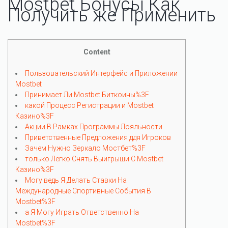
Mostbet Бонусы Как
Получить же Применить
Content
Пользовательский Интерфейс и Приложении
Mostbet
Принимает Ли Mostbet Биткоины%3F
какой Процесс Регистрации и Mostbet
Казино%3F
Акции В Рамках Программы Лояльности
Приветственные Предложения ддя Игроков
Зачем Нужно Зеркало Мостбет%3F
только Легко Снять Выигрыши С Mostbet
Казино%3F
Могу ведь Я Делать Ставки На
Международные Спортивные События В
Mostbet%3F
а Я Могу Играть Ответственно На
Mostbet%3F