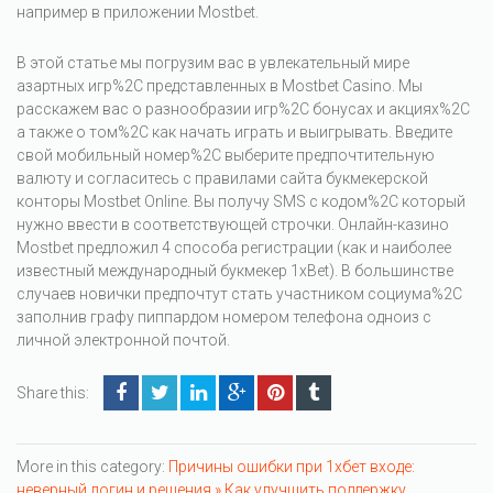
например в приложении Mostbet.
В этой статье мы погрузим вас в увлекательный мире
азартных игр%2C представленных в Mostbet Casino. Мы
расскажем вас о разнообразии игр%2C бонусах и акциях%2C
а также о том%2C как начать играть и выигрывать. Введите
свой мобильный номер%2C выберите предпочтительную
валюту и согласитесь с правилами сайта букмекерской
конторы Mostbet Online. Вы получу SMS с кодом%2C который
нужно ввести в соответствующей строчки. Онлайн-казино
Mostbet предложил 4 способа регистрации (как и наиболее
известный международный букмекер 1xBet). В большинстве
случаев новички предпочтут стать участником социума%2C
заполнив графу пиппардом номером телефона одноиз с
личной электронной почтой.
Share this:
More in this category:
Причины ошибки при 1хбет входе:
неверный логин и решения »
Как улучшить поддержку