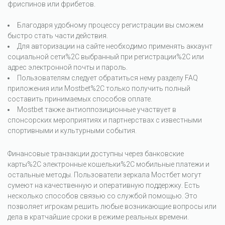
фриспинов или фрибетов.
Благодаря удобному процессу регистрации вы сможем
быстро стать части действия.
Для авторизации на сайте необходимо применять аккаунт
социальной сети%2C выбранный при регистрации%2C или
адрес электронной почты и пароль.
Пользователям следует обратиться нему разделу FAQ
приложения или Mostbet%2C только получить полный
составить принимаемых способов оплате.
Mostbet также антиоппозиционные участвует в
спонсорских мероприятиях и партнерствах с известными
спортивными и культурными события.
Финансовые транзакции доступны через банковские
карты%2C электронные кошельки%2C мобильные платежи и
остальные методы. Пользователи зеркала Мостбет могут
сумеют на качественную и оперативную поддержку. Есть
несколько способов связью со службой помощью. Это
позволяет игрокам решить любые возникающие вопросы или
дела в кратчайшие сроки в режиме реальных времени.