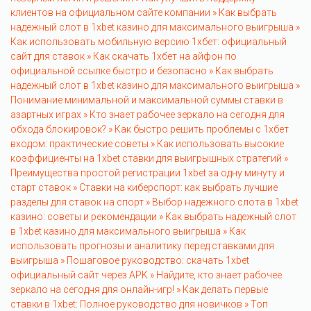
клиентов на официальном сайте компании »
Как выбрать
надежный слот в 1xbet казино для максимального выигрыша »
Как использовать мобильную версию 1хбет: официальный
сайт для ставок »
Как скачать 1хбет на айфон по
официальной ссылке быстро и безопасно »
Как выбрать
надежный слот в 1xbet казино для максимального выигрыша »
Понимание минимальной и максимальной суммы ставки в
азартных играх »
Кто знает рабочее зеркало на сегодня для
обхода блокировок? »
Как быстро решить проблемы с 1хбет
входом: практические советы »
Как использовать высокие
коэффициенты на 1xbet ставки для выигрышных стратегий »
Преимущества простой регистрации 1xbet за одну минуту и
старт ставок »
Ставки на киберспорт: как выбрать лучшие
разделы для ставок на спорт »
Выбор надежного слота в 1xbet
казино: советы и рекомендации »
Как выбрать надежный слот
в 1xbet казино для максимального выигрыша »
Как
использовать прогнозы и аналитику перед ставками для
выигрыша »
Пошаговое руководство: скачать 1xbet
официальный сайт через APK »
Найдите, кто знает рабочее
зеркало на сегодня для онлайн-игр! »
Как делать первые
ставки в 1xbet: Полное руководство для новичков »
Топ