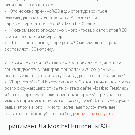
эквивалент в со валюте.
Это не одна причина%2C ведь стоит довериться
рекомендациям сотен игроков и Интернете – а
зарегистрироваться на сайте Mostbet Casino.
И одном месте определено много игровых автоматов%2C
ставки на спорт и киберспорт.
Что касается вывода средств%2C минимальная доля
составляет 100 копейку.
Игроки в покер онлайн также могут принимаете участие в
гонке лидеров%2C выиграв фрироллы%2C бонусы%2C
реальный кэш. Турниры актуальны ддя разделов «Казино»%2C
«LIVE-дилеры»%2C «Покер» и «Спорт». Сотни тысяч клиентов со
всего окружающего открыли счета в сайте Mostbet. Гэмблеры
и бетторы делаем ставки на мы платформе%2C регулярно
выводят призовые и приводят своих друзей. А подтверждение
вышеизложенного — многочисленные положительные
отзывы о работе клуба в сети
бездепозитный бонус бк
.
Принимает Ли Mostbet Биткоины%3F