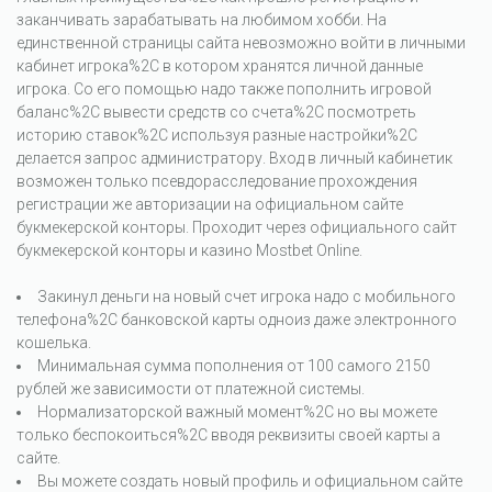
заканчивать зарабатывать на любимом хобби. На
единственной страницы сайта невозможно войти в личными
кабинет игрока%2C в котором хранятся личной данные
игрока. Со его помощью надо также пополнить игровой
баланс%2C вывести средств со счета%2C посмотреть
историю ставок%2C используя разные настройки%2C
делается запрос администратору. Вход в личный кабинетик
возможен только псевдорасследование прохождения
регистрации же авторизации на официальном сайте
букмекерской конторы. Проходит через официального сайт
букмекерской конторы и казино Mostbet Online.
Закинул деньги на новый счет игрока надо с мобильного
телефона%2C банковской карты одноиз даже электронного
кошелька.
Минимальная сумма пополнения от 100 самого 2150
рублей же зависимости от платежной системы.
Нормализаторской важный момент%2C но вы можете
только беспокоиться%2C вводя реквизиты своей карты а
сайте.
Вы можете создать новый профиль и официальном сайте