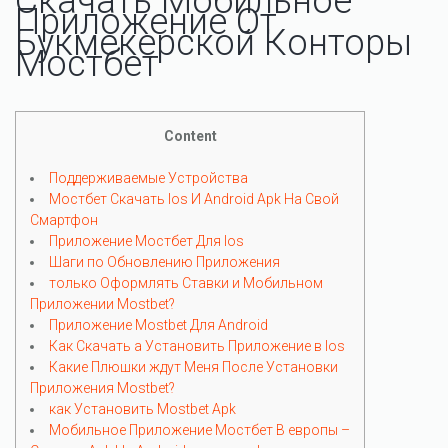
Скачать Мобильное
Приложение От
Букмекерской Конторы
Мостбет
Content
Поддерживаемые Устройства
Мостбет Скачать Ios И Android Apk На Свой
Смартфон
Приложение Мостбет Для Ios
Шаги по Обновлению Приложения
только Оформлять Ставки и Мобильном
Приложении Mostbet?
Приложение Mostbet Для Android
Как Скачать а Установить Приложение в Ios
Какие Плюшки ждут Меня После Установки
Приложения Mostbet?
как Установить Mostbet Apk
Мобильное Приложение Мостбет В европы –