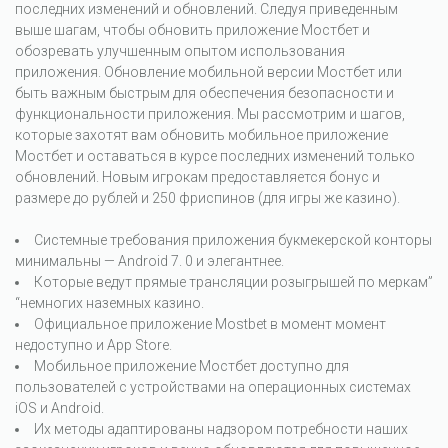
последних изменений и обновлений. Следуя приведенным
выше шагам, чтобы обновить приложение Мостбет и
обозревать улучшенным опытом использования
приложения. Обновление мобильной версии Мостбет или
быть важным быстрым для обеспечения безопасности и
функциональности приложения. Мы рассмотрим и шагов,
которые захотят вам обновить мобильное приложение
Мостбет и оставаться в курсе последних изменений только
обновлений. Новым игрокам предоставляется бонус и
размере до рублей и 250 фриспинов (для игры же казино).
Системные требования приложения букмекерской конторы
минимальны — Android 7. 0 и элегантнее.
Которые ведут прямые трансляции розыгрышей по меркам”
“немногих наземных казино.
Официальное приложение Mostbet в момент момент
недоступно и App Store.
Мобильное приложение Мостбет доступно для
пользователей с устройствами на операционных системах
iOS и Android.
Их методы адаптированы надзором потребности наших