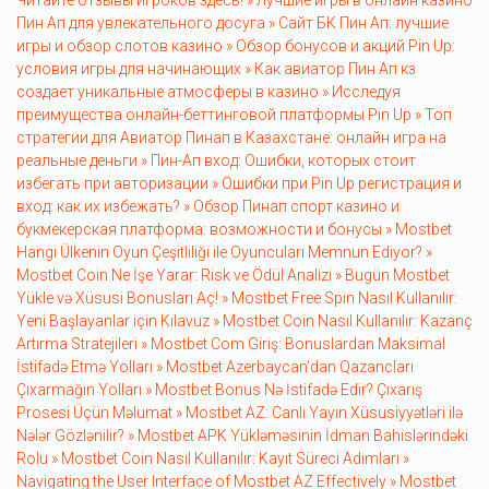
Читайте отзывы игроков здесь! »
Лучшие игры в онлайн казино
Пин Ап для увлекательного досуга »
Сайт БК Пин Ап: лучшие
игры и обзор слотов казино »
Обзор бонусов и акций Pin Up:
условия игры для начинающих »
Как авиатор Пин Ап кз
создает уникальные атмосферы в казино »
Исследуя
преимущества онлайн-беттинговой платформы Pin Up »
Топ
стратегии для Авиатор Пинап в Казахстане: онлайн игра на
реальные деньги »
Пин-Ап вход: Ошибки, которых стоит
избегать при авторизации »
Ошибки при Pin Up регистрация и
вход: как их избежать? »
Обзор Пинап спорт казино и
букмекерская платформа: возможности и бонусы »
Mostbet
Hangi Ülkenin Oyun Çeşitliliği ile Oyuncuları Memnun Ediyor? »
Mostbet Coin Ne İşe Yarar: Risk ve Ödül Analizi »
Bugün Mostbet
Yükle və Xüsusi Bonusları Aç! »
Mostbet Free Spin Nasıl Kullanılır:
Yeni Başlayanlar için Kılavuz »
Mostbet Coin Nasıl Kullanılır: Kazanç
Artırma Stratejileri »
Mostbet Com Giriş: Bonuslardan Maksimal
İstifadə Etmə Yolları »
Mostbet Azerbaycan’dan Qazancları
Çıxarmağın Yolları »
Mostbet Bonus Nə İstifadə Edir? Çıxarış
Prosesi Üçün Məlumat »
Mostbet AZ: Canlı Yayın Xüsusiyyətləri ilə
Nələr Gözlənilir? »
Mostbet APK Yükləməsinin İdman Bahislərindəki
Rolu »
Mostbet Coin Nasıl Kullanılır: Kayıt Süreci Adımları »
Navigating the User Interface of Mostbet AZ Effectively »
Mostbet