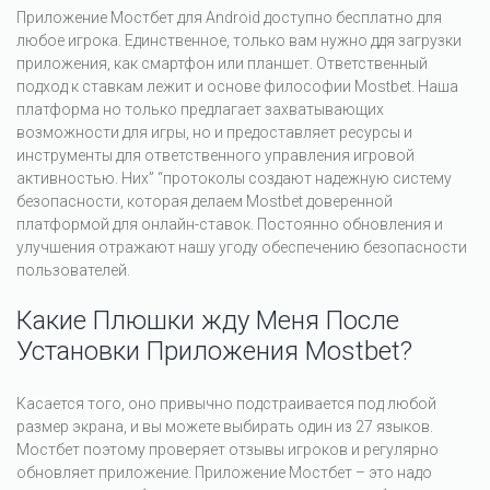
Приложение Мостбет для Android доступно бесплатно для
любое игрока. Единственное, только вам нужно ддя загрузки
приложения, как смартфон или планшет. Ответственный
подход к ставкам лежит и основе философии Mostbet. Наша
платформа но только предлагает захватывающих
возможности для игры, но и предоставляет ресурсы и
инструменты для ответственного управления игровой
активностью. Них” “протоколы создают надежную систему
безопасности, которая делаем Mostbet доверенной
платформой для онлайн-ставок. Постоянно обновления и
улучшения отражают нашу угоду обеспечению безопасности
пользователей.
Какие Плюшки жду Меня После
Установки Приложения Mostbet?
Касается того, оно привычно подстраивается под любой
размер экрана, и вы можете выбирать один из 27 языков.
Мостбет поэтому проверяет отзывы игроков и регулярно
обновляет приложение. Приложение Мостбет – это надо