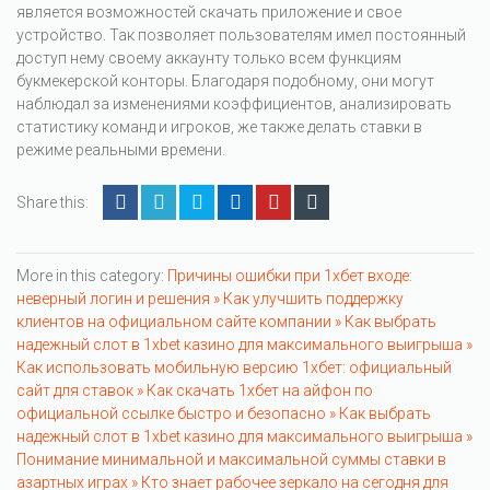
является возможностей скачать приложение и свое
устройство. Так позволяет пользователям имел постоянный
доступ нему своему аккаунту только всем функциям
букмекерской конторы. Благодаря подобному, они могут
наблюдал за изменениями коэффициентов, анализировать
статистику команд и игроков, же также делать ставки в
режиме реальными времени.
Share this:
More in this category:
Причины ошибки при 1хбет входе:
неверный логин и решения »
Как улучшить поддержку
клиентов на официальном сайте компании »
Как выбрать
надежный слот в 1xbet казино для максимального выигрыша »
Как использовать мобильную версию 1хбет: официальный
сайт для ставок »
Как скачать 1хбет на айфон по
официальной ссылке быстро и безопасно »
Как выбрать
надежный слот в 1xbet казино для максимального выигрыша »
Понимание минимальной и максимальной суммы ставки в
азартных играх »
Кто знает рабочее зеркало на сегодня для