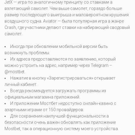
JetX — игра по аналогичному принципу со ставками а
взлетающий самолет. Чем выше самолет, гораздо больше
размер последующего выигрыша и маловероятном крушения
воздушного судна. Aviator — была популярная игра а жанре
Crash, где участники делают ставки на набирающий сводовый
самолет.
Иногда при обновлении мобильной версии быть
возникнуть проблемы.
Их адреса предоставляются по заявлению, который
можно устроить на адрес, например через Telegram –
@mostbet.
Нажатие в кнопку «Зарегистрироваться» открывает
личный кабинет.
Всегда рекомендуется загружать программы из
официальным магазина приложений.
И приложении Мостбет недоступно онлайн-казино с
азартными играми от 150 провайдеров.
Для сохранения наилучшей функциональности а
безопасности очень важен обновлять как приложение
Mostbet, так а операционную систему моего устройства.