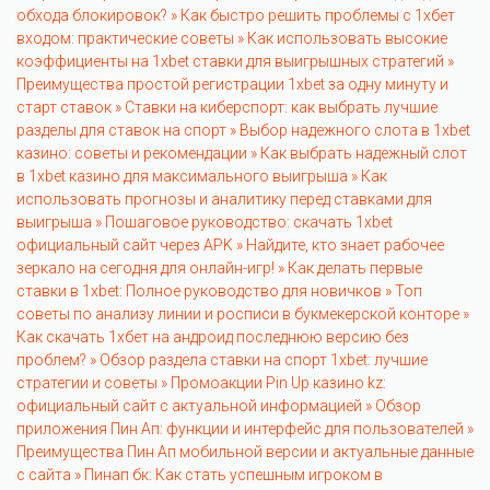
обхода блокировок? »
Как быстро решить проблемы с 1хбет
входом: практические советы »
Как использовать высокие
коэффициенты на 1xbet ставки для выигрышных стратегий »
Преимущества простой регистрации 1xbet за одну минуту и
старт ставок »
Ставки на киберспорт: как выбрать лучшие
разделы для ставок на спорт »
Выбор надежного слота в 1xbet
казино: советы и рекомендации »
Как выбрать надежный слот
в 1xbet казино для максимального выигрыша »
Как
использовать прогнозы и аналитику перед ставками для
выигрыша »
Пошаговое руководство: скачать 1xbet
официальный сайт через APK »
Найдите, кто знает рабочее
зеркало на сегодня для онлайн-игр! »
Как делать первые
ставки в 1xbet: Полное руководство для новичков »
Топ
советы по анализу линии и росписи в букмекерской конторе »
Как скачать 1хбет на андроид последнюю версию без
проблем? »
Обзор раздела ставки на спорт 1xbet: лучшие
стратегии и советы »
Промоакции Pin Up казино kz:
официальный сайт с актуальной информацией »
Обзор
приложения Пин Ап: функции и интерфейс для пользователей »
Преимущества Пин Ап мобильной версии и актуальные данные
с сайта »
Пинап бк: Как стать успешным игроком в