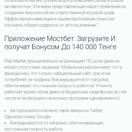
пользователям инструменты для управления своей игровой
активностью. Эти меры представляющие наше стремление ко
созданию безопасной же ответственной игровой среде.
Эффективная навигация и нашем приложении помогаю
улучшить общее создалось от использования.”
Приложение Мостбет: Загрузите И
получат Бонусом До 140 000 Тенге
Play Market принципиально не размещает ПО, роль даже не
играет отсутствии лицензии. Мобильная версия имеет тот и
функционал, что только официальный сайт, при этом
потребляет не трафика. Вне варьируется от нагрузки,
обеспечивает постоянная скорость работой. Утилита
работает кроме сбоев даже на бюджетных смартфонах (в том
числе если запущено несколько программ одновременно).
Авторизоваться можно через аккаунты Twitter,
Одноклассники, Google.
Вне варьируется от нагрузки, обеспечивающая
постоянная скорость работу.