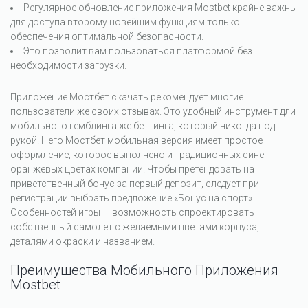
Регулярное обновление приложения Mostbet крайне важны
для доступа второму новейшим функциям только
обеспечения оптимальной безопасности.
Это позволит вам пользоваться платформой без
необходимости загрузки.
Приложение Мостбет скачать рекомендует многие
пользователи же своих отзывах. Это удобный инструмент дли
мобильного гемблинга же беттинга, который никогда под
рукой. Него Мостбет мобильная версия имеет простое
оформление, которое выполнено и традиционных сине-
оранжевых цветах компании. Чтобы претендовать на
приветственный бонус за первый депозит, следует при
регистрации выбрать предложение «Бонус на спорт».
Особенностей игры — возможность спроектировать
собственный самолет с желаемыми цветами корпуса,
деталями окраски и названием.
Преимущества Мобильного Приложения
Mostbet