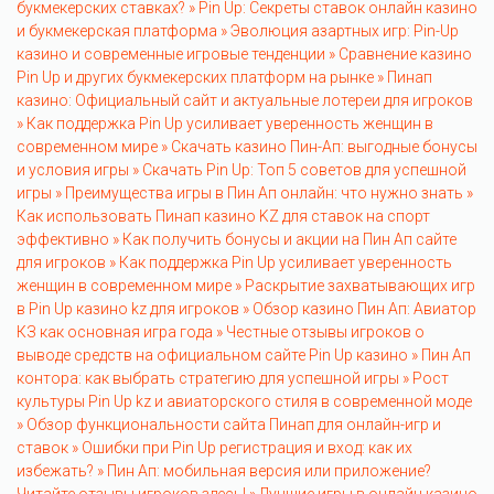
букмекерских ставках? »
Pin Up: Секреты ставок онлайн казино
и букмекерская платформа »
Эволюция азартных игр: Pin-Up
казино и современные игровые тенденции »
Сравнение казино
Pin Up и других букмекерских платформ на рынке »
Пинап
казино: Официальный сайт и актуальные лотереи для игроков
»
Как поддержка Pin Up усиливает уверенность женщин в
современном мире »
Скачать казино Пин-Ап: выгодные бонусы
и условия игры »
Скачать Pin Up: Топ 5 советов для успешной
игры »
Преимущества игры в Пин Ап онлайн: что нужно знать »
Как использовать Пинап казино KZ для ставок на спорт
эффективно »
Как получить бонусы и акции на Пин Ап сайте
для игроков »
Как поддержка Pin Up усиливает уверенность
женщин в современном мире »
Раскрытие захватывающих игр
в Pin Up казино kz для игроков »
Обзор казино Пин Ап: Авиатор
КЗ как основная игра года »
Честные отзывы игроков о
выводе средств на официальном сайте Pin Up казино »
Пин Ап
контора: как выбрать стратегию для успешной игры »
Рост
культуры Pin Up kz и авиаторского стиля в современной моде
»
Обзор функциональности сайта Пинап для онлайн-игр и
ставок »
Ошибки при Pin Up регистрация и вход: как их
избежать? »
Пин Ап: мобильная версия или приложение?