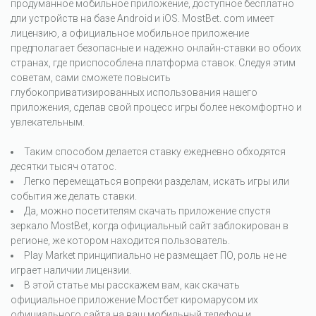
продуманное мобильное приложение, доступное бесплатно
дли устройств на базе Android и iOS. MostBet. com имеет
лицензию, а официальное мобильное приложение
предполагает безопасные и надежно онлайн-ставки во обоих
странах, где приспособлена платформа ставок. Следуя этим
советам, сами сможете повысить
глубокоприватизированных использования нашего
приложения, сделав свой процесс игры более некомфортно и
увлекательным.
Таким способом делается ставку ежедневно обходятся
десятки тысяч отатос.
Легко перемещаться вопреки разделам, искать игры или
события же делать ставки.
Да, можно посетителям скачать приложение спустя
зеркало MostBet, когда официальный сайт заблокирован в
регионе, же котором находится пользователь.
Play Market принципиально не размещает ПО, роль не не
играет наличии лицензии.
В этой статье мы расскажем вам, как скачать
официальное приложение Мостбет киромарусом их
официального сайта на ваш мобильный телефон и