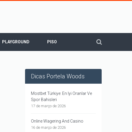
PLAYGROUND
PISO
Dicas Portela Woods
Mostbet Türkiye: En Iyi Oranlar Ve
Spor Bahisleri
17 de março de 2026
Online Wagering And Casino
16 de março de 2026