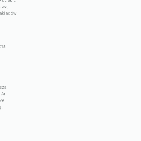
 be able
owa,
zakładów
zna
asza
 Ani
we
ą.