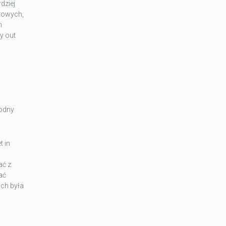
dziej
towych,
m
y out
godny
t in
ać z
ać
ich była