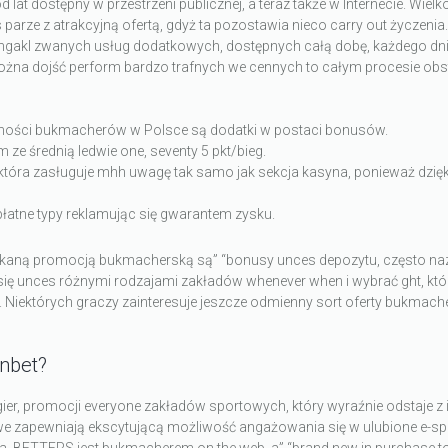
t dostępny w przestrzeni publicznej, a teraz także w Internecie. Wielko
parze z atrakcyjną ofertą, gdyż ta pozostawia nieco carry out życzenia
ngakl zwanych usług dodatkowych, dostępnych całą dobę, każdego dn
można dojść perform bardzo trafnych we cennych to całym procesie obs
alności bukmacherów w Polsce są dodatki w postaci bonusów.
 ze średnią ledwie one, seventy 5 pkt/bieg.
 która zasługuje mhh uwagę tak samo jak sekcja kasyna, ponieważ dzięki
ą płatne typy reklamując się gwarantem zysku.
otykaną promocją bukmacherską są” “bonusy unces depozytu, często n
ię unces różnymi rodzajami zakładów whenever when i wybrać ght, któ
 Niektórych graczy zainteresuje jeszcze odmienny sort oferty bukmacher
nbet?
ier, promocji everyone zakładów sportowych, który wyraźnie odstaje z
we zapewniają ekscytującą możliwość angażowania się w ulubione e-spo