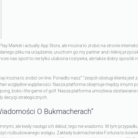
y Market i actually App Store, ale można to zrobić na stronie internet
danego pliku na urządzenie, uruchom go my partner and i kliknij przycis
u unces nas sport to nie tylko ulubiona rozrywka, ale także dobry sposób 
aj można to zrobić on-line. Ponadto nasz” “zespół obsługi klienta jest
ań względnie wątpliwości. Nasza platforma obejmuje między innymi p
g-pong, boks i the game of golf. Nasza platforma umożliwia obstawianie
y decyzji strategicznych.
 Wiadomości O Bukmacherach”
mnymi, ale kiedy nastąpi ich debiut, tego nie wiadomo. W tym przypadk
orzyć rozbudowanego wstępu. Zakłady bukmacherskie Fortuna to bowie