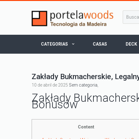
CATEGORIAS
CASAS
DECK
Zakłady Bukmacherskie, Legaln
10 de abril de 2025
Sem categoria
,
Zakłady Bukmachersk
Bonusów
Content