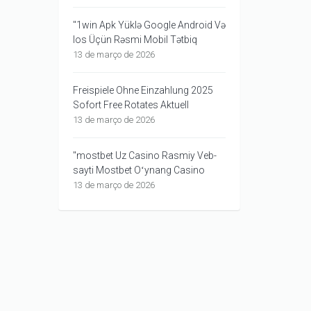
"1win Apk Yüklə Google Android Və
Ios Üçün Rəsmi Mobil Tətbiq
13 de março de 2026
Freispiele Ohne Einzahlung 2025
Sofort Free Rotates Aktuell
13 de março de 2026
"mostbet Uz Casino Rasmiy Veb-
sayti Mostbet Oʻynang Casino
13 de março de 2026