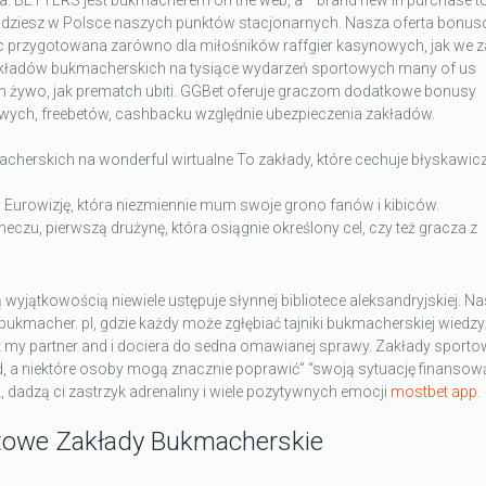
. BETTERS jest bukmacherem on the web, a” “brand new in purchase to
ajdziesz w Polsce naszych punktów stacjonarnych. Nasza oferta bonus
ęc przygotowana zarówno dla miłośników raffgier kasynowych, jak we 
kładów bukmacherskich na tysiące wydarzeń sportowych many of us
h żywo, jak prematch ubiti. GGBet oferuje graczom dodatkowe bonusy
ych, freebetów, cashbacku względnie ubezpieczenia zakładów.
erskich na wonderful wirtualne To zakłady, które cechuje błyskawic
Eurowizję, która niezmiennie mum swoje grono fanów i kibiców.
eczu, pierwszą drużynę, która osiągnie określony cel, czy też gracza z
wyjątkowością niewiele ustępuje słynnej bibliotece aleksandryjskiej. N
macher. pl, gdzie każdy może zgłębiać tajniki bukmacherskiej wiedzy.
t my partner and i dociera do sedna omawianej sprawy. Zakłady sporto
 a niektóre osoby mogą znacznie poprawić” “swoją sytuację finansow
 dadzą ci zastrzyk adrenaliny i wiele pozytywnych emocji
mostbet app
.
rtowe Zakłady Bukmacherskie