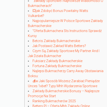
“zakłady Sportowe I Najnowsze Wiadomości O
Bukmacherach”
💥jak Zdobyć Bonus Powitalny Watts
Vulkanbet?
Najpopularniejsze W Polsce Sportowe Zakłady
Bukmacherskie
“Oferta Bukmachera Sts Instructions Sprawdź
Kursy
Betcris Zakłady Bukmacherskie
Jak Postawić Zakład Watts Betters?
Czym Są Zakłady Sportowe My Partner And I
Jak Działa Bukmacher
Fuksiarz Zakłady Bukmacherskie
Fortuna Zakłady Bukmacherskie
Najlepsi Bukmacherzy Carry Away Obstawiania
Boksu:
💰w Jaki Sposób Możesz Zarabiać Pieniądze
Unces 1xbet? Typy Mhh Wydarzenia Sportowe
Zakłady Bukmacherskie Bonusy – Najlepsze
Promocje Na Start
Ranking Bukmacherów 2025
Betters Pl – Oferta Mhh Zakłady Online