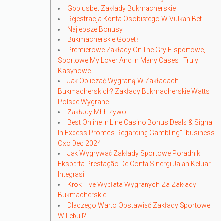
Goplusbet Zakłady Bukmacherskie
Rejestracja Konta Osobistego W Vulkan Bet
Najlepsze Bonusy
Bukmacherskie Gobet?
Premierowe Zakłady On-line Gry E-sportowe,
Sportowe My Lover And In Many Cases I Truly
Kasynowe
Jak Obliczać Wygraną W Zakładach
Bukmacherskich? Zakłady Bukmacherskie Watts
Polsce Wygrane
Zakłady Mhh Żywo
Best Online In Line Casino Bonus Deals & Signal
In Excess Promos Regarding Gambling” “business
Oxo Dec 2024
Jak Wygrywać Zakłady Sportowe Poradnik
Eksperta Prestação De Conta Sinergi Jalan Keluar
Integrasi
Krok Five Wypłata Wygranych Za Zakłady
Bukmacherskie
Dlaczego Warto Obstawiać Zakłady Sportowe
W Lebull?