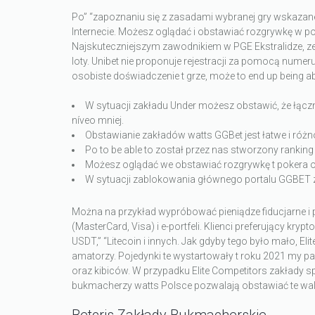
Po” “zapoznaniu się z zasadami wybranej gry wskazane
Internecie. Możesz oglądać i obstawiać rozgrywkę w pok
Najskuteczniejszym zawodnikiem w PGE Ekstralidze, ze 
loty. Unibet nie proponuje rejestracji za pomocą nume
osobiste doświadczenie t grze, może to end up being 
W sytuacji zakładu Under możesz obstawić, że łączn
níveo mniej.
Obstawianie zakładów watts GGBet jest łatwe i różn
Po to be able to został przez nas stworzony ranking
Możesz oglądać we obstawiać rozgrywkę t pokera on
W sytuacji zablokowania głównego portalu GGBET za
Można na przykład wypróbować pieniądze fiducjarne i
(MasterCard, Visa) i e-portfeli. Klienci preferujący kr
USDT,” “Litecoin i innych. Jak gdyby tego było mało, Elit
amatorzy. Pojedynki te wystartowały t roku 2021 my p
oraz kibiców. W przypadku Elite Competitors zakłady s
bukmacherzy watts Polsce pozwalają obstawiać te wal