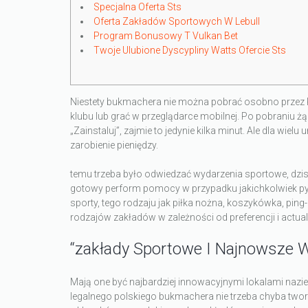
Specjalna Oferta Sts
Oferta Zakładów Sportowych W Lebull
Program Bonusowy T Vulkan Bet
Twoje Ulubione Dyscypliny Watts Ofercie Sts
Niestety bukmachera nie można pobrać osobno przez Pla
klubu lub grać w przeglądarce mobilnej. Po pobraniu żą
„Zainstaluj”, zajmie to jedynie kilka minut. Ale dla wiel
zarobienie pieniędzy.
temu trzeba było odwiedzać wydarzenia sportowe, dzisi
gotowy perform pomocy w przypadku jakichkolwiek pyt
sporty, tego rodzaju jak piłka nożna, koszykówka, pin
rodzajów zakładów w zależności od preferencji i actuall
“zakłady Sportowe I Najnowsze
Mają one być najbardziej innowacyjnymi lokalami nazie
legalnego polskiego bukmachera nie trzeba chyba tw