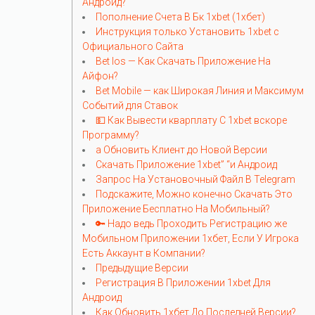
Андроид?
Пополнение Счета В Бк 1xbet (1хбет)
Инструкция только Установить 1xbet с
Официального Сайта
Bet Іos — Как Скачать Приложение На
Айфон?
Bet Mobile — как Широкая Линия и Максимум
Событий для Ставок
💵 Как Вывести кварплату С 1xbet вскоре
Программу?
а Обновить Клиент до Новой Версии
Скачать Приложение 1xbet” “и Андроид
Запрос На Установочный Файл В Telegram
Подскажите, Можно конечно Скачать Это
Приложение Бесплатно На Мобильный?
🔑 Надо ведь Проходить Регистрацию же
Мобильном Приложении 1хбет, Если У Игрока
Есть Аккаунт в Компании?
Предыдущие Версии
Регистрация В Приложении 1xbet Для
Андроид
Как Обновить 1хбет До Последней Версии?