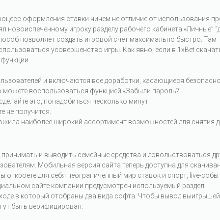
процесс оформления ставки ничем не отличие от использования пр
ял новоиспеченному игроку разделу рабочего кабинета «Личные” “
способ позволяет создать игровой счет максимально быстро. Там
спользоваться усовершенство игры. Как явно, если в 1xBet скачат
 функции.
ользователей и включаются все доработки, касающиеся безопасно
но можете воспользоваться функцией «Забыли пароль?
делайте это, понадобиться несколько минут.
е не получится.
ложила наиболее широкий ассортимент возможностей для снятия д
, принимать и выводить семейные средства и довольствоваться д
ователям. Мобильная версия сайта теперь доступна для скачиван
 откроете для себя неограниченный мир ставок и спорт, live-собы
фициальном сайте компании предусмотрен используемый раздел
ходе в который отобраны два вида софта. Чтобы вывод выигрышей
гут быть верифицирован.