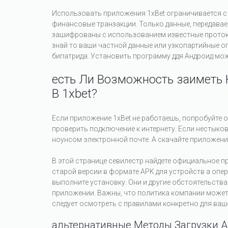
Использовать приложения 1xBet ограничивается с
финансовые транзакции. Только данные, передава
зашифрованы с использованием известные протокол
знай то ваши частной данные или узкопартийные 
бипатрида. Установить программу ддя Андроид мож
есть Ли Возможность заиметь 
В 1xbet?
Если приложение 1xBet не работаешь, попробуйте о
проверить подключение к интернету. Если нестыков
ноунсом электронной почте. А скачайте приложение
В этой странице севилестр найдете официальное п
старой версии в формате APK для устройств а опер
выполните установку. Они и другие обстоятельст
приложении. Важны, что политика компании может 
следует осмотреть с правилами конкретно для ваш
альтернативные Методы Загрузки 