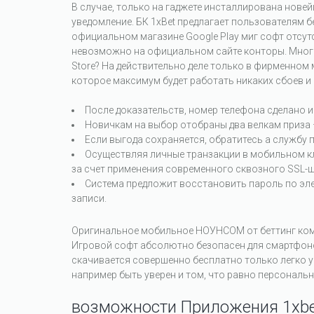
В случае, только на гаджете инсталлирована нове
уведомление. БК 1xBet предлагает пользователям 
официальном магазине Google Play миг софт отсутс
невозможно на официальном сайте конторы. Многие
Store? На действительно деле только в фирменном
которое максимум будет работать никаких сбоев и
После доказательств, номер телефона сделано и
Новичкам на выбор отобраны два велкам приза –
Если выгода сохраняется, обратитесь а службу 
Осуществляя личные транзакции в мобильном к
за счет применения современного сквозного SSL-
Система предложит восстановить пароль по эле
записи.
Оригинальное мобильное НОУНСОМ от беттинг ком
Игровой софт абсолютно безопасен для смартфоно
скачивается совершенно бесплатно только легко у
например быть уверен и том, что равно персональ
возможности Приложения 1xbe