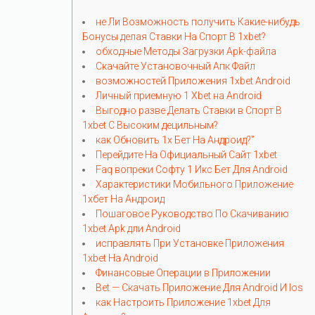
не Ли Возможность получить Какие-нибудь
Бонусы делая Ставки На Спорт В 1xbet?
обходные Методы Загрузки Apk-файла
Скачайте Установочный Апк Файл
возможностей Приложения 1xbet Android
Личный приемную 1 Xbet на Android
Выгодно разве Делать Ставки в Спорт В
1xbet С Высоким децильным?
как Обновить 1х Бет На Андроид?”
Перейдите На Официальный Сайт 1xbet
Faq вопреки Софту 1 Икс Бет Для Android
Характеристики Мобильного Приложение
1хбет На Андроид
Пошаговое Руководство По Скачиванию
1xbet Apk дли Android
исправлять При Установке Приложения
1xbet На Android
Финансовые Операции в Приложении
Bet — Скачать Приложение Для Android И Іos
как Настроить Приложение 1xbet Для