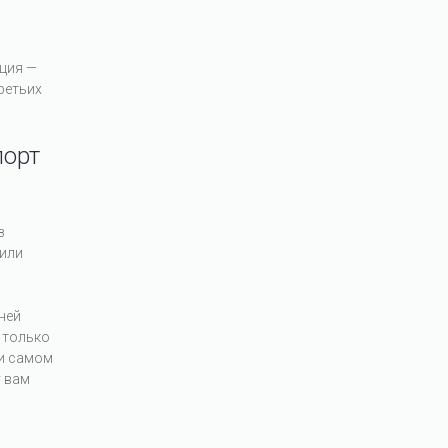
ация —
ретьих
порт
з
 или
ней
 только
 и самом
у вам