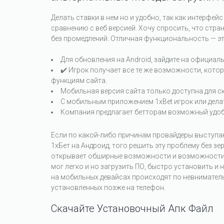
Делать ставки в нем но и удобно, так как интерфей
сравнению с веб версией. Хочу спросить, что стр
без промедлений. Отличная функциональность — эт
Для обновления на Android, зайдите на официал
✔️ Игрок получает все те же возможности, котор
функциям сайта.
Мобильная версия сайта только доступна для с
С мобильным приложением 1хBet игрок или дела
Компания предлагает бетторам возможный удоб
Если по какой-либо причинам провайдеры выступаю
1хБет на Андроид, того решить эту проблему без з
открывает обширные возможности и возможности.
мог легко и но загрузить ПО, быстро установить и
на мобильных девайсах происходят по невнимател
установленных позже на телефон.
Скачайте Установочный Апк Файл