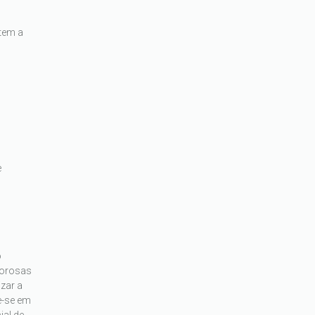
 tem a
e
o
gorosas
izar a
e-se em