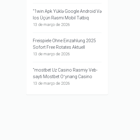
"1win Apk Yüklə Google Android Və
Ios Üçün Rəsmi Mobil Tətbiq
13 de março de 2026
Freispiele Ohne Einzahlung 2025
Sofort Free Rotates Aktuell
13 de março de 2026
"mostbet Uz Casino Rasmiy Veb-
sayti Mostbet Oʻynang Casino
13 de março de 2026