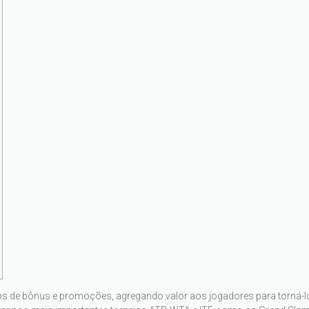
os de bônus e promoções, agregando valor aos jogadores para torná-