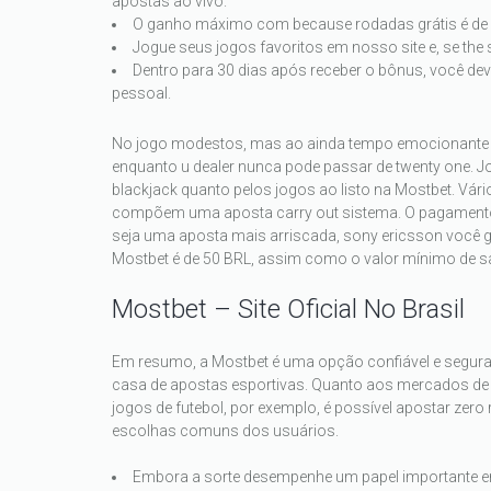
apostas ao vivo.
O ganho máximo com because rodadas grátis é de R$
Jogue seus jogos favoritos em nosso site e, se the 
Dentro para 30 dias após receber o bônus, você deve
pessoal.
No jogo modestos, mas ao ainda tempo emocionante p
enquanto u dealer nunca pode passar de twenty one. J
blackjack quanto pelos jogos ao listo na Mostbet. Vár
compõem uma aposta carry out sistema. O pagamento
seja uma aposta mais arriscada, sony ericsson você
Mostbet é de 50 BRL, assim como o valor mínimo de s
Mostbet – Site Oficial No Brasil
Em resumo, a Mostbet é uma opção confiável e segura
casa de apostas esportivas. Quanto aos mercados de 
jogos de futebol, por exemplo, é possível apostar zero 
escolhas comuns dos usuários.
Embora a sorte desempenhe um papel importante em