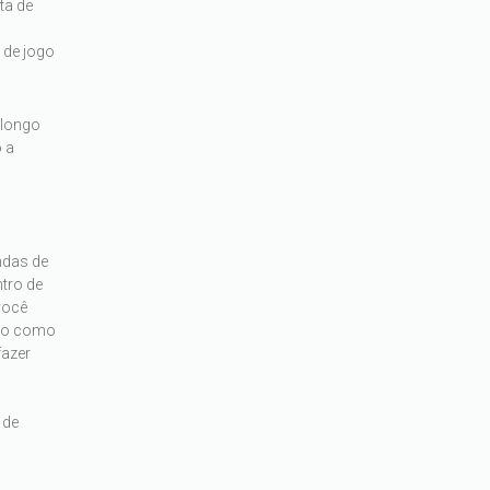
ta de
 de jogo
 longo
o a
ndas de
tro de
você
ido como
fazer
 de