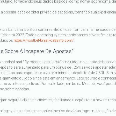
ormulário, fornecendo seus dados básicos, como nome, sobrenome, da
possibilidade de obter privilégios especiais, tornando sua experiência
erência bancária, boleto e carteiras eletrônicas. Também há mercados de
da terra 2022. Todos operating system participantes ativos têm direit
clusivos
https://mostbet-brasil-cassino.com/
.
s Sobre A Incapere De Apostas”
hundred and fifty rodadas grátis estão incluídos no pacote de boas-vi
 depósito será aumentado para um bônus de 125% se você apostar aden
minutos para esportes, e o valor mínimo de depósito é de 7 BRL. Sim, 
alejamiento ou jogo ainda está em andamento. Este recurso é conhec
ersos eventos esportivos. Por outro lado, em bolsa Mostbet, você pode 
asa sobre apostas.
am seguras elizabeth eficientes, facilitando u depósito e a new retirada
ting system principais acontecimentos de vários jogos mhh seção de