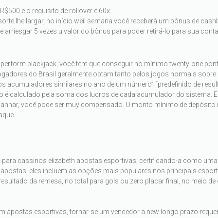
500 e o requisito de rollover é 60x.
sorte lhe largar, no início weil semana você receberá um bônus de cash
 arriesgar 5 vezes u valor do bônus para poder retirá-lo para sua cont
erform blackjack, você tem que conseguir no mínimo twenty-one pon
ogadores do Brasil geralmente optam tanto pelos jogos normais sobre
ios acumuladores similares no ano de um número” “predefinido de resu
 é calculado pela soma dos lucros de cada acumulador do sistema.
 ganhar, você pode ser muy compensado. O monto mínimo de depósito
aque.
 para cassinos elizabeth apostas esportivas, certificando-a como uma
apostas, eles incluem as opções mais populares nos principais espor
resultado da remesa, no total para gols ou zero placar final, no meio de
 apostas esportivas, tornar-se um vencedor a new longo prazo reque