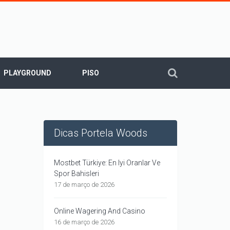
PLAYGROUND
PISO
Dicas Portela Woods
Mostbet Türkiye: En Iyi Oranlar Ve
Spor Bahisleri
17 de março de 2026
Online Wagering And Casino
16 de março de 2026